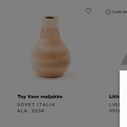
Esillä li
Toy Vase maljakko
Lithos 
SOVET ITALIA
LIGNE
ALK.
225
€
357
€