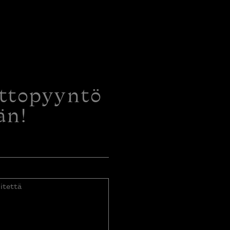
ottopyyntö
än!