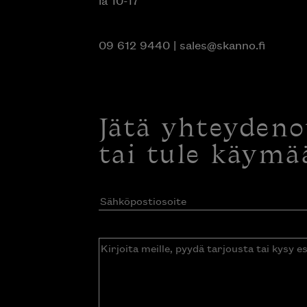
09 612 9440
|
sales@skanno.fi
Jätä yhteyden
tai tule käymä
Sähköpostiosoite
(Pakollinen)
Kirjoita
meille,
pyydä
tarjousta