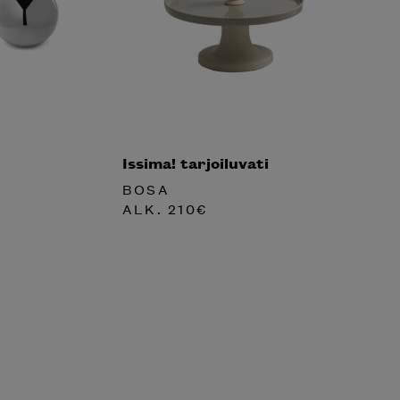
Issima! tarjoiluvati
BOSA
ALK.
210
€