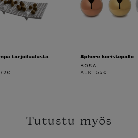
pa tarjoilualusta
Sphere koristepallo
BOSA
72
€
ALK.
55
€
Tutustu myös