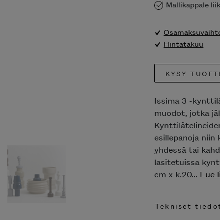
Mallikappale li
Osamaksuvaihto
Hintatakuu
KYSY TUOTT
Issima 3 -kynttil
muodot, jotka jä
Kynttilätelineide
esillepanoja niin 
yhdessä tai kahd
lasitetuissa kynt
cm x k.20...
Lue l
Tekniset tiedo