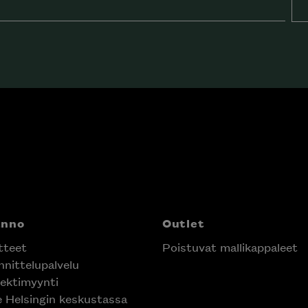
anno
Outlet
tteet
Poistuvat mallikappaleet
nittelupalvelu
ektimyynti
e Helsingin keskustassa