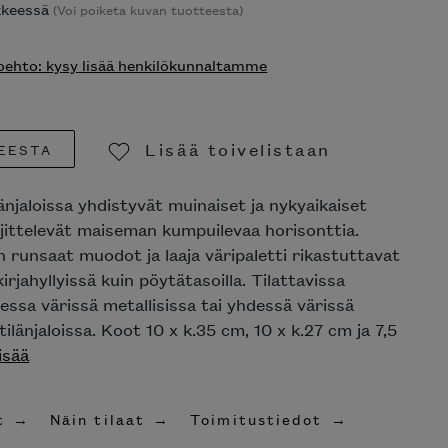
ikkeessä
(Voi poiketa kuvan tuotteesta)
ehto: kysy lisää henkilökunnaltamme
Lisää toivelistaan
EESTA
Poista toivelistasta
änjaloissa yhdistyvät muinaiset ja nykyaikaiset
ljittelevät maiseman kumpuilevaa horisonttia.
n runsaat muodot ja laaja väripaletti rikastuttavat
kirjahyllyissä kuin pöytätasoilla. Tilattavissa
essa värissä metallisissa tai yhdessä värissä
tilänjaloissa. Koot 10 x k.35 cm, 10 x k.27 cm ja 7,5
isää
t
Näin tilaat
Toimitustiedot