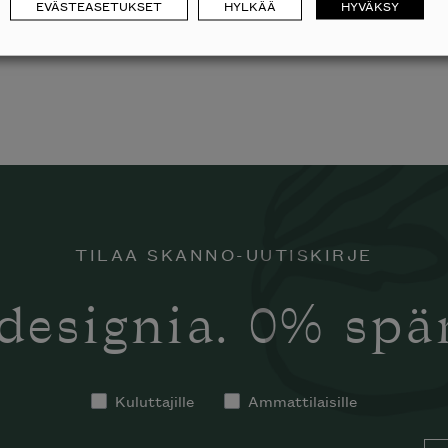
EVÄSTEASETUKSET
HYLKÄÄ
HYVÄKSY
TILAA SKANNO-UUTISKIRJE
designia. 0% sp
Kuluttajille
Ammattilaisille