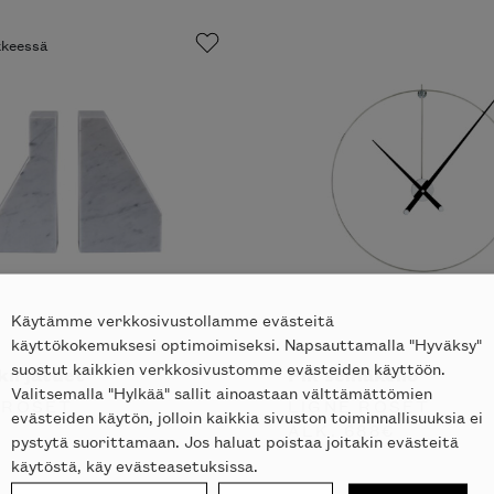
ikkeessä
Käytämme verkkosivustollamme evästeitä
käyttökokemuksesi optimoimiseksi. Napsauttamalla "Hyväksy"
suostut kaikkien verkkosivustomme evästeiden käyttöön.
kirjatuet
Pik seinäkello
Valitsemalla "Hylkää" sallit ainoastaan välttämättömien
 ROSET
LIGNE ROSET
evästeiden käytön, jolloin kaikkia sivuston toiminnallisuuksia ei
ALK.
688
€
pystytä suorittamaan. Jos haluat poistaa joitakin evästeitä
käytöstä, käy evästeasetuksissa.