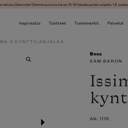
ervetuloa Skannolle! Olemme avoinna ma-pe 10-18 (kesälauantait suljettu 1.8. saakka
Inspiraatio
Tuotteet
Tuotemerkit
Palvelut
SIMA 3 KYNTTILÄNJALKA
Bosa
r results.
SAM BARON
Issi
kynt
Alk.
117
€