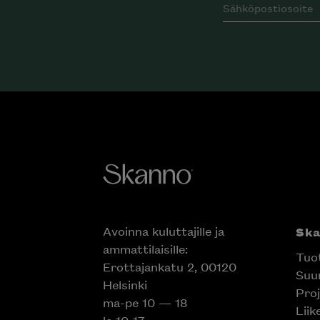
Avoinna kuluttajille ja
Sk
ammattilaisille:
Tuo
Erottajankatu 2, 00120
Suun
Helsinki
Proj
ma-pe 10 — 18
Liik
la 10-17