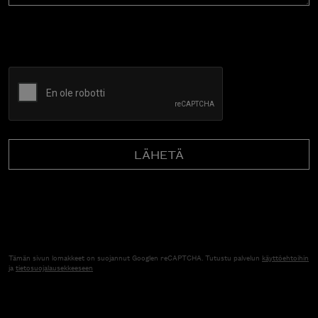
CAPTCHA
Tämän sivun lomakkeet on suojannut Googlen reCAPTCHA. Tutustu palvelun
käyttöehtoihin
ja
tietosuojalausekkeeseen