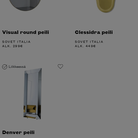
Visual round peili
Clessidra peili
SOVET ITALIA
SOVET ITALIA
ALK.
299
€
ALK.
449
€
Liikkeessä
Denver peili