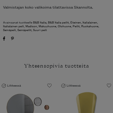
Valmistajan koko valikoima tilattavissa Skannolta.
Avainsanat tuotteelle
B&B Italia
,
B&B Italia peilit
,
Eteinen
,
Italialainen
,
Italialainen peili
,
Madison
,
Makuuhuone
,
Olohuone
,
Peilit
,
Ruokahuone
,
Seinäpeili
,
Seinäpeilit
,
Suuri peili
Yhteensopivia tuotteita
Liikkeessä
Liikkeessä