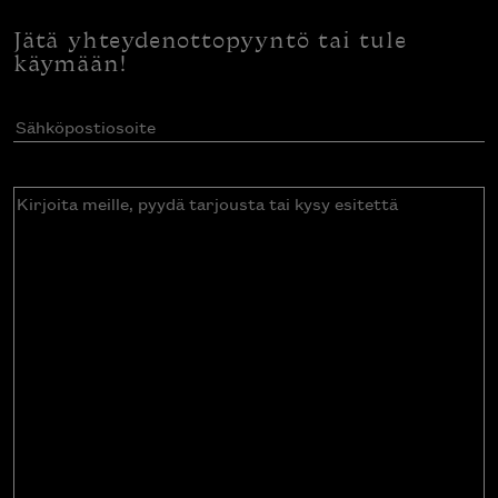
Jätä yhteydenottopyyntö tai tule
käymään!
Sähköpostiosoite
(Pakollinen)
Kirjoita
meille,
pyydä
tarjousta
tai
kysy
esitettä