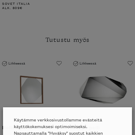
SOVET ITALIA
ALK.
809
€
Tutustu myös
Liikkeessä
Liikkeessä
Käytämme verkkosivustollamme evästeitä
käyttökokemuksesi optimoimiseksi.
Belize peili
Piega peili
Napsauttamalla "Hyväksy" suostut kaikkien