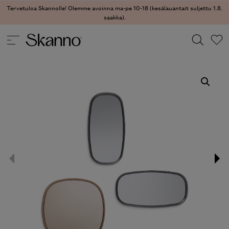
Tervetuloa Skannolle! Olemme avoinna ma-pe 10-18 (kesälauantait suljettu 1.8.
saakka).
SISUSTUSTUOTTEET
/
PEILIT
/ MADISON PEILI
Haku
Type 2 or more characters for results.