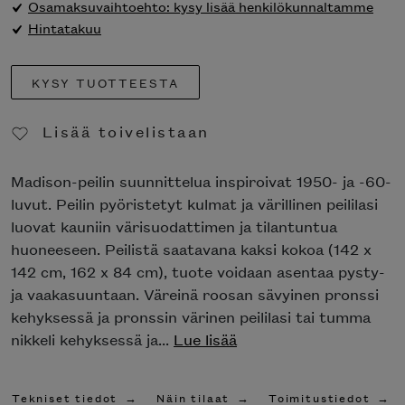
Osamaksuvaihtoehto: kysy lisää henkilökunnaltamme
Hintatakuu
KYSY TUOTTEESTA
Lisää toivelistaan
Poista toivelistasta
Madison-peilin suunnittelua inspiroivat 1950- ja -60-
luvut. Peilin pyöristetyt kulmat ja värillinen peililasi
luovat kauniin värisuodattimen ja tilantuntua
huoneeseen. Peilistä saatavana kaksi kokoa (142 x
142 cm, 162 x 84 cm), tuote voidaan asentaa pysty-
ja vaakasuuntaan. Väreinä roosan sävyinen pronssi
kehyksessä ja pronssin värinen peililasi tai tumma
nikkeli kehyksessä ja...
Lue lisää
Tekniset tiedot
Näin tilaat
Toimitustiedot