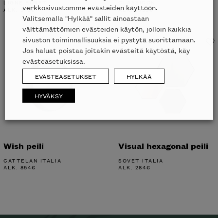
LIGNE ROSET
CLASSICON
verkkosivustomme evästeiden käyttöön.
ALK.
573
€
ALK.
1055
€
Valitsemalla "Hylkää" sallit ainoastaan
välttämättömien evästeiden käytön, jolloin kaikkia
sivuston toiminnallisuuksia ei pystytä suorittamaan.
Liikkeessä
Jos haluat poistaa joitakin evästeitä käytöstä, käy
evästeasetuksissa.
EVÄSTEASETUKSET
HYLKÄÄ
HYVÄKSY
Wish peili
Visual hexagonal peili
CATTELAN ITALIA
SOVET ITALIA
ALK.
854
€
ALK.
284
€