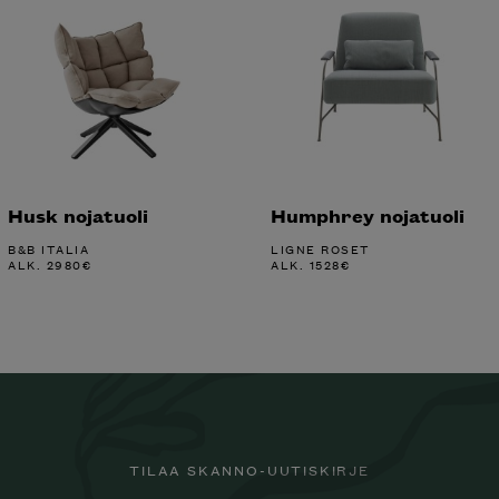
Husk nojatuoli
Humphrey nojatuoli
B&B ITALIA
LIGNE ROSET
ALK.
2980
€
ALK.
1528
€
TILAA SKANNO-UUTISKIRJE