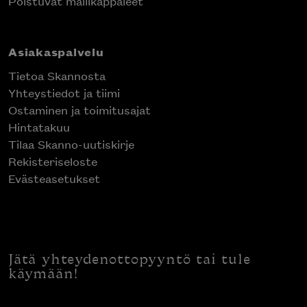
Poistuvat mallikappaleet
Asiakaspalvelu
Tietoa Skannosta
Yhteystiedot ja tiimi
Ostaminen ja toimitusajat
Hintatakuu
Tilaa Skanno-uutiskirje
Rekisteriseloste
Evästeasetukset
Jätä yhteydenottopyyntö tai tule
käymään!