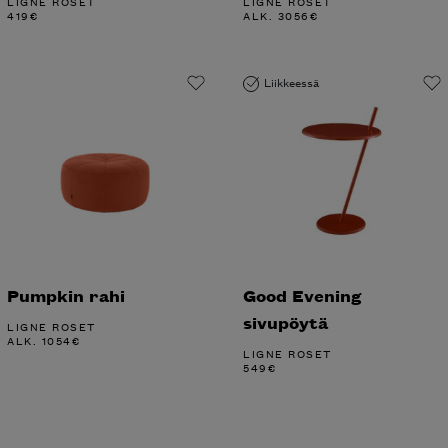
LIGNE ROSET
LIGNE ROSET
419
€
ALK.
3056
€
Liikkeessä
Pumpkin rahi
Good Evening
sivupöytä
LIGNE ROSET
ALK.
1054
€
LIGNE ROSET
549
€