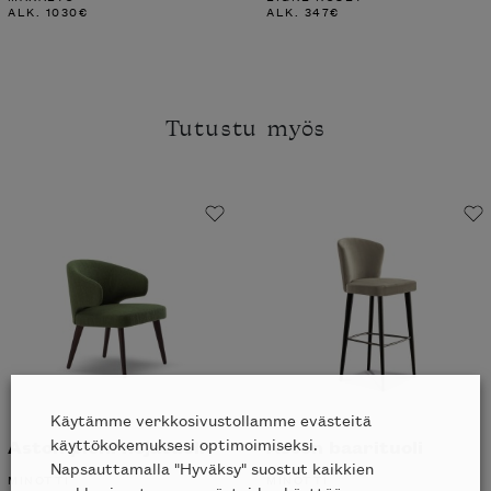
ALK.
1030
€
ALK.
347
€
Tutustu myös
Käytämme verkkosivustollamme evästeitä
käyttökokemuksesi optimoimiseksi.
Aston pieni nojatuoli
Aston baarituoli
Napsauttamalla "Hyväksy" suostut kaikkien
MINOTTI
MINOTTI