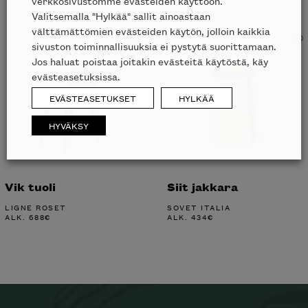
verkkosivustomme evästeiden käyttöön.
Valitsemalla "Hylkää" sallit ainoastaan
välttämättömien evästeiden käytön, jolloin kaikkia
sivuston toiminnallisuuksia ei pystytä suorittamaan.
Jos haluat poistaa joitakin evästeitä käytöstä, käy
evästeasetuksissa.
EVÄSTEASETUKSET
HYLKÄÄ
HYVÄKSY
Vik tuoli
Siit jakkara
LIGNE ROSET
SOVET ITALIA
ALK.
688
€
ALK.
434
€