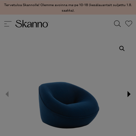
Tervetuloa Skannolle! Olemme avoinna ma-pe 10-18 (kesälauantait suljettu 1.8.
saakka).
TUOLIT
/
NOJATUOLIT
/ TORTELLO NOJATUOLI
Haku
Type 2 or more characters for results.