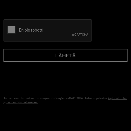
CAPTCHA
Tämän sivun lomakkeet on suojannut Googlen reCAPTCHA. Tutustu palvelun
käyttöehtoihin
ja
tietosuojalausekkeeseen