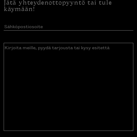
Jätä yhteydenottopyyntö tai tule
käymään!
Sähköpostiosoite
(Pakollinen)
Kirjoita
meille,
pyydä
tarjousta
tai
kysy
esitettä