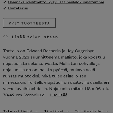
Osamaksuvaihtoehto: kysy lisää henkilökunnaltamme
Hintatakuu
KYSY TUOTTEESTA
Lisää toivelistaan
Poista toivelistasta
Tortello on Edward Barberin ja Jay Osgerbyn
vuonna 2023 suunnittelema mallisto, joka koostuu
nojatuolista sekä sohvasta. Malliston sohvalle ja
nojatuolille on ominaista pyöreä, mukava sekä
runsas muotokieli, mikä tulee esille jo sen
nimessäkin. Tortello-nojatuoli on saatavilla useilla eri
verhoiluvaihtoehdoilla. Nojatuolin mitat: 118 x 96 x k.
78/42 cm. Verhoilu ei...
Lue lisää
Tekniset tiedot
Näin tilaat
Toimitustiedot