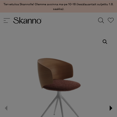
Tervetuloa Skannolle! Olemme avoinna ma-pe 10-18 (kesälauantait suljettu 1.8.
saakka).
TUOLIT
/
RUOKATUOLIT
/ UNIVERSAL TUOLI
Haku
Type 2 or more characters for results.