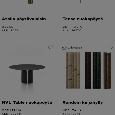
Atollo pöytävalaisin
Tense ruokapöytä
OLUCE
MDF ITALIA
ALK.
805
€
ALK.
3677
€
Liikkeessä
NVL Table ruokapöytä
Random kirjahylly
MDF ITALIA
MDF ITALIA
ALK.
9377
€
ALK.
1337
€