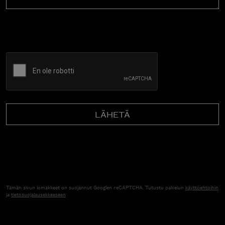
CAPTCHA
Tämän sivun lomakkeet on suojannut Googlen reCAPTCHA. Tutustu palvelun
käyttöehtoihin
ja
tietosuojalausekkeeseen