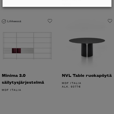
MDF ITALIA
1955
€
Liikkeessä
Minima 3.0
NVL Table ruokapöytä
säilytysjärjestelmä
MDF ITALIA
ALK.
9377
€
MDF ITALIA