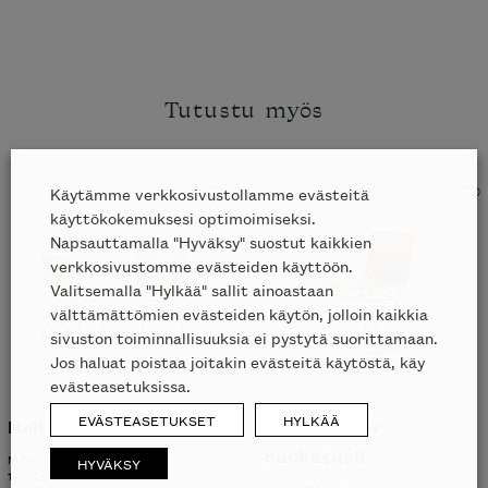
Tutustu myös
Käytämme verkkosivustollamme evästeitä
käyttökokemuksesi optimoimiseksi.
Napsauttamalla "Hyväksy" suostut kaikkien
verkkosivustomme evästeiden käyttöön.
Valitsemalla "Hylkää" sallit ainoastaan
välttämättömien evästeiden käytön, jolloin kaikkia
sivuston toiminnallisuuksia ei pystytä suorittamaan.
Jos haluat poistaa joitakin evästeitä käytöstä, käy
evästeasetuksissa.
EVÄSTEASETUKSET
HYLKÄÄ
Neil Twist ulkotuoli
Neil Leather
ruokatuoli
MDF ITALIA
HYVÄKSY
1430
€