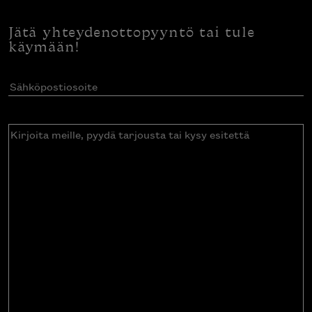
Jätä yhteydenottopyyntö tai tule
käymään!
Sähköpostiosoite
(Pakollinen)
Kirjoita
meille,
pyydä
tarjousta
tai
kysy
esitettä