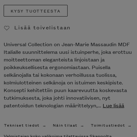
KYSY TUOTTEESTA
Lisää toivelistaan
Poista toivelistasta
Universal Collection on Jean-Marie Massaudin MDF
Italialle suunnittelema uusi istuinperhe, joka erottuu
moitteettoman eleganteista linjoistaan ​​ja
poikkeuksellisesta ergonomiastaan. Puisella
selkänojalla tai kokonaan verhoillussa tuolissa,
kolmiulotteinen selkänoja on istuimen keskipiste.
Konsepti kehitettiin puun kaarevuutta koskevasta
tutkimuksesta, joka johti innovatiivisen, nyt
patentoidun teknologian määrittelyyn,...
Lue lisää
Tekniset tiedot
Näin tilaat
Toimitustiedot
Valmistajan koko valikoima tilattavissa Skannolta.