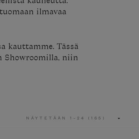
eellista kauneutta.
a tuomaan ilmavaa
ssa kauttamme. Tässä
än Showroomilla, niin
NÄYTETÄÄN 1–24 (165)