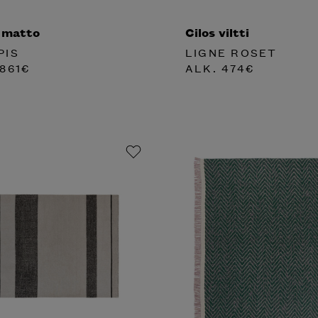
 matto
Cilos viltti
PIS
LIGNE ROSET
861
€
ALK.
474
€