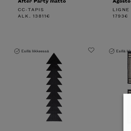
After Party matto
Agosto
CC-TAPIS
LIGNE
ALK.
13811
€
1793
€
Esillä liikkeessä
Esillä li