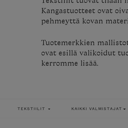
Tekstiilit tuovat tilaan 
Kangastuotteet ovat oi
pehmeyttä kovan materia
Tuotemerkkien mallisto
ovat esillä valikoidut t
kerromme lisää.
TEKSTIILIT
KAIKKI VALMISTAJAT