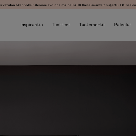
ervetuloa Skannolle! Olemme avoinna ma-pe 10-18 (kesälauantait suljettu 1.8. saakka
Inspiraatio
Tuotteet
Tuotemerkit
Palvelut
r results.