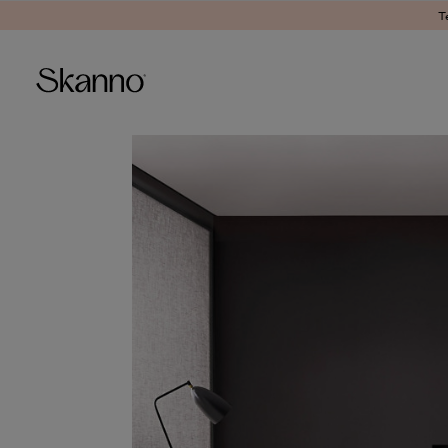
T
Haku
Type 2 or more characters fo