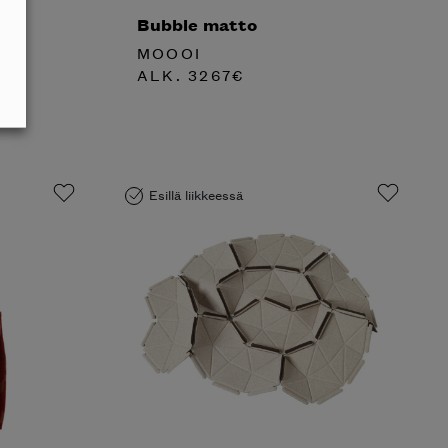
Bubble matto
MOOOI
ALK.
3267
€
Esillä liikkeessä