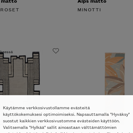
 matto
Alps matto
 ROSET
MINOTTI
ikkeessä
Käytämme verkkosivustollamme evästeitä
käyttökokemuksesi optimoimiseksi. Napsauttamalla "Hyväksy"
suostut kaikkien verkkosivustomme evästeiden käyttöön.
Valitsemalla "Hylkää" sallit ainoastaan välttämättömien