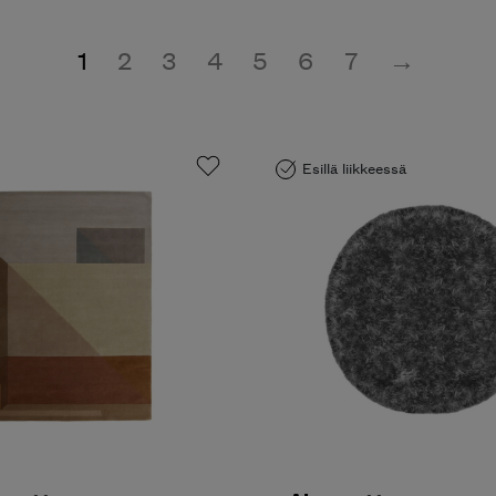
1
2
3
4
5
6
7
→
Esillä liikkeessä