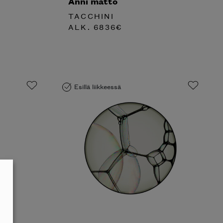
Anni matto
TACCHINI
ALK.
6836
€
Esillä liikkeessä