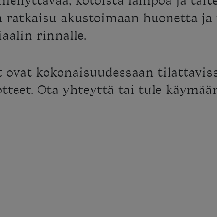
miellyttävää, kotoista lämpöä ja tait
va ratkaisu akustoimaan huonetta j
alin rinnalle.
t ovat kokonaisuudessaan tilattavi
uotteet. Ota yhteyttä tai tule käymä