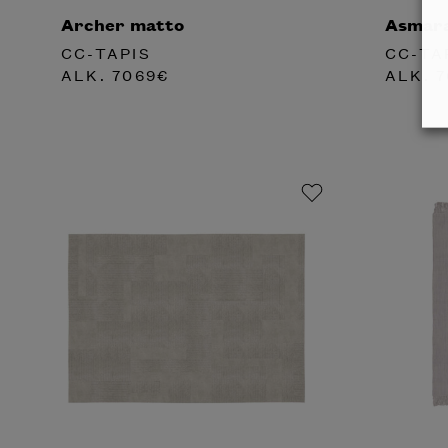
Archer matto
Asmar
CC-TAPIS
CC-TA
ALK.
7069
€
ALK.
7