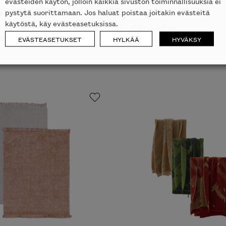
evästeiden käytön, jolloin kaikkia sivuston toiminnallisuuksia ei
a matto
Avino matto
pystytä suorittamaan. Jos haluat poistaa joitakin evästeitä
käytöstä, käy evästeasetuksissa.
PIS
CC-TAPIS
679
€
ALK.
4735
€
EVÄSTEASETUKSET
HYLKÄÄ
HYVÄKSY