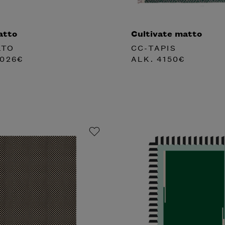
atto
Cultivate matto
LTO
CC-TAPIS
026
€
ALK.
4150
€