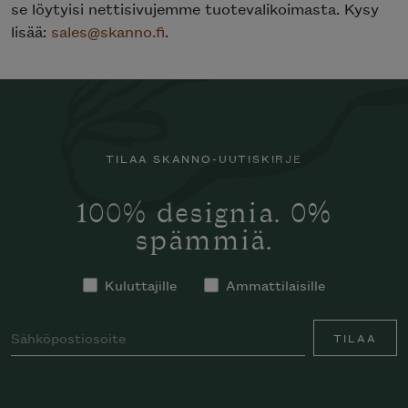
se löytyisi nettisivujemme tuotevalikoimasta. Kysy
lisää:
sales@skanno.fi
.
TILAA SKANNO-UUTISKIRJE
100% designia. 0%
spämmiä.
Kuluttajille
Ammattilaisille
TILAA