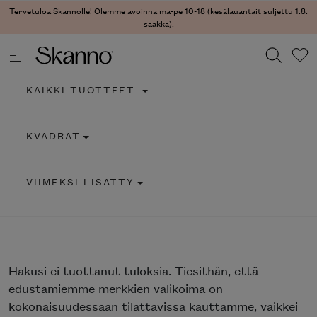
Tervetuloa Skannolle! Olemme avoinna ma-pe 10-18 (kesälauantait suljettu 1.8.
saakka).
KAIKKI TUOTTEET
Haku
KVADRAT
Type 2 or more characters for results.
VIIMEKSI LISÄTTY
Hakusi
ei tuottanut tuloksia. Tiesithän, että
edustamiemme merkkien valikoima on
kokonaisuudessaan tilattavissa kauttamme, vaikkei