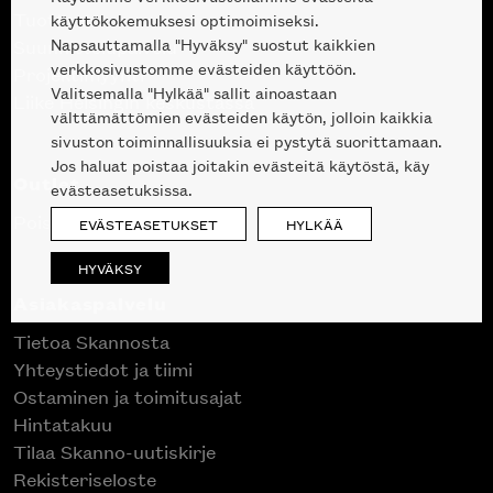
Tuotteet
käyttökokemuksesi optimoimiseksi.
Napsauttamalla "Hyväksy" suostut kaikkien
Suunnittelupalvelu
verkkosivustomme evästeiden käyttöön.
Projektimyynti
Valitsemalla "Hylkää" sallit ainoastaan
Liike Helsingin keskustassa
välttämättömien evästeiden käytön, jolloin kaikkia
sivuston toiminnallisuuksia ei pystytä suorittamaan.
Jos haluat poistaa joitakin evästeitä käytöstä, käy
Outlet
evästeasetuksissa.
Poistuvat mallikappaleet
EVÄSTEASETUKSET
HYLKÄÄ
HYVÄKSY
Asiakaspalvelu
Tietoa Skannosta
Yhteystiedot ja tiimi
Ostaminen ja toimitusajat
Hintatakuu
Tilaa Skanno-uutiskirje
Rekisteriseloste