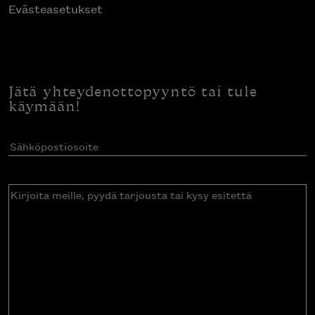
Evästeasetukset
Jätä yhteydenottopyyntö tai tule
käymään!
Sähköpostiosoite
(Pakollinen)
Kirjoita
meille,
pyydä
tarjousta
tai
kysy
esitettä