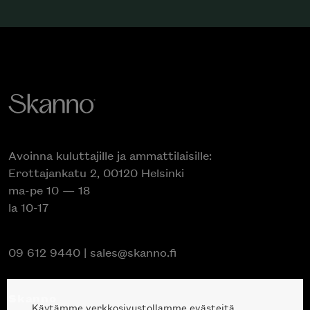
Avoinna kuluttajille ja ammattilaisille:
Erottajankatu 2, 00120 Helsinki
ma-pe 10 — 18
la 10-17
09 612 9440
|
sales@skanno.fi
Skanno
Käytämme verkkosivustollamme evästeitä