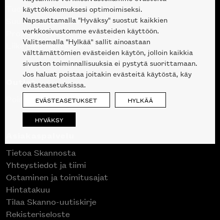
Tuotteet
käyttökokemuksesi optimoimiseksi.
Napsauttamalla "Hyväksy" suostut kaikkien
Suunnittelupalvelu
verkkosivustomme evästeiden käyttöön.
Projektimyynti
Valitsemalla "Hylkää" sallit ainoastaan
Liike Helsingin keskustassa
välttämättömien evästeiden käytön, jolloin kaikkia
sivuston toiminnallisuuksia ei pystytä suorittamaan.
Jos haluat poistaa joitakin evästeitä käytöstä, käy
Outlet
evästeasetuksissa.
Poistuvat mallikappaleet
EVÄSTEASETUKSET
HYLKÄÄ
HYVÄKSY
Asiakaspalvelu
Tietoa Skannosta
Yhteystiedot ja tiimi
Ostaminen ja toimitusajat
Hintatakuu
Tilaa Skanno-uutiskirje
Rekisteriseloste