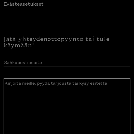
Evästeasetukset
Jätä yhteydenottopyyntö tai tule
käymään!
Sähköpostiosoite
(Pakollinen)
Kirjoita
meille,
pyydä
tarjousta
tai
kysy
esitettä