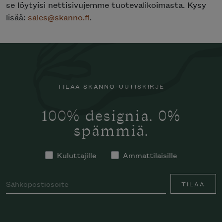
se löytyisi nettisivujemme tuotevalikoimasta. Kysy
lisää:
sales@skanno.fi
.
TILAA SKANNO-UUTISKIRJE
100% designia. 0%
spämmiä.
Kuluttajille
Ammattilaisille
TILAA