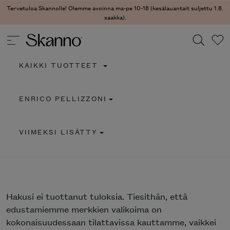
Tervetuloa Skannolle! Olemme avoinna ma-pe 10-18 (kesälauantait suljettu 1.8.
saakka).
KAIKKI TUOTTEET
Haku
ENRICO PELLIZZONI
Type 2 or more characters for results.
VIIMEKSI LISÄTTY
Hakusi
ei tuottanut tuloksia. Tiesithän, että
edustamiemme merkkien valikoima on
kokonaisuudessaan tilattavissa kauttamme, vaikkei