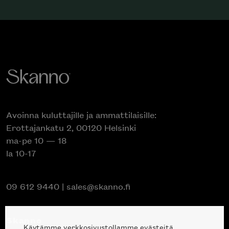
Avoinna kuluttajille ja ammattilaisille:
Erottajankatu 2, 00120 Helsinki
ma-pe 10 — 18
la 10-17
09 612 9440
|
sales@skanno.fi
Skanno
Käytämme verkkosivustollamme evästeitä