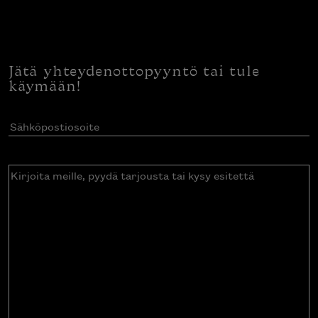
Jätä yhteydenottopyyntö tai tule
käymään!
Sähköpostiosoite
(Pakollinen)
Kirjoita
meille,
pyydä
tarjousta
tai
kysy
esitettä