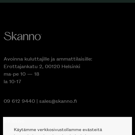
Avoinna kuluttajille ja ammattilaisille:
Erottajankatu 2, 00120 Helsinki
ma-pe 10 — 18
la 10-17
09 612 9440
|
sales@skanno.fi
Skanno
Käytämme verkkosivustollamme evästeitä
Tuotteet