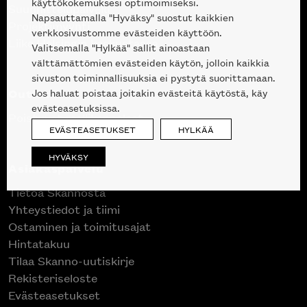
käyttökokemuksesi optimoimiseksi.
Suunnittelupalvelu
Napsauttamalla "Hyväksy" suostut kaikkien
Projektimyynti
verkkosivustomme evästeiden käyttöön.
Liike Helsingin keskustassa
Valitsemalla "Hylkää" sallit ainoastaan
välttämättömien evästeiden käytön, jolloin kaikkia
sivuston toiminnallisuuksia ei pystytä suorittamaan.
Outlet
Jos haluat poistaa joitakin evästeitä käytöstä, käy
evästeasetuksissa.
Poistuvat mallikappaleet
EVÄSTEASETUKSET
HYLKÄÄ
HYVÄKSY
Asiakaspalvelu
Tietoa Skannosta
Yhteystiedot ja tiimi
Ostaminen ja toimitusajat
Hintatakuu
Tilaa Skanno-uutiskirje
Rekisteriseloste
Evästeasetukset