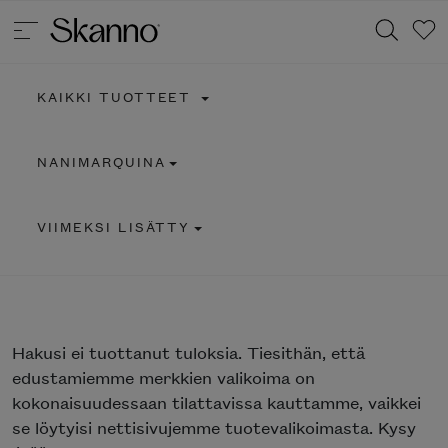
KAIKKI TUOTTEET
Haku
NANIMARQUINA
Type 2 or more characters for results.
VIIMEKSI LISÄTTY
Hakusi
ei tuottanut tuloksia. Tiesithän, että
edustamiemme merkkien valikoima on
kokonaisuudessaan tilattavissa kauttamme, vaikkei
se löytyisi nettisivujemme tuotevalikoimasta. Kysy