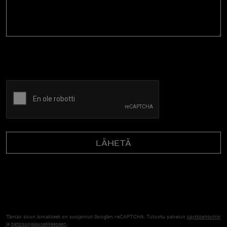
CAPTCHA
Tämän sivun lomakkeet on suojannut Googlen reCAPTCHA. Tutustu palvelun
käyttöehtoihin
ja
tietosuojalausekkeeseen