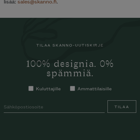
lisää:
sales@skanno.fi
.
TILAA SKANNO-UUTISKIRJE
100% designia. 0%
spämmiä.
Kuluttajille
Ammattilaisille
TILAA