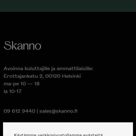
Avoinna kuluttajille ja ammattilaisille:
Erottajankatu 2, 00120 Helsinki
ma-pe 10 — 18
la 10-17
09 612 9440
|
sales@skanno.fi
Skanno
Käytämme verkkosivustollamme evästeitä