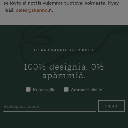
se löytyisi nettisivujemme tuotevalikoimasta. Kysy
lisää:
sales@skanno.fi
.
TILAA SKANNO-UUTISKIRJE
100% designia. 0%
spämmiä.
Kuluttajille
Ammattilaisille
TILAA