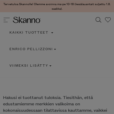
Tervetuloa Skannolle! Olemme avoinna ma-pe 10-18 (kesälauantait suljettu 1.8.
saakka).
KAIKKI TUOTTEET
Haku
ENRICO PELLIZZONI
Type 2 or more characters for results.
VIIMEKSI LISÄTTY
Hakusi
ei tuottanut tuloksia. Tiesithän, että
edustamiemme merkkien valikoima on
kokonaisuudessaan tilattavissa kauttamme, vaikkei