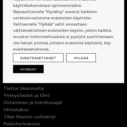
Tuotteet
käyttökokemuksesi optimoimiseksi.
Napsauttamalla "Hyväksy" suostut kaikkien
Suunnittelupalvelu
verkkosivustomme evästeiden käyttöön.
Projektimyynti
Valitsemalla "Hylkää" sallit ainoastaan
Liike Helsingin keskustassa
välttämättömien evästeiden käytön, jolloin kaikkia
sivuston toiminnallisuuksia ei pystytä suorittamaan.
Jos haluat poistaa joitakin evästeitä käytöstä, käy
Outlet
evästeasetuksissa.
Poistuvat mallikappaleet
EVÄSTEASETUKSET
HYLKÄÄ
HYVÄKSY
Asiakaspalvelu
Tietoa Skannosta
Yhteystiedot ja tiimi
Ostaminen ja toimitusajat
Hintatakuu
Tilaa Skanno-uutiskirje
Rekisteriseloste