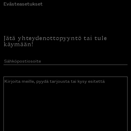
Evästeasetukset
Jätä yhteydenottopyyntö tai tule
käymään!
Sähköpostiosoite
(Pakollinen)
Kirjoita
meille,
pyydä
tarjousta
tai
kysy
esitettä