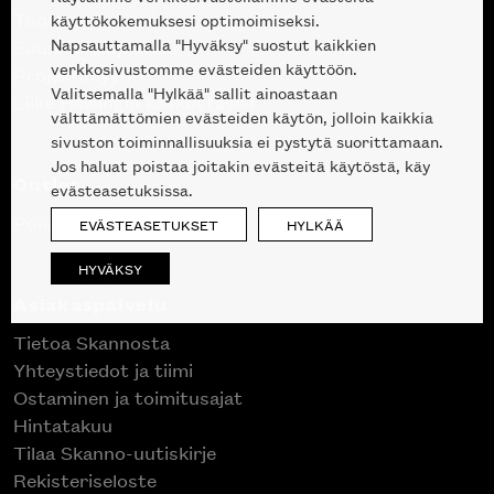
Tuotteet
käyttökokemuksesi optimoimiseksi.
Napsauttamalla "Hyväksy" suostut kaikkien
Suunnittelupalvelu
verkkosivustomme evästeiden käyttöön.
Projektimyynti
Valitsemalla "Hylkää" sallit ainoastaan
Liike Helsingin keskustassa
välttämättömien evästeiden käytön, jolloin kaikkia
sivuston toiminnallisuuksia ei pystytä suorittamaan.
Jos haluat poistaa joitakin evästeitä käytöstä, käy
Outlet
evästeasetuksissa.
Poistuvat mallikappaleet
EVÄSTEASETUKSET
HYLKÄÄ
HYVÄKSY
Asiakaspalvelu
Tietoa Skannosta
Yhteystiedot ja tiimi
Ostaminen ja toimitusajat
Hintatakuu
Tilaa Skanno-uutiskirje
Rekisteriseloste