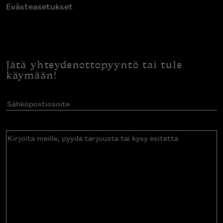
Evästeasetukset
Jätä yhteydenottopyyntö tai tule
käymään!
Sähköpostiosoite
(Pakollinen)
Kirjoita
meille,
pyydä
tarjousta
tai
kysy
esitettä