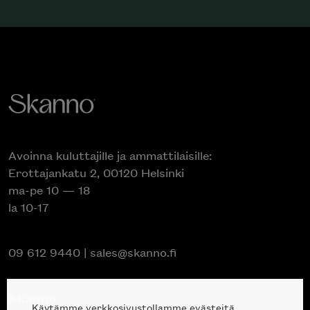
Avoinna kuluttajille ja ammattilaisille:
Erottajankatu 2, 00120 Helsinki
ma-pe 10 — 18
la 10-17
09 612 9440
|
sales@skanno.fi
Skanno
Käytämme verkkosivustollamme evästeitä