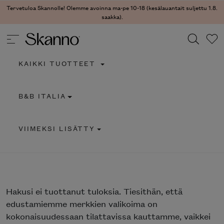
Tervetuloa Skannolle! Olemme avoinna ma-pe 10-18 (kesälauantait suljettu 1.8.
saakka).
KAIKKI TUOTTEET
Haku
B&B ITALIA
Type 2 or more characters for results.
VIIMEKSI LISÄTTY
Hakusi
ei tuottanut tuloksia. Tiesithän, että
edustamiemme merkkien valikoima on
kokonaisuudessaan tilattavissa kauttamme, vaikkei