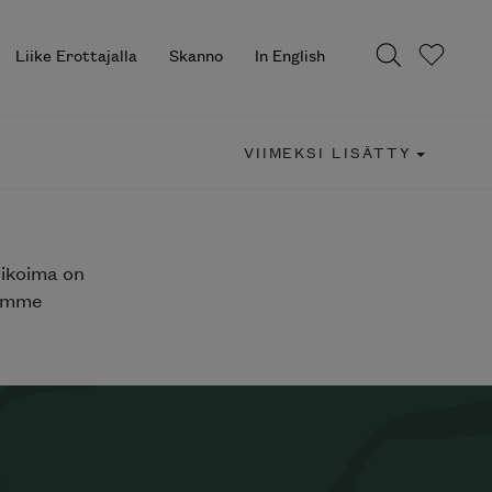
Liike Erottajalla
Skanno
In English
VIIMEKSI LISÄTTY
likoima on
jemme