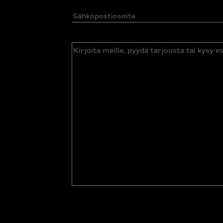
Sähköpostiosoite
(Pakollinen)
Kirjoita
meille,
pyydä
tarjousta
tai
kysy
esitettä