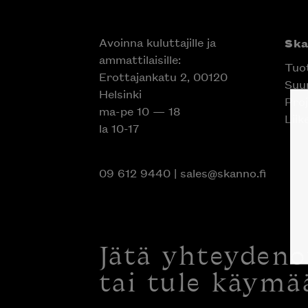
Avoinna kuluttajille ja
Sk
ammattilaisille:
Tuo
Erottajankatu 2, 00120
Suun
Helsinki
Proj
ma-pe 10 — 18
Liik
la 10-17
09 612 9440
|
sales@skanno.fi
Jätä yhteyden
tai tule käymä