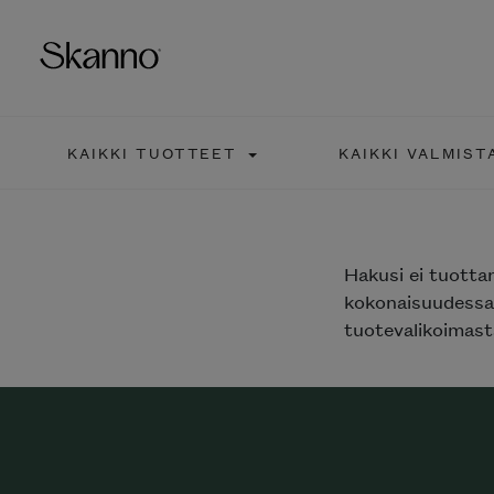
KAIKKI TUOTTEET
KAIKKI VALMIST
Haku
Type 2 or more characters fo
Hakusi
ei tuotta
kokonaisuudessaa
tuotevalikoimasta