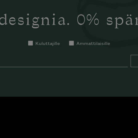
designia. 0% sp
Kuluttajille
Ammattilaisille