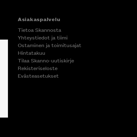
Asiakaspalvelu
Tietoa Skannosta
Yhteystiedot ja tiimi
Ostaminen ja toimitusajat
Hintatakuu
Tilaa Skanno-uutiskirje
Rekisteriseloste
Evästeasetukset