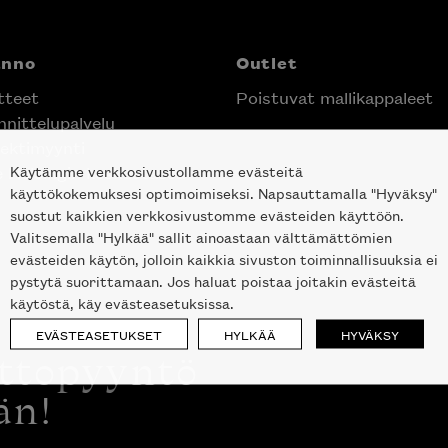
anno
Outlet
tteet
Poistuvat mallikappaleet
nittelupalvelu
ektimyynti
Käytämme verkkosivustollamme evästeitä
e Helsingin keskustassa
käyttökokemuksesi optimoimiseksi. Napsauttamalla "Hyväksy"
suostut kaikkien verkkosivustomme evästeiden käyttöön.
Valitsemalla "Hylkää" sallit ainoastaan välttämättömien
evästeiden käytön, jolloin kaikkia sivuston toiminnallisuuksia ei
pystytä suorittamaan. Jos haluat poistaa joitakin evästeitä
käytöstä, käy evästeasetuksissa.
EVÄSTEASETUKSET
HYLKÄÄ
HYVÄKSY
ottopyyntö
än!