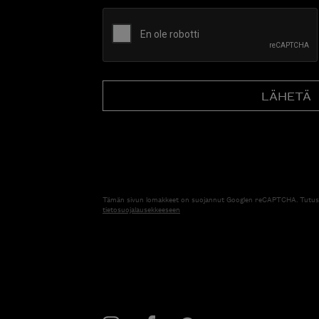
CAPTCHA
Tämän sivun lomakkeet on suojannut Googlen reCAPTCHA. Tutus
tietosuojalausekkeeseen