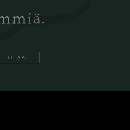
ämmiä.
TILAA