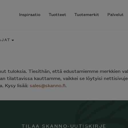
Inspiraatio
Tuotteet
Tuotemerkit
Palvelut
AJAT
r results.
nut tuloksia. Tiesithän, että edustamiemme merkkien va
n tilattavissa kauttamme, vaikkei se löytyisi nettisivu
. Kysy lisää:
sales@skanno.fi
.
TILAA SKANNO-UUTISKIRJE