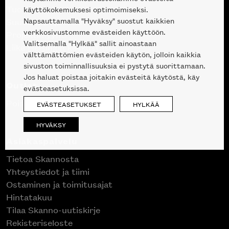
Tuotteet
käyttökokemuksesi optimoimiseksi.
Napsauttamalla "Hyväksy" suostut kaikkien
Suunnittelupalvelu
verkkosivustomme evästeiden käyttöön.
Projektimyynti
Valitsemalla "Hylkää" sallit ainoastaan
Liike Helsingin keskustassa
välttämättömien evästeiden käytön, jolloin kaikkia
sivuston toiminnallisuuksia ei pystytä suorittamaan.
Jos haluat poistaa joitakin evästeitä käytöstä, käy
Outlet
evästeasetuksissa.
Poistuvat mallikappaleet
EVÄSTEASETUKSET
HYLKÄÄ
HYVÄKSY
Asiakaspalvelu
Tietoa Skannosta
Yhteystiedot ja tiimi
Ostaminen ja toimitusajat
Hintatakuu
Tilaa Skanno-uutiskirje
Rekisteriseloste