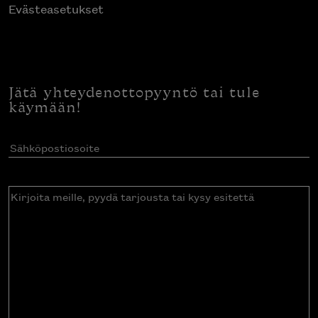
Evästeasetukset
Jätä yhteydenottopyyntö tai tule
käymään!
Sähköpostiosoite
(Pakollinen)
Kirjoita
meille,
pyydä
tarjousta
tai
kysy
esitettä