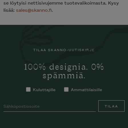
se löytyisi nettisivujemme tuotevalikoimasta. Kysy
lisää:
sales@skanno.fi
.
TILAA SKANNO-UUTISKIRJE
100% designia. 0%
spämmiä.
Kuluttajille
Ammattilaisille
TILAA