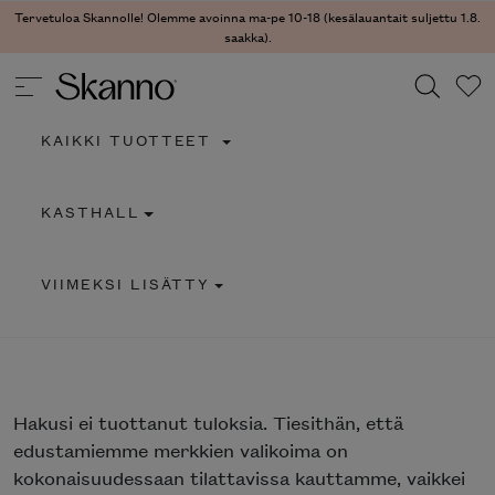
Tervetuloa Skannolle! Olemme avoinna ma-pe 10-18 (kesälauantait suljettu 1.8.
saakka).
KAIKKI TUOTTEET
Haku
KASTHALL
Type 2 or more characters for results.
VIIMEKSI LISÄTTY
Hakusi
ei tuottanut tuloksia. Tiesithän, että
edustamiemme merkkien valikoima on
kokonaisuudessaan tilattavissa kauttamme, vaikkei