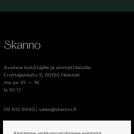
Avoinna kuluttajille ja ammattilaisille:
Erottajankatu 2, 00120 Helsinki
ma-pe 10 — 18
la 10-17
09 612 9440
|
sales@skanno.fi
Skanno
Käytämme verkkosivustollamme evästeitä