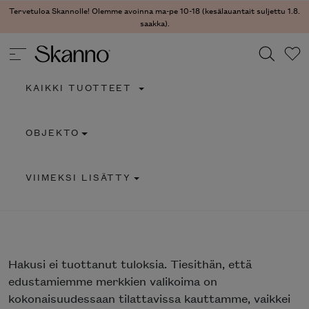
Tervetuloa Skannolle! Olemme avoinna ma-pe 10-18 (kesälauantait suljettu 1.8.
saakka).
KAIKKI TUOTTEET
Haku
OBJEKTO
Type 2 or more characters for results.
VIIMEKSI LISÄTTY
Hakusi
ei tuottanut tuloksia. Tiesithän, että
edustamiemme merkkien valikoima on
kokonaisuudessaan tilattavissa kauttamme, vaikkei