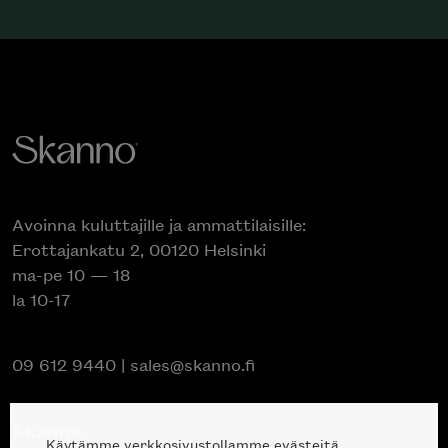
Avoinna kuluttajille ja ammattilaisille:
Erottajankatu 2, 00120 Helsinki
ma-pe 10 — 18
la 10-17
09 612 9440
|
sales@skanno.fi
Skanno
Käytämme verkkosivustollamme evästeitä