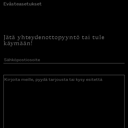
Evästeasetukset
Jätä yhteydenottopyyntö tai tule
käymään!
Sähköpostiosoite
(Pakollinen)
Kirjoita
meille,
pyydä
tarjousta
tai
kysy
esitettä