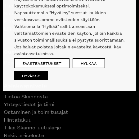
Tuotteet
käyttökokemuksesi optimoimiseksi.
Napsauttamalla "Hyväksy" suostut kaikkien
Suunnittelupalvelu
verkkosivustomme evästeiden käyttöön.
Projektimyynti
Valitsemalla "Hylkää" sallit ainoastaan
Liike Helsingin keskustassa
välttämättömien evästeiden käytön, jolloin kaikkia
sivuston toiminnallisuuksia ei pystytä suorittamaan.
Jos haluat poistaa joitakin evästeitä käytöstä, käy
Outlet
evästeasetuksissa.
Poistuvat mallikappaleet
EVÄSTEASETUKSET
HYLKÄÄ
HYVÄKSY
Asiakaspalvelu
Tietoa Skannosta
Yhteystiedot ja tiimi
Ostaminen ja toimitusajat
Hintatakuu
Tilaa Skanno-uutiskirje
Rekisteriseloste