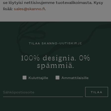
se löytyisi nettisivujemme tuotevalikoimasta. Kysy
lisää:
sales@skanno.fi
.
TILAA SKANNO-UUTISKIRJE
100% designia. 0%
spämmiä.
Kuluttajille
Ammattilaisille
TILAA