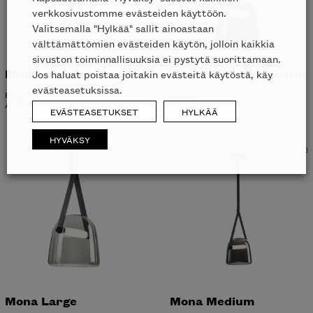
verkkosivustomme evästeiden käyttöön.
Valitsemalla "Hylkää" sallit ainoastaan
välttämättömien evästeiden käytön, jolloin kaikkia
sivuston toiminnallisuuksia ei pystytä suorittamaan.
Muffins kattovalaisin
Mona XL kattovalaisin
Jos haluat poistaa joitakin evästeitä käytöstä, käy
evästeasetuksissa.
BROKIS
BROKIS
ALK.
982
€
ALK.
5203
€
EVÄSTEASETUKSET
HYLKÄÄ
HYVÄKSY
Mona Large
Mona Medium