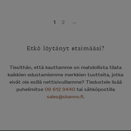
1
2
→
Etkö löytänyt etsimääsi?
Tiesithän, että kauttamme on mahdollista tilata
kaikkien edustamiemme merkkien tuotteita, jotka
eivät ole esillä nettisivuillamme? Tiedustele lisää
puhelimitse
09 612 9440
tai sähköpostilla
sales@skanno.fi
.