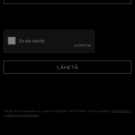
CAPTCHA
Tämän sivun lomakkeet on suojannut Googlen reCAPTCHA. Tutustu palvelun
käyttöehtoihin
ja
tietosuojalausekkeeseen