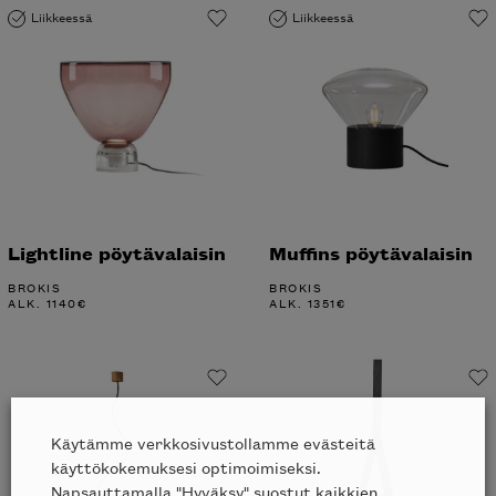
Liikkeessä
Liikkeessä
Lightline pöytävalaisin
Muffins pöytävalaisin
BROKIS
BROKIS
ALK.
1140
€
ALK.
1351
€
Käytämme verkkosivustollamme evästeitä
käyttökokemuksesi optimoimiseksi.
Napsauttamalla "Hyväksy" suostut kaikkien