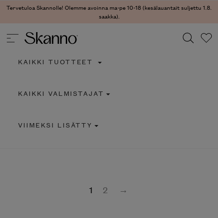
Tervetuloa Skannolle! Olemme avoinna ma-pe 10-18 (kesälauantait suljettu 1.8.
saakka).
KAIKKI TUOTTEET
Haku
KAIKKI VALMISTAJAT
Type 2 or more characters for results.
VIIMEKSI LISÄTTY
1
2
→