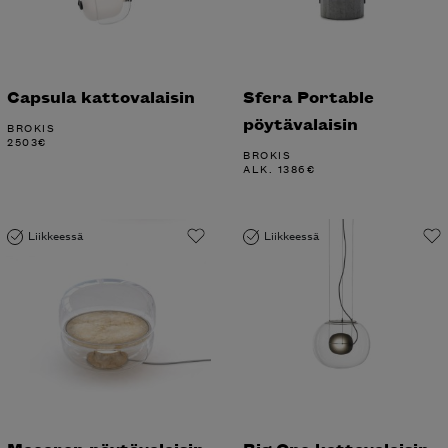
Capsula kattovalaisin
Sfera Portable
pöytävalaisin
BROKIS
2503
€
BROKIS
ALK.
1386
€
Liikkeessä
Liikkeessä