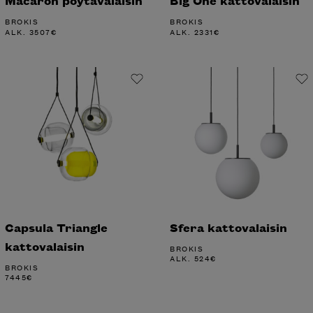
Macaron pöytävalaisin
Big One kattovalaisin
BROKIS
BROKIS
ALK.
3507
€
ALK.
2331
€
Capsula Triangle
Sfera kattovalaisin
kattovalaisin
BROKIS
ALK.
524
€
BROKIS
7445
€