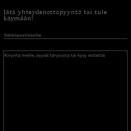
Jätä yhteydenottopyyntö tai tule
käymään!
Sähköpostiosoite
(Pakollinen)
Kirjoita
meille,
pyydä
tarjousta
tai
kysy
esitettä