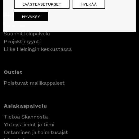
EVÄSTEASETUKSET
HYLKÄÄ
Skanno
HYVÄKSY
Tuotteet
Suunnittelupalvelu
Projektimyynti
Liike Helsingin keskustassa
Outlet
Poistuvat mallikappaleet
Asiakaspalvelu
Tietoa Skannosta
Yhteystiedot ja tiimi
Ostaminen ja toimitusajat