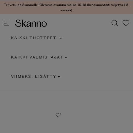
Tervetuloa Skannolle! Olemme avoinna ma-pe 10-18 (kesälauantait suljettu 1.8.
saakka).
KAIKKI TUOTTEET
Haku
KAIKKI VALMISTAJAT
Type 2 or more characters for results.
VIIMEKSI LISÄTTY