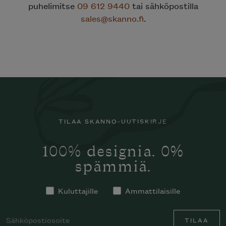
puhelimitse
09 612 9440
tai sähköpostilla
sales@skanno.fi
.
TILAA SKANNO-UUTISKIRJE
100% designia. 0%
spämmiä.
Kuluttajille
Ammattilaisille
TILAA