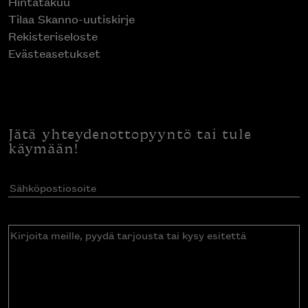
Hintatakuu
Tilaa Skanno-uutiskirje
Rekisteriseloste
Evästeasetukset
Jätä yhteydenottopyyntö tai tule
käymään!
Sähköpostiosoite
(Pakollinen)
Kirjoita
meille,
pyydä
tarjousta
tai