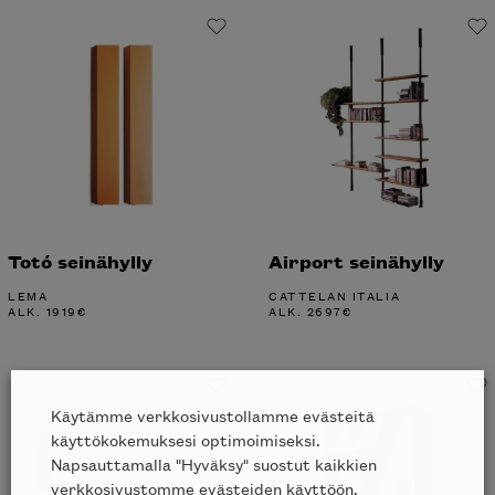
Totó seinähylly
Airport seinähylly
LEMA
CATTELAN ITALIA
ALK.
1919
€
ALK.
2697
€
Käytämme verkkosivustollamme evästeitä
käyttökokemuksesi optimoimiseksi.
Napsauttamalla "Hyväksy" suostut kaikkien
verkkosivustomme evästeiden käyttöön.