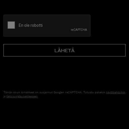
CAPTCHA
Tämän sivun lomakkeet on suojannut Googlen reCAPTCHA. Tutustu palvelun
käyttöehtoihin
ja
tietosuojalausekkeeseen