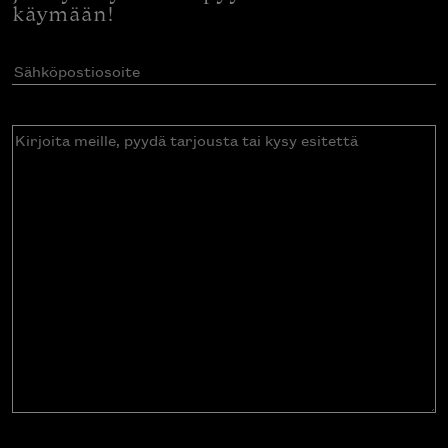
käymään!
Sähköpostiosoite
(Pakollinen)
Kirjoita
meille,
pyydä
tarjousta
tai
kysy
esitettä