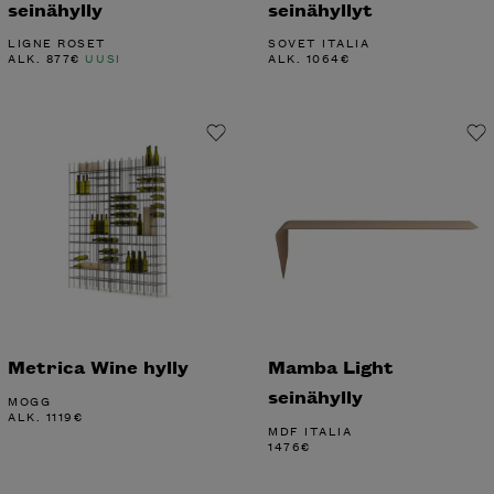
seinähylly
seinähyllyt
LIGNE ROSET
SOVET ITALIA
ALK.
877
€
UUSI
ALK.
1064
€
Metrica Wine hylly
Mamba Light
seinähylly
MOGG
ALK.
1119
€
MDF ITALIA
1476
€