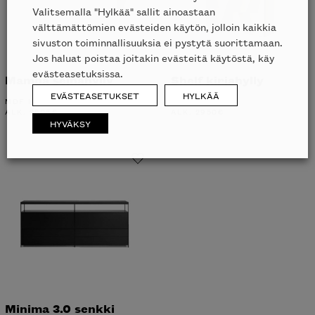
Valitsemalla "Hylkää" sallit ainoastaan
välttämättömien evästeiden käytön, jolloin kaikkia
sivuston toiminnallisuuksia ei pystytä suorittamaan.
Jos haluat poistaa joitakin evästeitä käytöstä, käy
evästeasetuksissa.
Mamba seinähylly
Shelf kirjahylly
EVÄSTEASETUKSET
HYLKÄÄ
MDF ITALIA
B&B ITALIA
ALK.
2806
€
ALK.
2950
€
HYVÄKSY
Minima 3.0 senkki