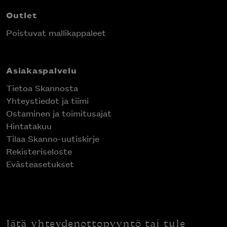
Outlet
Poistuvat mallikappaleet
Asiakaspalvelu
Tietoa Skannosta
Yhteystiedot ja tiimi
Ostaminen ja toimitusajat
Hintatakuu
Tilaa Skanno-uutiskirje
Rekisteriseloste
Evästeasetukset
Jätä yhteydenottopyyntö tai tule