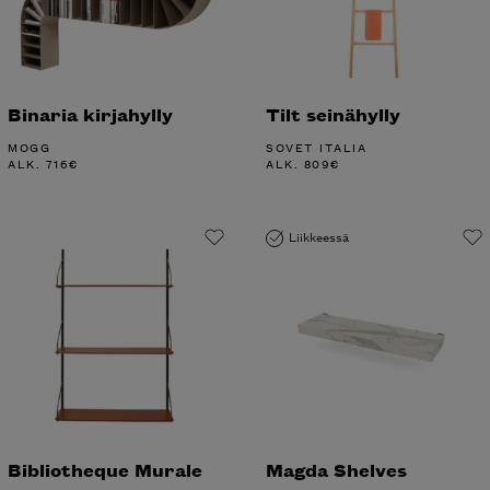
Binaria kirjahylly
Tilt seinähylly
MOGG
SOVET ITALIA
ALK.
716
€
ALK.
809
€
Liikkeessä
Bibliotheque Murale
Magda Shelves