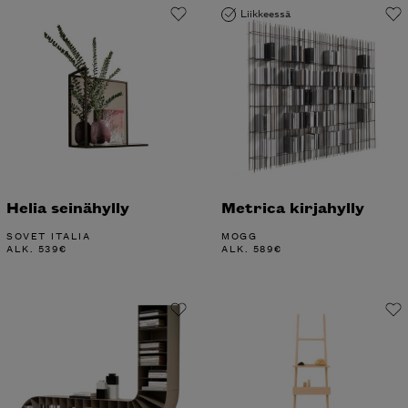
Liikkeessä
Helia seinähylly
Metrica kirjahylly
SOVET ITALIA
MOGG
ALK.
539
€
ALK.
589
€