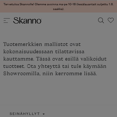
Tervetuloa Skannolle! Olemme avoinna ma-pe 10-18 (kesälauantait suljettu 1.8.
saakka).
Haku
Tuotemerkkien mallistot ovat
Type 2 or more characters for results.
kokonaisuudessaan tilattavissa
kauttamme. Tässä ovat esillä valikoidut
tuotteet. Ota yhteyttä tai tule käymään
Showroomilla, niin kerromme lisää.
SEINÄHYLLYT