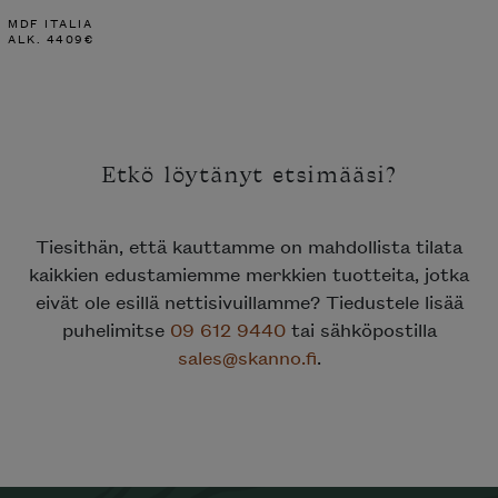
MDF ITALIA
ALK.
4409
€
Etkö löytänyt etsimääsi?
Tiesithän, että kauttamme on mahdollista tilata
kaikkien edustamiemme merkkien tuotteita, jotka
eivät ole esillä nettisivuillamme? Tiedustele lisää
puhelimitse
09 612 9440
tai sähköpostilla
sales@skanno.fi
.