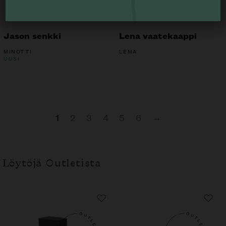
Jason senkki
Lena vaatekaappi
MINOTTI
LEMA
UUSI
1
2
3
4
5
6
→
Löytöjä Outletista
Liikkeessä