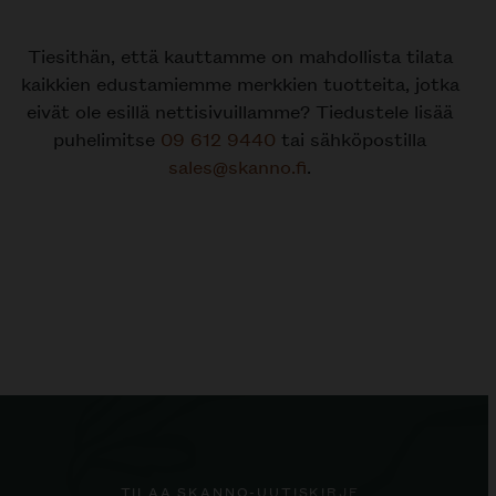
Tiesithän, että kauttamme on mahdollista tilata
kaikkien edustamiemme merkkien tuotteita, jotka
eivät ole esillä nettisivuillamme? Tiedustele lisää
puhelimitse
09 612 9440
tai sähköpostilla
sales@skanno.fi
.
TILAA SKANNO-UUTISKIRJE