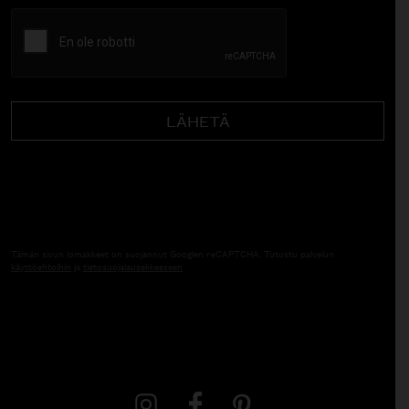
CAPTCHA
Tämän sivun lomakkeet on suojannut Googlen reCAPTCHA. Tutustu palvelun
käyttöehtoihin
ja
tietosuojalausekkeeseen