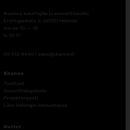
Avoinna kuluttajille ja ammattilaisille:
Erottajankatu 2, 00120 Helsinki
ma-pe 10 — 18
la 10-17
09 612 9440
|
sales@skanno.fi
Skanno
Tuotteet
Suunnittelupalvelu
Projektimyynti
Liike Helsingin keskustassa
Outlet