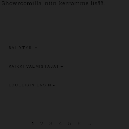
Showroomilla, niin kerromme lisää.
SÄILYTYS
KAIKKI VALMISTAJAT
EDULLISIN ENSIN
1
2
3
4
5
6
→