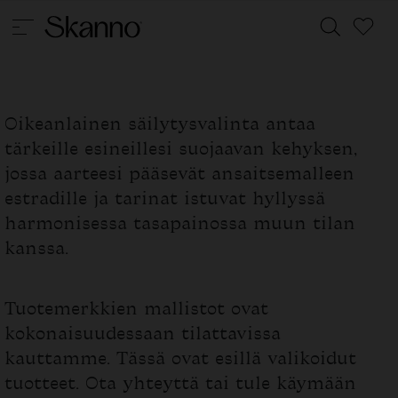
Oikeanlainen säilytysvalinta antaa
Haku
tärkeille esineillesi suojaavan kehyksen,
Type 2 or more characters for results.
jossa aarteesi pääsevät ansaitsemalleen
estradille ja tarinat istuvat hyllyssä
harmonisessa tasapainossa muun tilan
kanssa.
Tuotemerkkien mallistot ovat
kokonaisuudessaan tilattavissa
kauttamme. Tässä ovat esillä valikoidut
tuotteet. Ota yhteyttä tai tule käymään