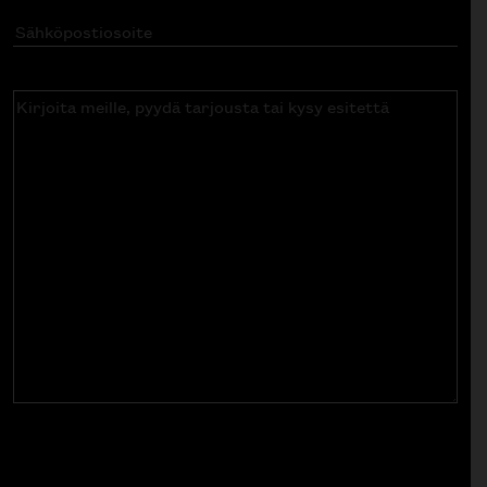
Sähköpostiosoite
(Pakollinen)
Kirjoita
meille,
pyydä
tarjousta
tai
kysy
esitettä