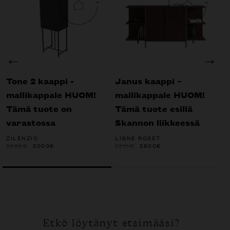
Tone 2 kaappi -
Janus kaappi –
P
mallikappale HUOM!
mallikappale HUOM!
m
Tämä tuote on
Tämä tuote esillä
T
varastossa
Skannon liikkeessä
S
ZILENZIO
LIGNE ROSET
L
ALKUPERÄINEN
NYKYINEN
ALKUPERÄINEN
NYKYINEN
5006
€
2000
€
5216
€
2600
€
5
HINTA
HINTA
HINTA
HINTA
OLI:
ON:
OLI:
ON:
5006€.
2000€.
5216€.
2600€.
Etkö löytänyt etsimääsi?