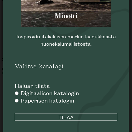
välttämättömien evästeiden käytön, jolloin kaikkia
sivuston toiminnallisuuksia ei pystytä suorittamaan.
Jos haluat poistaa joitakin evästeitä käytöstä, käy
evästeasetuksissa.
EVÄSTEASETUKSET
HYLKÄÄ
Inspiroidu italialaisen merkin laadukkaasta
huonekalumallistosta.
HYVÄKSY
Zoe kirjahylly
Logan senkki
Valitse katalogi
MINOTTI
MINOTTI
UUSI
UUSI
Haluan tilata
Digitaalisen katalogin
Paperisen katalogin