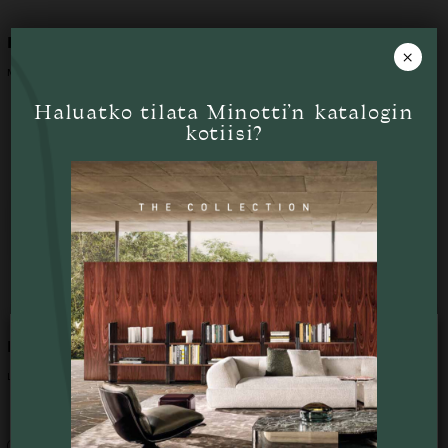
Boteco senkki
Superquadra senkki
×
MINOTTI
MINOTTI
Haluatko tilata Minotti’n katalogin
kotiisi?
Naica vaatekaappi
Lang senkki
Käytämme verkkosivustollamme evästeitä
käyttökokemuksesi optimoimiseksi.
LEMA
MINOTTI
Napsauttamalla "Hyväksy" suostut kaikkien
verkkosivustomme evästeiden käyttöön.
Valitsemalla "Hylkää" sallit ainoastaan
Liikkeessä