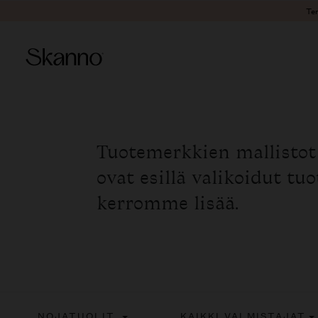
Ter
Haku
Type 2 or more characters fo
Tuotemerkkien mallistot
ovat esillä valikoidut tu
kerromme lisää.
NOJATUOLIT
KAIKKI VALMISTAJAT