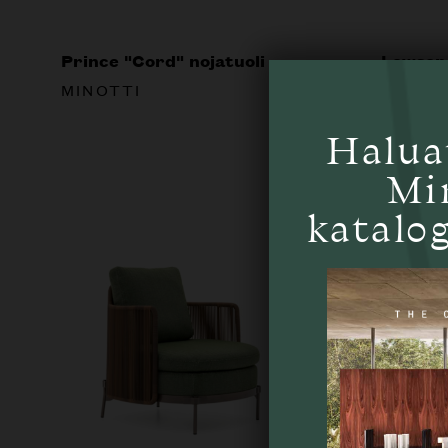
Prince "Cord" nojatuoli
Lawson 
MINOTTI
MINOT
Halua
Mi
katalog