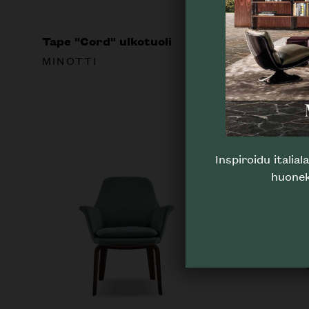
Tape "Cord" ulkotuoli
Shelley
MINOTTI
MINOT
Inspiroidu italia
huonek