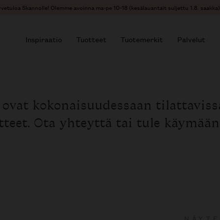
vetuloa Skannolle! Olemme avoinna ma-pe 10-18 (kesälauantait suljettu 1.8. saakka)
Inspiraatio
Tuotteet
Tuotemerkit
Palvelut
r results.
 ovat kokonaisuudessaan tilattavis
otteet. Ota yhteyttä tai tule käymää
NÄYTE