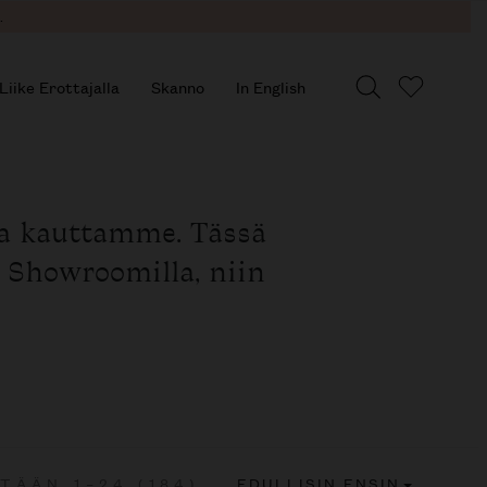
.
Liike Erottajalla
Skanno
In English
sa kauttamme. Tässä
n Showroomilla, niin
TÄÄN 1–24 (184)
EDULLISIN ENSIN