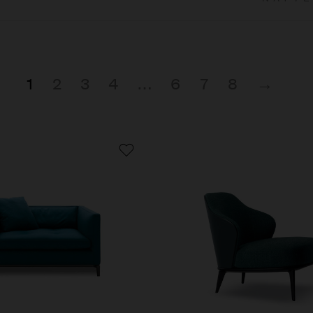
1
2
3
4
…
6
7
8
→