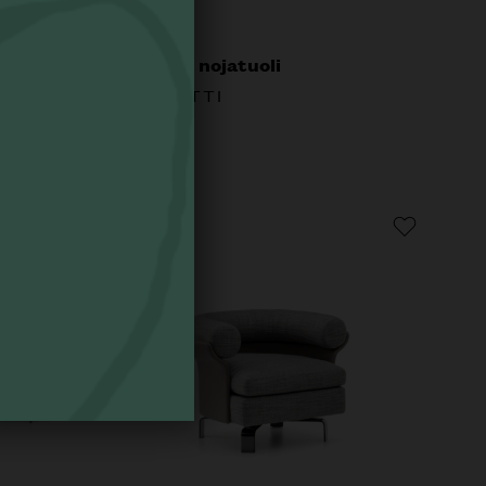
Aston nojatuoli
MINOTTI