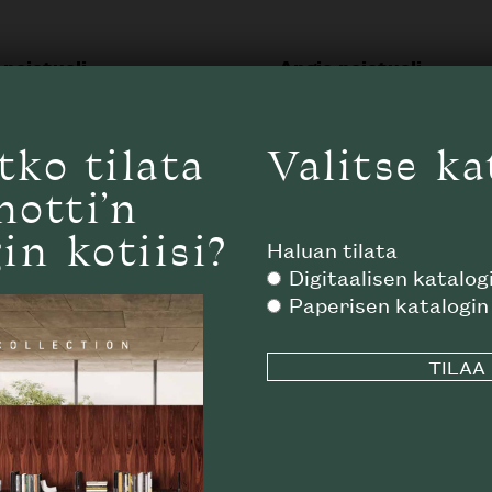
nojatuoli
Angie nojatuoli
TI
MINOTTI
tko tilata
Valitse ka
notti’n
in kotiisi?
Haluan tilata
Digitaalisen katalog
Paperisen katalogin
Käytämme verkkosivustollamme evästeitä
käyttökokemuksesi optimoimiseksi. Napsauttamalla "Hyväksy"
suostut kaikkien verkkosivustomme evästeiden käyttöön.
Valitsemalla "Hylkää" sallit ainoastaan välttämättömien