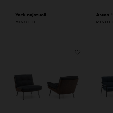
York nojatuoli
Aston "
MINOTTI
MINOT