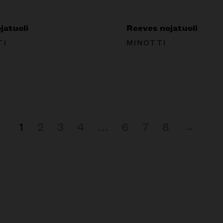
jatuoli
Reeves nojatuoli
TI
MINOTTI
1
2
3
4
…
6
7
8
→