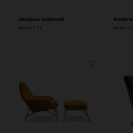
Jacques nojatuoli
Anderse
MINOTTI
MINOT