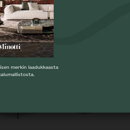
evästeiden käytön, jolloin kaikkia sivuston toiminnallisuuksia ei
pystytä suorittamaan. Jos haluat poistaa joitakin evästeitä
käytöstä, käy evästeasetuksissa.
 nojatuoli
Aston pieni nojatuoli
EVÄSTEASETUKSET
HYLKÄÄ
HYVÄKSY
TI
MINOTTI
laisen merkin laadukkaasta
alumallistosta.