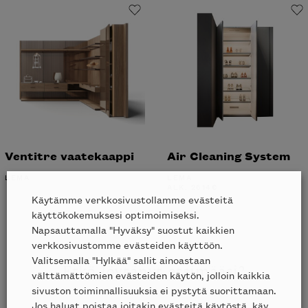
Ventitre vaatekaappi
Air Cleaning System
LEMA
LEMA
ALK.
2614
€
Käytämme verkkosivustollamme evästeitä
käyttökokemuksesi optimoimiseksi.
Napsauttamalla "Hyväksy" suostut kaikkien
verkkosivustomme evästeiden käyttöön.
Valitsemalla "Hylkää" sallit ainoastaan
Etkö löytänyt etsimääsi?
välttämättömien evästeiden käytön, jolloin kaikkia
sivuston toiminnallisuuksia ei pystytä suorittamaan.
Jos haluat poistaa joitakin evästeitä käytöstä, käy