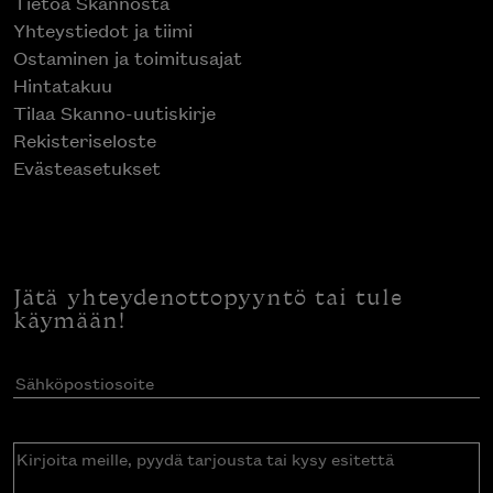
Tietoa Skannosta
Yhteystiedot ja tiimi
Ostaminen ja toimitusajat
Hintatakuu
Tilaa Skanno-uutiskirje
Rekisteriseloste
Evästeasetukset
Jätä yhteydenottopyyntö tai tule
käymään!
Sähköpostiosoite
(Pakollinen)
Kirjoita
meille,