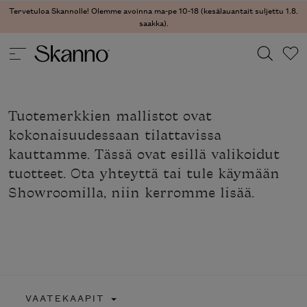
Tervetuloa Skannolle! Olemme avoinna ma-pe 10-18 (kesälauantait suljettu 1.8.
saakka).
Haku
Tuotemerkkien mallistot ovat
Type 2 or more characters for results.
kokonaisuudessaan tilattavissa
kauttamme. Tässä ovat esillä valikoidut
tuotteet. Ota yhteyttä tai tule käymään
Showroomilla, niin kerromme lisää.
VAATEKAAPIT