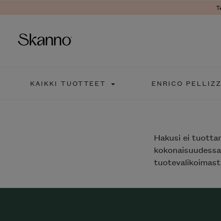
T
Haku
KAIKKI TUOTTEET
ENRICO PELLIZ
Type 2 or more characters fo
Hakusi
ei tuotta
kokonaisuudessaa
tuotevalikoimasta