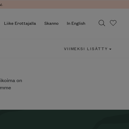
).
Liike Erottajalla
Skanno
In English
VIIMEKSI LISÄTTY
likoima on
jemme