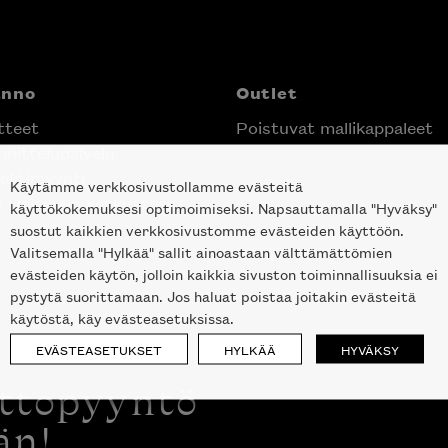
anno
Outlet
tteet
Poistuvat mallikappaleet
nittelupalvelu
ektimyynti
Käytämme verkkosivustollamme evästeitä
e Helsingin keskustassa
käyttökokemuksesi optimoimiseksi. Napsauttamalla "Hyväksy"
suostut kaikkien verkkosivustomme evästeiden käyttöön.
Valitsemalla "Hylkää" sallit ainoastaan välttämättömien
evästeiden käytön, jolloin kaikkia sivuston toiminnallisuuksia ei
pystytä suorittamaan. Jos haluat poistaa joitakin evästeitä
käytöstä, käy evästeasetuksissa.
EVÄSTEASETUKSET
HYLKÄÄ
HYVÄKSY
ottopyyntö
än!