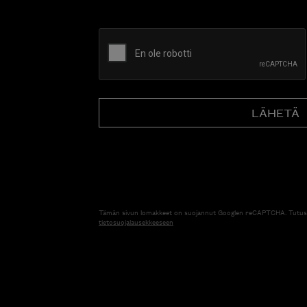
CAPTCHA
Tämän sivun lomakkeet on suojannut Googlen reCAPTCHA. Tutus
tietosuojalausekkeeseen