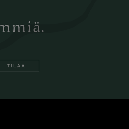
ämmiä.
TILAA