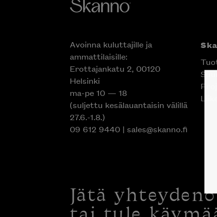
Avoinna kuluttajille ja
Sk
ammattilaisille:
Tuo
Erottajankatu 2, 00120
Suun
Helsinki
Proj
ma-pe 10 — 18
Liik
(suljettu kesälauantaisin välillä
27.6.-1.8.)
09 612 9440
|
sales@skanno.fi
Jätä yhteyden
tai tule käymä