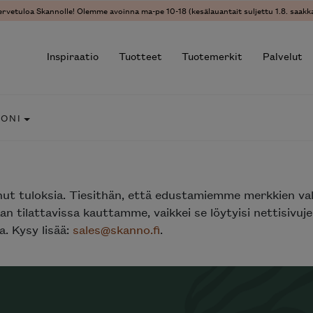
ervetuloa Skannolle! Olemme avoinna ma-pe 10-18 (kesälauantait suljettu 1.8. saakka
Inspiraatio
Tuotteet
Tuotemerkit
Palvelut
ZONI
r results.
nut tuloksia. Tiesithän, että edustamiemme merkkien va
n tilattavissa kauttamme, vaikkei se löytyisi nettisivu
. Kysy lisää:
sales@skanno.fi
.