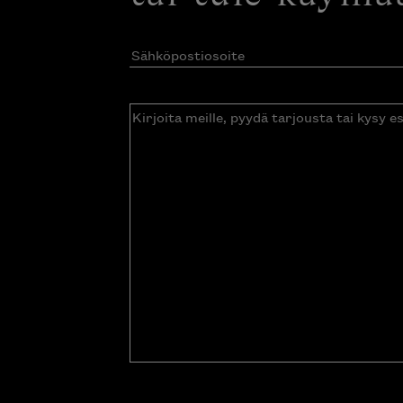
Sähköpostiosoite
(Pakollinen)
Kirjoita
meille,
pyydä
tarjousta
tai
kysy
esitettä