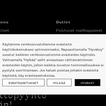
anno
Outlet
tteet
Poistuvat mallikappaleet
nittelupalvelu
ektimyynti
Käytämme verkkosivustollamme evästeitä
e Helsingin keskustassa
käyttökokemuksesi optimoimiseksi. Napsauttamalla "Hyväksy"
suostut kaikkien verkkosivustomme evästeiden käyttöön.
Valitsemalla "Hylkää" sallit ainoastaan välttämättömien
evästeiden käytön, jolloin kaikkia sivuston toiminnallisuuksia ei
pystytä suorittamaan. Jos haluat poistaa joitakin evästeitä
käytöstä, käy evästeasetuksissa.
EVÄSTEASETUKSET
HYLKÄÄ
HYVÄKSY
ottopyyntö
än!