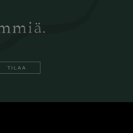
ämmiä.
TILAA