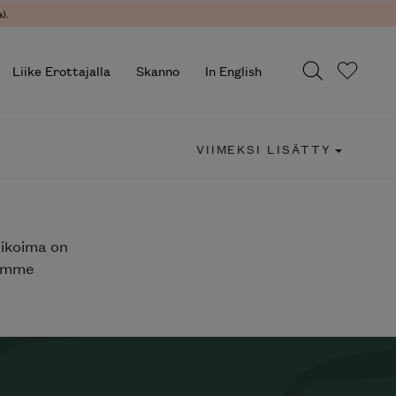
).
Liike Erottajalla
Skanno
In English
VIIMEKSI LISÄTTY
likoima on
jemme