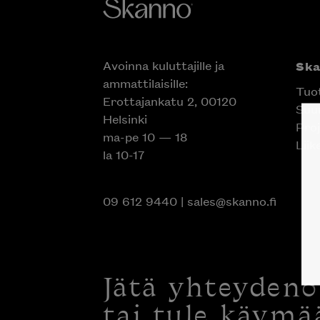
Avoinna kuluttajille ja
Sk
ammattilaisille:
Tuo
Erottajankatu 2, 00120
Suun
Helsinki
Proj
ma-pe 10 — 18
Liik
la 10-17
09 612 9440
|
sales@skanno.fi
Jätä yhteyden
tai tule käymä