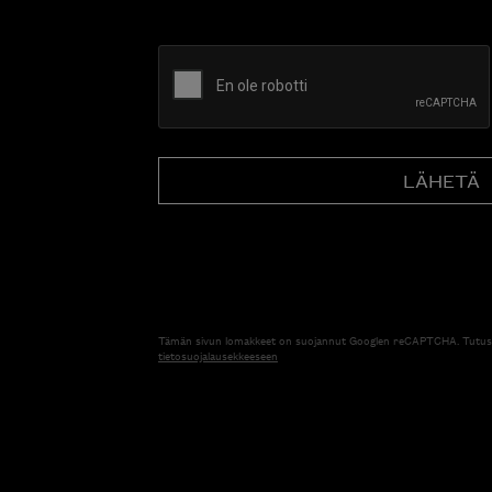
CAPTCHA
Tämän sivun lomakkeet on suojannut Googlen reCAPTCHA. Tutus
tietosuojalausekkeeseen