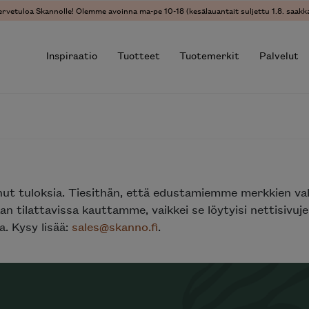
ervetuloa Skannolle! Olemme avoinna ma-pe 10-18 (kesälauantait suljettu 1.8. saakka
Inspiraatio
Tuotteet
Tuotemerkit
Palvelut
r results.
nut tuloksia. Tiesithän, että edustamiemme merkkien va
n tilattavissa kauttamme, vaikkei se löytyisi nettisivu
. Kysy lisää:
sales@skanno.fi
.