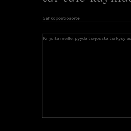
Sähköpostiosoite
(Pakollinen)
Kirjoita
meille,
pyydä
tarjousta
tai
kysy
esitettä