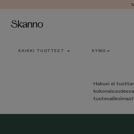
T
Haku
KAIKKI TUOTTEET
KYMO
Type 2 or more characters fo
Hakusi
ei tuotta
kokonaisuudessaa
tuotevalikoimasta