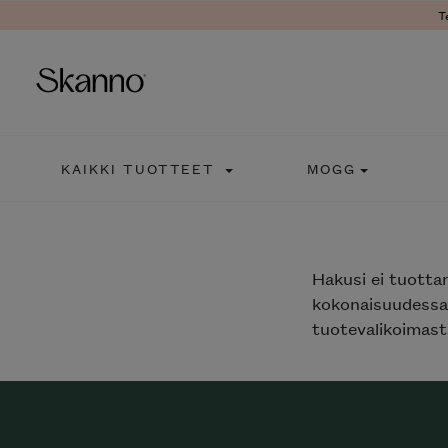
T
Haku
KAIKKI TUOTTEET
MOGG
Type 2 or more characters fo
Hakusi
ei tuotta
kokonaisuudessaa
tuotevalikoimasta