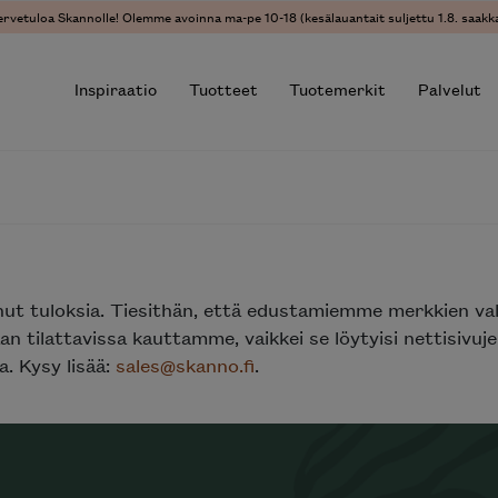
ervetuloa Skannolle! Olemme avoinna ma-pe 10-18 (kesälauantait suljettu 1.8. saakka
Inspiraatio
Tuotteet
Tuotemerkit
Palvelut
r results.
nut tuloksia. Tiesithän, että edustamiemme merkkien va
n tilattavissa kauttamme, vaikkei se löytyisi nettisivu
. Kysy lisää:
sales@skanno.fi
.