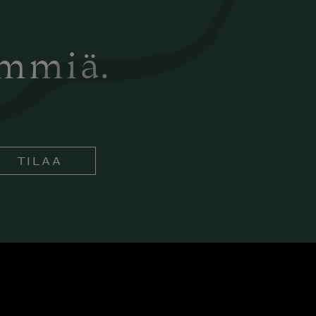
ämmiä.
TILAA