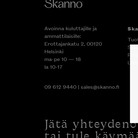
Avoinna kuluttajille ja
Sk
ammattilaisille:
Tuo
Erottajankatu 2, 00120
Suun
Helsinki
Proj
ma-pe 10 — 18
Liik
la 10-17
09 612 9440
|
sales@skanno.fi
Jätä yhteyden
tai tule käymä