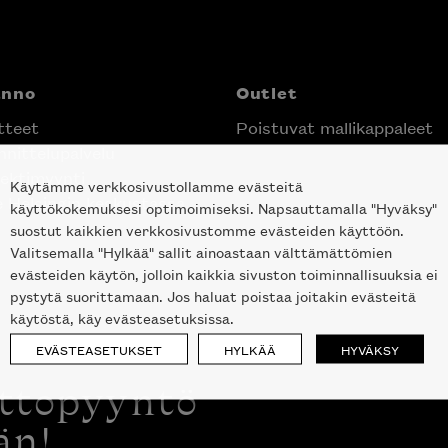
anno
Outlet
tteet
Poistuvat mallikappaleet
nittelupalvelu
ektimyynti
Käytämme verkkosivustollamme evästeitä
e Helsingin keskustassa
käyttökokemuksesi optimoimiseksi. Napsauttamalla "Hyväksy"
suostut kaikkien verkkosivustomme evästeiden käyttöön.
Valitsemalla "Hylkää" sallit ainoastaan välttämättömien
evästeiden käytön, jolloin kaikkia sivuston toiminnallisuuksia ei
pystytä suorittamaan. Jos haluat poistaa joitakin evästeitä
käytöstä, käy evästeasetuksissa.
EVÄSTEASETUKSET
HYLKÄÄ
HYVÄKSY
ottopyyntö
än!