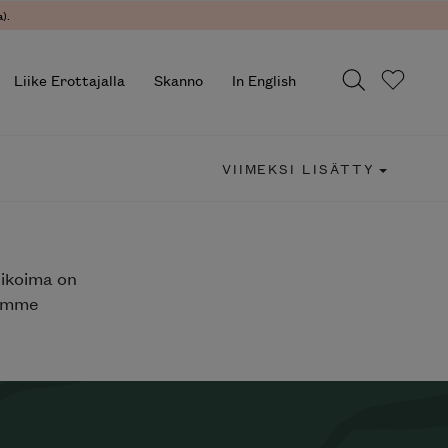
).
Liike Erottajalla
Skanno
In English
VIIMEKSI LISÄTTY
likoima on
jemme