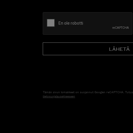
CAPTCHA
Tämän sivun lomakkeet on suojannut Googlen reCAPTCHA. Tutus
tietosuojalausekkeeseen