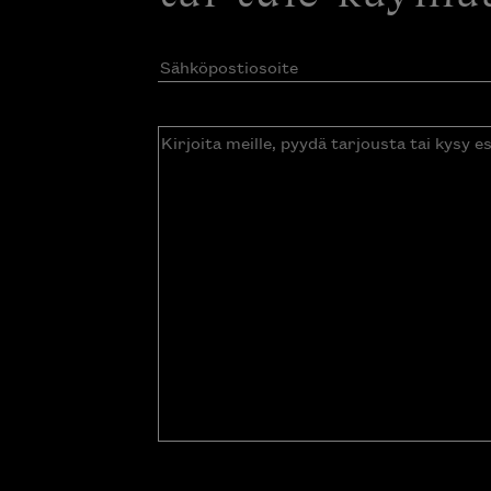
Sähköpostiosoite
(Pakollinen)
Kirjoita
meille,
pyydä
tarjousta
tai
kysy
esitettä