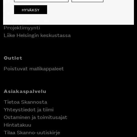
Skanno
HYVÄKSY
Tuotteet
Suunnittelupalvelu
Projektimyynti
Liike Helsingin keskustassa
Outlet
Poistuvat mallikappaleet
Asiakaspalvelu
Tietoa Skannosta
Yhteystiedot ja tiimi
Ostaminen ja toimitusajat
Hintatakuu
Tilaa Skanno-uutiskirje