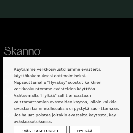
Käytämme verkkosivustollamme evästeitä
Avoinna kuluttajille ja ammattilaisille:
käyttökokemuksesi optimoimiseksi.
Erottajankatu 2, 00120 Helsinki
Napsauttamalla "Hyväksy" suostut kaikkien
ma-pe 10 — 18
verkkosivustomme evästeiden käyttöön.
Valitsemalla "Hylkää" sallit ainoastaan
la 10-17
välttämättömien evästeiden käytön, jolloin kaikkia
sivuston toiminnallisuuksia ei pystytä suorittamaan.
Jos haluat poistaa joitakin evästeitä käytöstä, käy
09 612 9440
|
sales@skanno.fi
evästeasetuksissa.
EVÄSTEASETUKSET
HYLKÄÄ