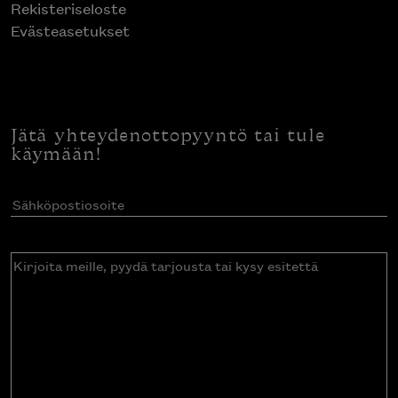
Rekisteriseloste
Evästeasetukset
Jätä yhteydenottopyyntö tai tule
käymään!
Sähköpostiosoite
(Pakollinen)
Kirjoita
meille,
pyydä
tarjousta
tai
kysy
esitettä