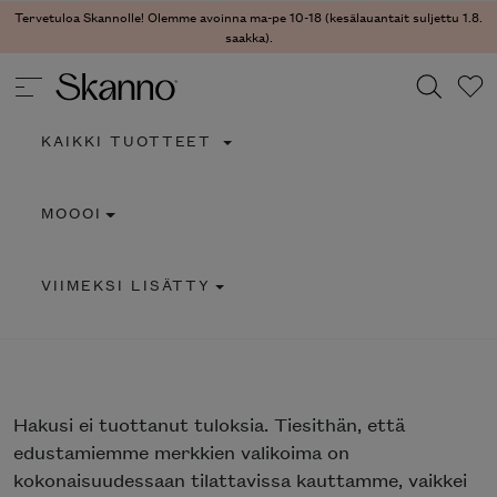
Tervetuloa Skannolle! Olemme avoinna ma-pe 10-18 (kesälauantait suljettu 1.8.
saakka).
KAIKKI TUOTTEET
Haku
MOOOI
Type 2 or more characters for results.
VIIMEKSI LISÄTTY
Hakusi
ei tuottanut tuloksia. Tiesithän, että
edustamiemme merkkien valikoima on
kokonaisuudessaan tilattavissa kauttamme, vaikkei