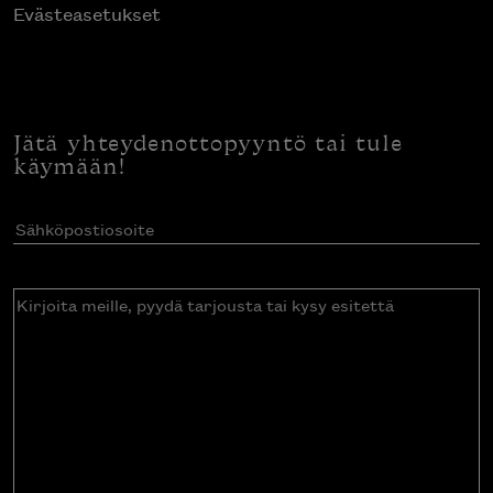
Evästeasetukset
Jätä yhteydenottopyyntö tai tule
käymään!
Sähköpostiosoite
(Pakollinen)
Kirjoita
meille,
pyydä
tarjousta
tai
kysy
esitettä