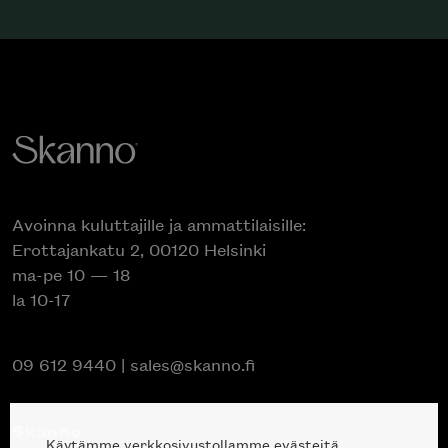
Avoinna kuluttajille ja ammattilaisille:
Erottajankatu 2, 00120 Helsinki
ma-pe 10 — 18
la 10-17
09 612 9440
|
sales@skanno.fi
Skanno
Käytämme verkkosivustollamme evästeitä