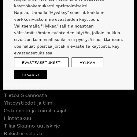
Tuotteet
käyttökokemuksesi optimoimiseksi.
Napsauttamalla "Hyväksy" suostut kaikkien
Suunnittelupalvelu
verkkosivustomme evästeiden käyttöön.
Projektimyynti
Valitsemalla "Hylkää" sallit ainoastaan
Liike Helsingin keskustassa
välttämättömien evästeiden käytön, jolloin kaikkia
sivuston toiminnallisuuksia ei pystytä suorittamaan.
Jos haluat poistaa joitakin evästeitä käytöstä, käy
Outlet
evästeasetuksissa.
Poistuvat mallikappaleet
EVÄSTEASETUKSET
HYLKÄÄ
HYVÄKSY
Asiakaspalvelu
Tietoa Skannosta
Yhteystiedot ja tiimi
Ostaminen ja toimitusajat
Hintatakuu
Tilaa Skanno-uutiskirje
Rekisteriseloste