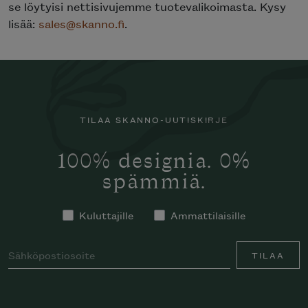
se löytyisi nettisivujemme tuotevalikoimasta. Kysy
lisää:
sales@skanno.fi
.
TILAA SKANNO-UUTISKIRJE
100% designia. 0%
spämmiä.
Kuluttajille
Ammattilaisille
TILAA