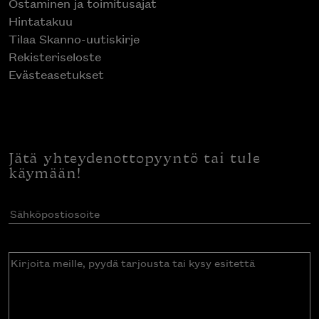
Ostaminen ja toimitusajat
Hintatakuu
Tilaa Skanno-uutiskirje
Rekisteriseloste
Evästeasetukset
Jätä yhteydenottopyyntö tai tule
käymään!
Sähköpostiosoite
(Pakollinen)
Kirjoita
meille,
pyydä
tarjousta