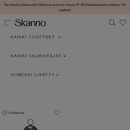
Tervetuloa Skannolle! Olemme avoinna ma-pe 10-18 (kesälauantait suljettu 1.8.
saakka).
KAIKKI TUOTTEET
Haku
KAIKKI VALMISTAJAT
Type 2 or more characters for results.
VIIMEKSI LISÄTTY
Liikkeessä