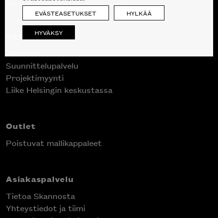
09 612 9440
|
sales@skanno.fi
EVÄSTEASETUKSET
HYLKÄÄ
HYVÄKSY
Skanno
Tuotteet
Suunnittelupalvelu
Projektimyynti
Liike Helsingin keskustassa
Outlet
Poistuvat mallikappaleet
Asiakaspalvelu
Tietoa Skannosta
Yhteystiedot ja tiimi