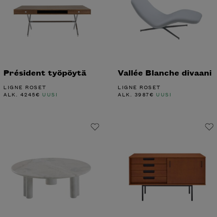
Président työpöytä
Vallée Blanche divaani
LIGNE ROSET
LIGNE ROSET
ALK.
4245
€
UUSI
ALK.
3987
€
UUSI