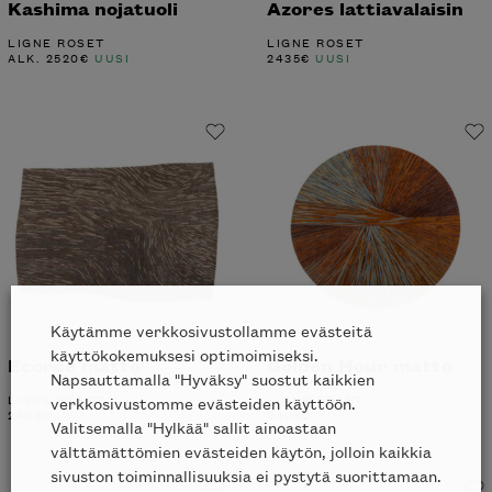
Kashima nojatuoli
Azores lattiavalaisin
LIGNE ROSET
LIGNE ROSET
ALK.
2520
€
UUSI
2435
€
UUSI
Käytämme verkkosivustollamme evästeitä
käyttökokemuksesi optimoimiseksi.
Ecorce matto
Golden Hour matto
Napsauttamalla "Hyväksy" suostut kaikkien
LIGNE ROSET
LIGNE ROSET
verkkosivustomme evästeiden käyttöön.
2408
€
UUSI
2408
€
UUSI
Valitsemalla "Hylkää" sallit ainoastaan
välttämättömien evästeiden käytön, jolloin kaikkia
sivuston toiminnallisuuksia ei pystytä suorittamaan.