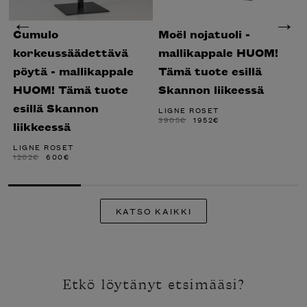
Cumulo
Moël nojatuoli -
korkeussäädettävä
mallikappale HUOM!
pöytä - mallikappale
Tämä tuote esillä
HUOM! Tämä tuote
Skannon liikeessä
esillä Skannon
LIGNE ROSET
ALKUPERÄINEN
NYKYINEN
3905
€
1952
€
liikkeessä
HINTA
HINTA
OLI:
ON:
3905€.
1952€.
LIGNE ROSET
ALKUPERÄINEN
NYKYINEN
1202
€
600
€
HINTA
HINTA
OLI:
ON:
1202€.
600€.
KATSO KAIKKI
Etkö löytänyt etsimääsi?