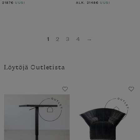
2187
€
UUSI
ALK.
2148
€
UUSI
1
2
3
4
→
Löytöjä Outletista