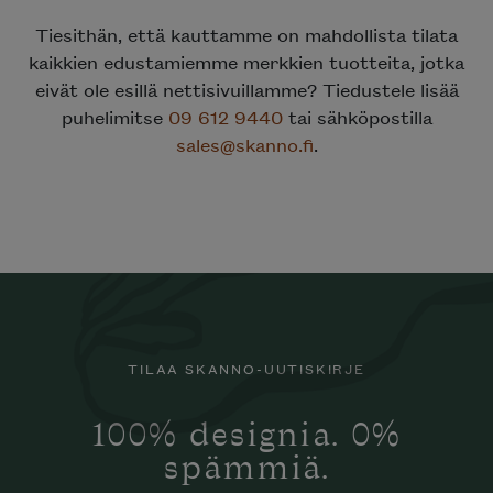
Tiesithän, että kauttamme on mahdollista tilata
kaikkien edustamiemme merkkien tuotteita, jotka
eivät ole esillä nettisivuillamme? Tiedustele lisää
puhelimitse
09 612 9440
tai sähköpostilla
sales@skanno.fi
.
TILAA SKANNO-UUTISKIRJE
100% designia. 0%
spämmiä.