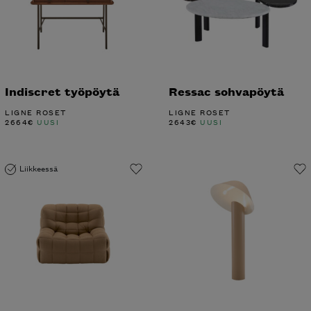
Indiscret työpöytä
Ressac sohvapöytä
LIGNE ROSET
LIGNE ROSET
2664
€
UUSI
2643
€
UUSI
Liikkeessä