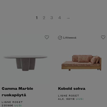
1
2
3
4
→
Liikkeessä
Camma Marble
Kobold sohva
ruokapöytä
LIGNE ROSET
ALK.
6811
€
UUSI
LIGNE ROSET
23098
€
UUSI