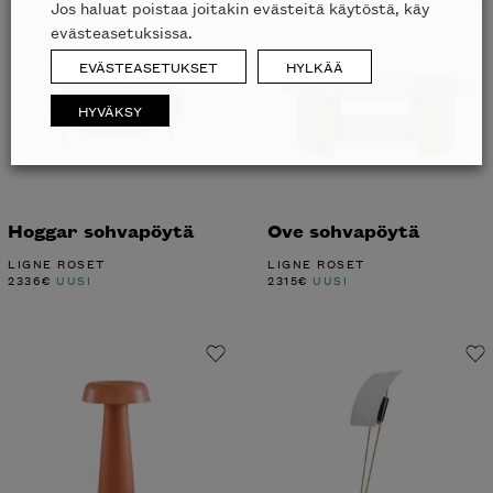
Jos haluat poistaa joitakin evästeitä käytöstä, käy
evästeasetuksissa.
EVÄSTEASETUKSET
HYLKÄÄ
HYVÄKSY
Hoggar sohvapöytä
Ove sohvapöytä
LIGNE ROSET
LIGNE ROSET
2336
€
UUSI
2315
€
UUSI