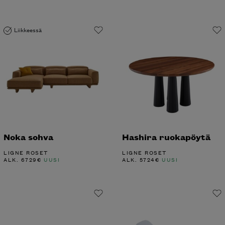
Liikkeessä
Noka sohva
Hashira ruokapöytä
LIGNE ROSET
LIGNE ROSET
ALK.
6729
€
UUSI
ALK.
5724
€
UUSI