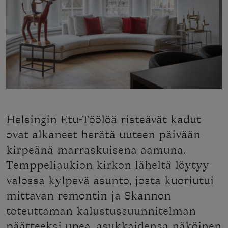
Helsingin Etu-Töölöä risteävät kadut
ovat alkaneet herätä uuteen päivään
kirpeänä marraskuisena aamuna.
Temppeliaukion kirkon läheltä löytyy
valossa kylpevä asunto, josta kuoriutui
mittavan remontin ja Skannon
toteuttaman kalustussuunnitelman
päätteeksi upea, asukkaidensa näköinen