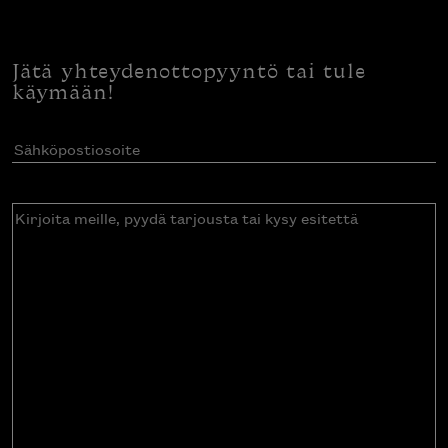
Jätä yhteydenottopyyntö tai tule
käymään!
Sähköpostiosoite
(Pakollinen)
Kirjoita
meille,
pyydä
tarjousta
tai
kysy
esitettä