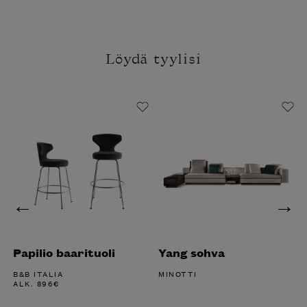
Löydä tyylisi
Papilio baarituoli
Yang sohva
B&B ITALIA
MINOTTI
ALK.
896
€