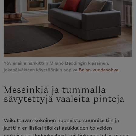
Yövieraille hankittiin Milano Beddingin klassinen,
jokapäiväiseen käyttöönkin sopiva
Brian-vuodesohva
.
Messinkiä ja tummalla
sävytettyjä vaaleita pintoja
Vaikuttavan kokoinen huoneisto suunniteltiin ja
jaettiin erillisiksi tiloiksi asukkaiden toiveiden
mukaisesti. Uudenkarheat keittiökaapistot ja niiden