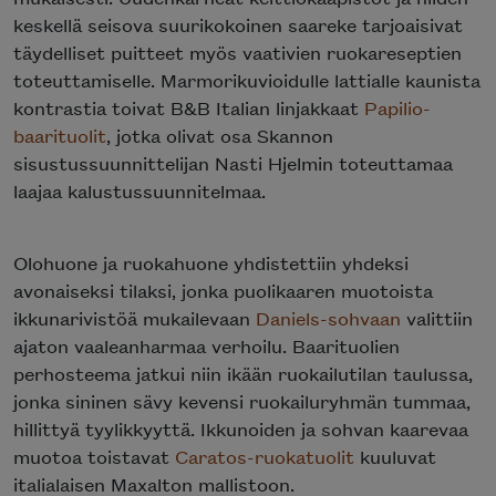
keskellä seisova suurikokoinen saareke tarjoaisivat
täydelliset puitteet myös vaativien ruokareseptien
toteuttamiselle. Marmorikuvioidulle lattialle kaunista
kontrastia toivat B&B Italian linjakkaat
Papilio-
baarituolit
, jotka olivat osa Skannon
sisustussuunnittelijan Nasti Hjelmin toteuttamaa
laajaa kalustussuunnitelmaa.
Olohuone ja ruokahuone yhdistettiin yhdeksi
avonaiseksi tilaksi, jonka puolikaaren muotoista
ikkunarivistöä mukailevaan
Daniels-sohvaan
valittiin
ajaton vaaleanharmaa verhoilu. Baarituolien
perhosteema jatkui niin ikään ruokailutilan taulussa,
jonka sininen sävy kevensi ruokailuryhmän tummaa,
hillittyä tyylikkyyttä. Ikkunoiden ja sohvan kaarevaa
muotoa toistavat
Caratos-ruokatuolit
kuuluvat
italialaisen Maxalton mallistoon.