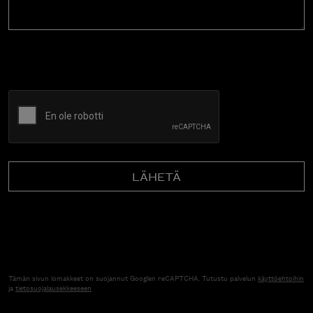
CAPTCHA
Tämän sivun lomakkeet on suojannut Googlen reCAPTCHA. Tutustu palvelun
käyttöehtoihin
ja
tietosuojalausekkeeseen