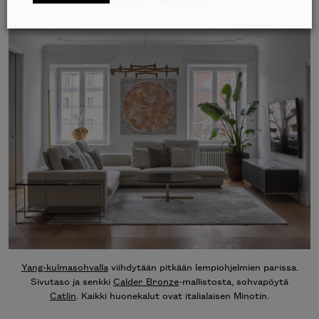
Yang-kulmasohvalla
viihdytään pitkään lempiohjelmien parissa.
Sivutaso ja senkki
Calder Bronze
-mallistosta, sohvapöytä
Catlin
. Kaikki huonekalut ovat italialaisen Minotin.