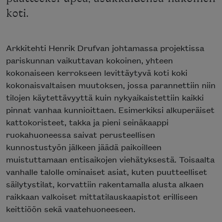
koti.
Arkkitehti Henrik Drufvan johtamassa projektissa
pariskunnan vaikuttavan kokoinen, yhteen
kokonaiseen kerrokseen levittäytyvä koti koki
kokonaisvaltaisen muutoksen, jossa parannettiin niin
tilojen käytettävyyttä kuin nykyaikaistettiin kaikki
pinnat vanhaa kunnioittaen. Esimerkiksi alkuperäiset
kattokoristeet, takka ja pieni seinäkaappi
ruokahuoneessa saivat perusteellisen
kunnostustyön jälkeen jäädä paikoilleen
muistuttamaan entisaikojen viehätyksestä. Toisaalta
vanhalle talolle ominaiset asiat, kuten puutteelliset
säilytystilat, korvattiin rakentamalla alusta alkaen
raikkaan valkoiset mittatilauskaapistot erilliseen
keittiöön sekä vaatehuoneeseen.