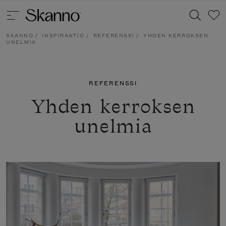
SKANNO
/
INSPIRAATIO
/
REFERENSSI
/
YHDEN KERROKSEN
UNELMIA
Haku
REFERENSSI
Type 2 or more characters for results.
Yhden kerroksen
unelmia