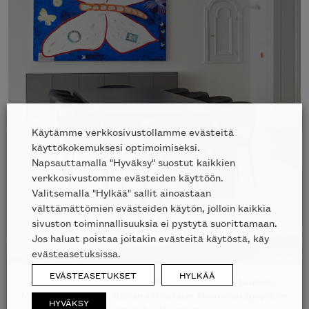
Käytämme verkkosivustollamme evästeitä
käyttökokemuksesi optimoimiseksi.
Napsauttamalla "Hyväksy" suostut kaikkien
verkkosivustomme evästeiden käyttöön.
Valitsemalla "Hylkää" sallit ainoastaan
välttämättömien evästeiden käytön, jolloin kaikkia
sivuston toiminnallisuuksia ei pystytä suorittamaan.
Jos haluat poistaa joitakin evästeitä käytöstä, käy
evästeasetuksissa.
EVÄSTEASETUKSET
HYLKÄÄ
Ruokailutilan nahkalla verhoillut
Caratos-tuolit
kuuluvat
Maxalton mallistoon. Saman valmistajan Alceo-ruokapöytä on
HYVÄKSY
poistunut valikoimasta.