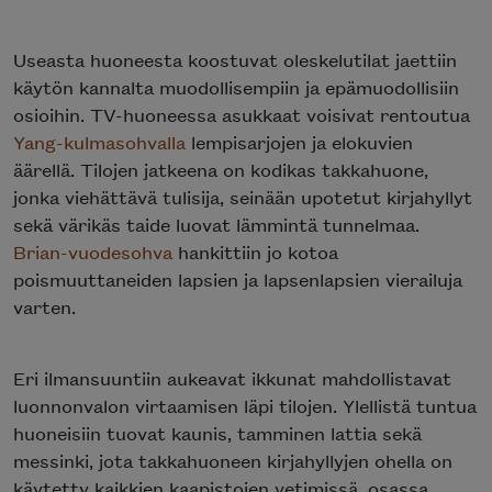
Useasta huoneesta koostuvat oleskelutilat jaettiin
käytön kannalta muodollisempiin ja epämuodollisiin
osioihin. TV-huoneessa asukkaat voisivat rentoutua
Yang-kulmasohvalla
lempisarjojen ja elokuvien
äärellä. Tilojen jatkeena on kodikas takkahuone,
jonka viehättävä tulisija, seinään upotetut kirjahyllyt
sekä värikäs taide luovat lämmintä tunnelmaa.
Brian-vuodesohva
hankittiin jo kotoa
poismuuttaneiden lapsien ja lapsenlapsien vierailuja
varten.
Eri ilmansuuntiin aukeavat ikkunat mahdollistavat
luonnonvalon virtaamisen läpi tilojen. Ylellistä tuntua
huoneisiin tuovat kaunis, tamminen lattia sekä
messinki, jota takkahuoneen kirjahyllyjen ohella on
käytetty kaikkien kaapistojen vetimissä, osassa