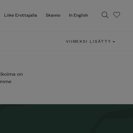
Liike Erottajalla
Skanno
In English
VIIMEKSI LISÄTTY
likoima on
jemme