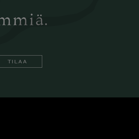
ämmiä.
TILAA