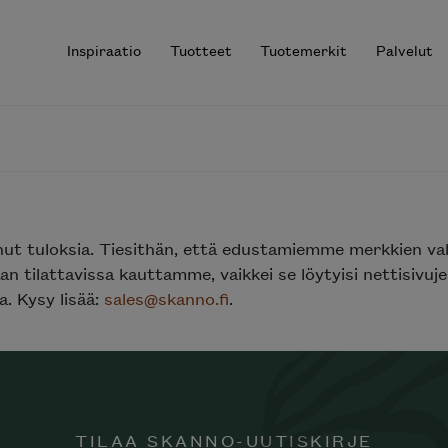
Inspiraatio
Tuotteet
Tuotemerkit
Palvelut
r results.
nut tuloksia. Tiesithän, että edustamiemme merkkien va
n tilattavissa kauttamme, vaikkei se löytyisi nettisivu
. Kysy lisää:
sales@skanno.fi
.
TILAA SKANNO-UUTISKIRJE