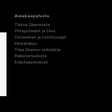
Asiakaspalvelu
Tietoa Skannosta
Yhteystiedot ja tiimi
Ostaminen ja toimitusajat
Hintatakuu
Tilaa Skanno-uutiskirje
Rekisteriseloste
Evästeasetukset