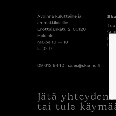
Avoinna kuluttajille ja
Sk
ammattilaisille:
Tuo
Erottajankatu 2, 00120
Suun
Helsinki
Proj
ma-pe 10 — 18
Liik
la 10-17
09 612 9440
|
sales@skanno.fi
Jätä yhteyden
tai tule käymä