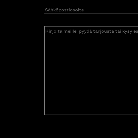
Sähköpostiosoite
(Pakollinen)
Kirjoita
meille,
pyydä
tarjousta
tai
kysy
esitettä