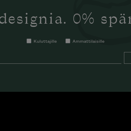
designia. 0% sp
Kuluttajille
Ammattilaisille