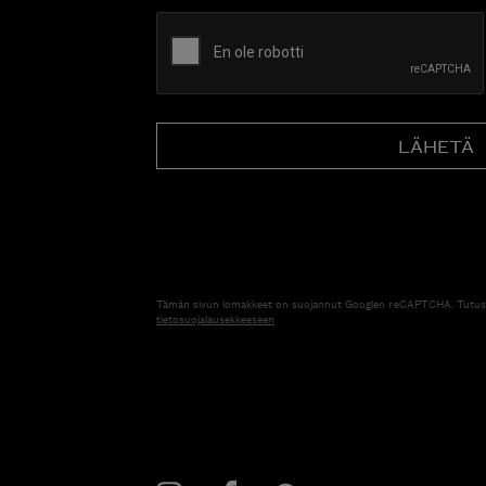
CAPTCHA
Tämän sivun lomakkeet on suojannut Googlen reCAPTCHA. Tutus
tietosuojalausekkeeseen