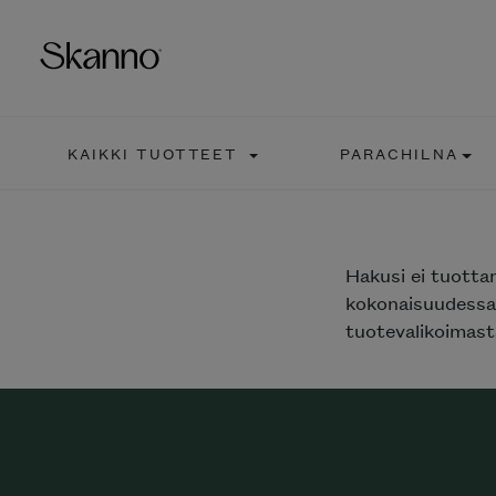
KAIKKI TUOTTEET
PARACHILNA
Haku
Type 2 or more characters fo
Hakusi
ei tuotta
kokonaisuudessaa
tuotevalikoimasta