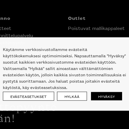
anno
Outlet
tteet
Poistuvat mallikappaleet
nittelupalvelu
ektimyynti
Käytämme verkkosivustollamme evästeitä
e Helsingin keskustassa
käyttökokemuksesi optimoimiseksi. Napsauttamalla "Hyväksy"
suostut kaikkien verkkosivustomme evästeiden käyttöön.
Valitsemalla "Hylkää" sallit ainoastaan välttämättömien
evästeiden käytön, jolloin kaikkia sivuston toiminnallisuuksia ei
pystytä suorittamaan. Jos haluat poistaa joitakin evästeitä
käytöstä, käy evästeasetuksissa.
EVÄSTEASETUKSET
HYLKÄÄ
HYVÄKSY
ottopyyntö
än!