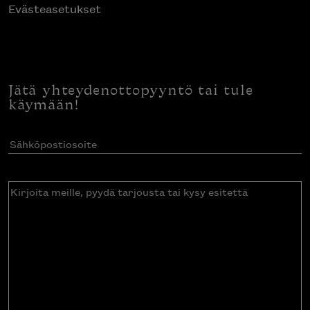
Evästeasetukset
Jätä yhteydenottopyyntö tai tule
käymään!
Sähköpostiosoite
(Pakollinen)
Kirjoita
meille,
pyydä
tarjousta
tai
kysy
esitettä