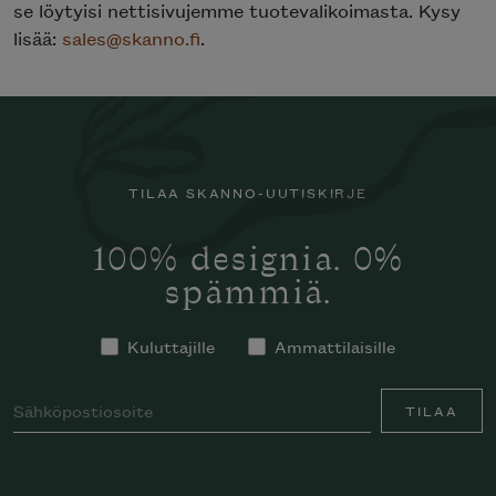
se löytyisi nettisivujemme tuotevalikoimasta. Kysy
lisää:
sales@skanno.fi
.
TILAA SKANNO-UUTISKIRJE
100% designia. 0%
spämmiä.
Kuluttajille
Ammattilaisille
TILAA