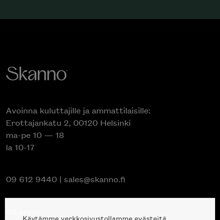
Avoinna kuluttajille ja ammattilaisille:
Erottajankatu 2, 00120 Helsinki
ma-pe 10 — 18
la 10-17
09 612 9440
|
sales@skanno.fi
Skanno
Käytämme verkkosivustollamme evästeitä