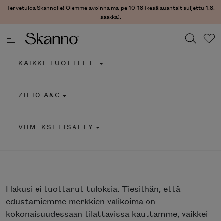
Tervetuloa Skannolle! Olemme avoinna ma-pe 10-18 (kesälauantait suljettu 1.8.
saakka).
KAIKKI TUOTTEET
Haku
ZILIO A&C
Type 2 or more characters for results.
VIIMEKSI LISÄTTY
Hakusi
ei tuottanut tuloksia. Tiesithän, että
edustamiemme merkkien valikoima on
kokonaisuudessaan tilattavissa kauttamme, vaikkei