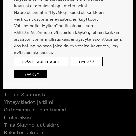
Tuotteet
käyttökokemuksesi optimoimiseksi.
Napsauttamalla "Hyväksy" suostut kaikkien
Suunnittelupalvelu
verkkosivustomme evästeiden käyttöön.
Projektimyynti
Valitsemalla "Hylkää" sallit ainoastaan
Liike Helsingin keskustassa
välttämättömien evästeiden käytön, jolloin kaikkia
sivuston toiminnallisuuksia ei pystytä suorittamaan.
Jos haluat poistaa joitakin evästeitä käytöstä, käy
Outlet
evästeasetuksissa.
Poistuvat mallikappaleet
EVÄSTEASETUKSET
HYLKÄÄ
HYVÄKSY
Asiakaspalvelu
Tietoa Skannosta
Yhteystiedot ja tiimi
Ostaminen ja toimitusajat
Hintatakuu
Tilaa Skanno-uutiskirje
Rekisteriseloste