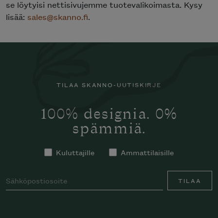
se löytyisi nettisivujemme tuotevalikoimasta. Kysy
lisää:
sales@skanno.fi
.
TILAA SKANNO-UUTISKIRJE
100% designia. 0%
spämmiä.
Kuluttajille
Ammattilaisille
TILAA