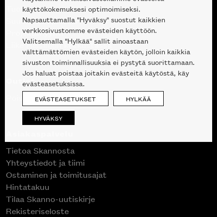
Tuotteet
käyttökokemuksesi optimoimiseksi.
Napsauttamalla "Hyväksy" suostut kaikkien
Suunnittelupalvelu
verkkosivustomme evästeiden käyttöön.
Projektimyynti
Valitsemalla "Hylkää" sallit ainoastaan
Liike Helsingin keskustassa
välttämättömien evästeiden käytön, jolloin kaikkia
sivuston toiminnallisuuksia ei pystytä suorittamaan.
Jos haluat poistaa joitakin evästeitä käytöstä, käy
Outlet
evästeasetuksissa.
Poistuvat mallikappaleet
EVÄSTEASETUKSET
HYLKÄÄ
HYVÄKSY
Asiakaspalvelu
Tietoa Skannosta
Yhteystiedot ja tiimi
Ostaminen ja toimitusajat
Hintatakuu
Tilaa Skanno-uutiskirje
Rekisteriseloste