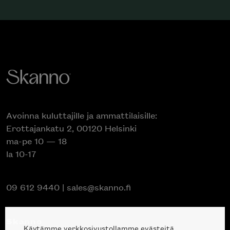
Avoinna kuluttajille ja ammattilaisille:
Erottajankatu 2, 00120 Helsinki
ma-pe 10 — 18
la 10-17
09 612 9440
|
sales@skanno.fi
Skanno
Käytämme verkkosivustollamme evästeitä