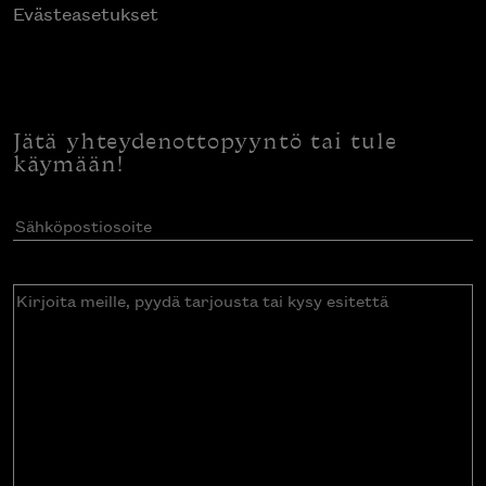
Evästeasetukset
Jätä yhteydenottopyyntö tai tule
käymään!
Sähköpostiosoite
(Pakollinen)
Kirjoita
meille,
pyydä
tarjousta
tai
kysy
esitettä