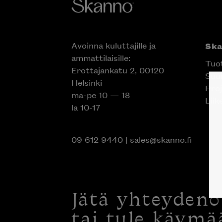
Avoinna kuluttajille ja
Sk
ammattilaisille:
Tuo
Erottajankatu 2, 00120
Suun
Helsinki
Proj
ma-pe 10 — 18
Liik
la 10-17
09 612 9440
|
sales@skanno.fi
Jätä yhteyden
tai tule käymä