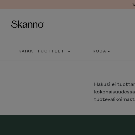
T
Haku
KAIKKI TUOTTEET
RODA
Type 2 or more characters fo
Hakusi
ei tuotta
kokonaisuudessaa
tuotevalikoimasta