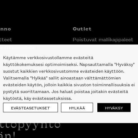
anno
Outlet
tteet
Poistuvat mallikappaleet
nittelupalvelu
ektimyynti
Käytämme verkkosivustollamme evästeitä
e Helsingin keskustassa
käyttökokemuksesi optimoimiseksi. Napsauttamalla "Hyväksy"
suostut kaikkien verkkosivustomme evästeiden käyttöön.
Valitsemalla "Hylkää" sallit ainoastaan välttämättömien
evästeiden käytön, jolloin kaikkia sivuston toiminnallisuuksia ei
pystytä suorittamaan. Jos haluat poistaa joitakin evästeitä
käytöstä, käy evästeasetuksissa.
EVÄSTEASETUKSET
HYLKÄÄ
HYVÄKSY
ottopyyntö
än!