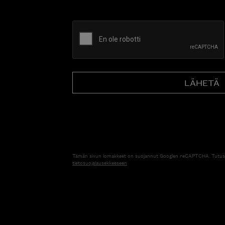
CAPTCHA
Tämän sivun lomakkeet on suojannut Googlen reCAPTCHA. Tutus
tietosuojalausekkeeseen