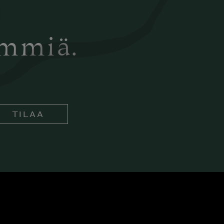
ämmiä.
TILAA