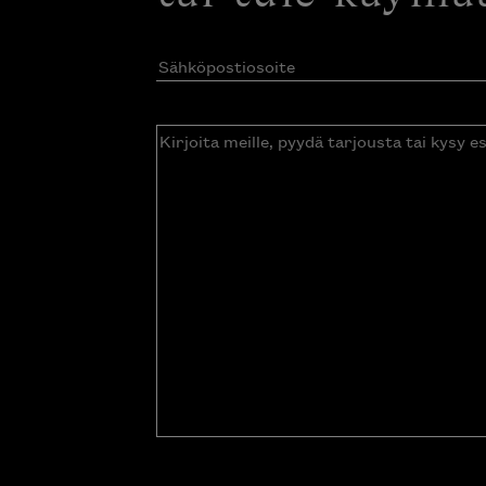
Sähköpostiosoite
(Pakollinen)
Kirjoita
meille,
pyydä
tarjousta
tai
kysy
esitettä