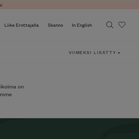
).
Liike Erottajalla
Skanno
In English
VIIMEKSI LISÄTTY
likoima on
jemme