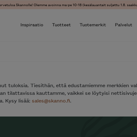
ervetuloa Skannolle! Olemme avoinna ma-pe 10-18 (kesälauantait suljettu 1.8. saakka
Inspiraatio
Tuotteet
Tuotemerkit
Palvelut
r results.
nut tuloksia. Tiesithän, että edustamiemme merkkien va
n tilattavissa kauttamme, vaikkei se löytyisi nettisivu
. Kysy lisää:
sales@skanno.fi
.