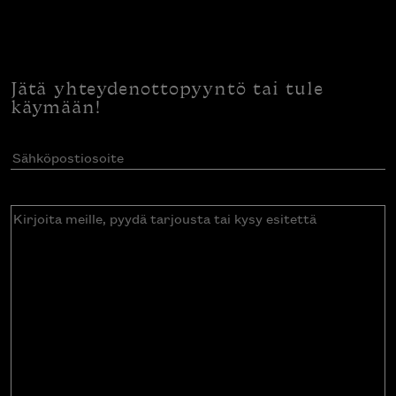
Jätä yhteydenottopyyntö tai tule
käymään!
Sähköpostiosoite
(Pakollinen)
Kirjoita
meille,
pyydä
tarjousta
tai
kysy
esitettä