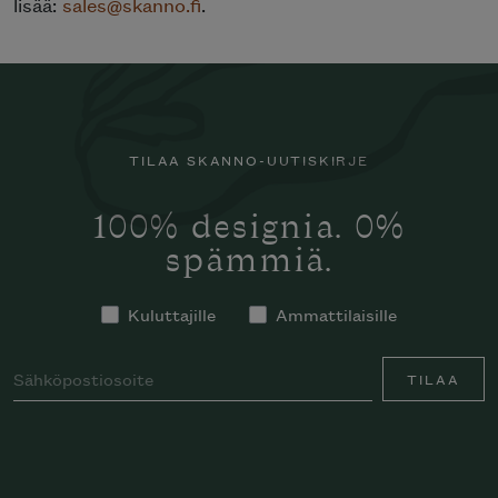
lisää:
sales@skanno.fi
.
TILAA SKANNO-UUTISKIRJE
100% designia. 0%
spämmiä.
Kuluttajille
Ammattilaisille
TILAA