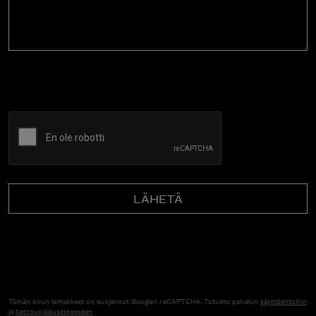
CAPTCHA
Tämän sivun lomakkeet on suojannut Googlen reCAPTCHA. Tutustu palvelun
käyttöehtoihin
ja
tietosuojalausekkeeseen