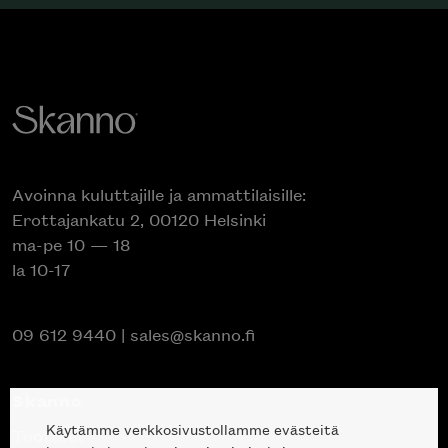
Avoinna kuluttajille ja ammattilaisille:
Erottajankatu 2, 00120 Helsinki
ma-pe 10 — 18
la 10-17
09 612 9440
|
sales@skanno.fi
Skanno
Käytämme verkkosivustollamme evästeitä
Tuotteet