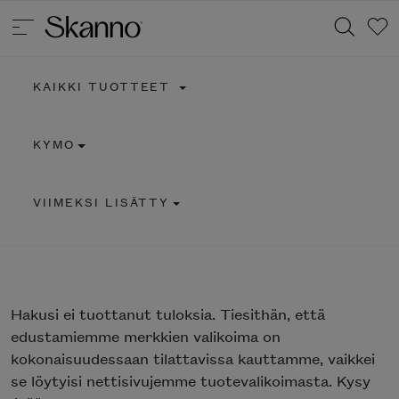
KAIKKI TUOTTEET
Haku
KYMO
Type 2 or more characters for results.
VIIMEKSI LISÄTTY
Hakusi
ei tuottanut tuloksia. Tiesithän, että
edustamiemme merkkien valikoima on
kokonaisuudessaan tilattavissa kauttamme, vaikkei
se löytyisi nettisivujemme tuotevalikoimasta. Kysy