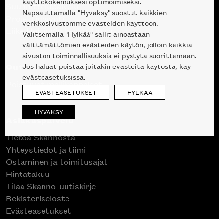
käyttökokemuksesi optimoimiseksi.
Suunnittelupalvelu
Napsauttamalla "Hyväksy" suostut kaikkien
Projektimyynti
verkkosivustomme evästeiden käyttöön.
Liike Helsingin keskustassa
Valitsemalla "Hylkää" sallit ainoastaan
välttämättömien evästeiden käytön, jolloin kaikkia
sivuston toiminnallisuuksia ei pystytä suorittamaan.
Outlet
Jos haluat poistaa joitakin evästeitä käytöstä, käy
evästeasetuksissa.
Poistuvat mallikappaleet
EVÄSTEASETUKSET
HYLKÄÄ
HYVÄKSY
Asiakaspalvelu
Tietoa Skannosta
Yhteystiedot ja tiimi
Ostaminen ja toimitusajat
Hintatakuu
Tilaa Skanno-uutiskirje
Rekisteriseloste
Evästeasetukset