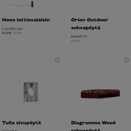
Hono lattiavalaisin
Orion Outdoor
sohvapöytä
LUCEPLAN
932
€
UUSI
MINOTTI
UUSI
Tulla sivupöytä
Diagramma Wood
sohvapöytä
MINOTTI
UUSI
MINOTTI
UUSI