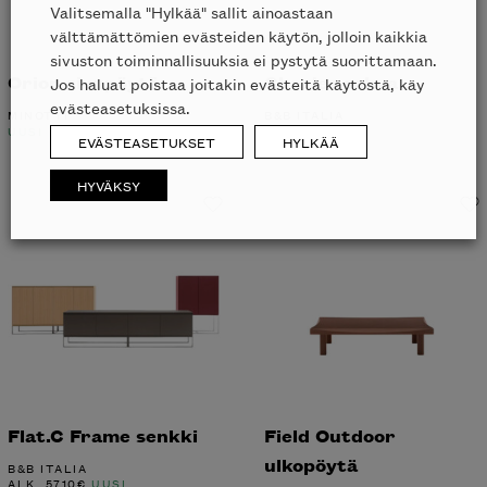
Orion sivupöytä
Charles sohva
Valitsemalla "Hylkää" sallit ainoastaan
MINOTTI
B&B ITALIA
välttämättömien evästeiden käytön, jolloin kaikkia
UUSI
UUSI
sivuston toiminnallisuuksia ei pystytä suorittamaan.
Jos haluat poistaa joitakin evästeitä käytöstä, käy
evästeasetuksissa.
EVÄSTEASETUKSET
HYLKÄÄ
HYVÄKSY
Inspiroidu italialaisen merkin laadukkaasta
huonekalumallistosta.
Flat.C Frame senkki
Field Outdoor
ulkopöytä
B&B ITALIA
ALK.
5710
€
UUSI
B&B ITALIA
UUSI