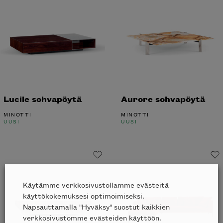
Lucile sohvapöytä
Aurore sohvapöytä
MINOTTI
MINOTTI
UUSI
UUSI
Haluatko tilata Minotti’n katalogin
kotiisi?
Käytämme verkkosivustollamme evästeitä
käyttökokemuksesi optimoimiseksi.
Napsauttamalla "Hyväksy" suostut kaikkien
verkkosivustomme evästeiden käyttöön.