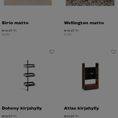
Sirio matto
Wellington matto
MINOTTI
MINOTTI
UUSI
UUSI
Doheny kirjahylly
Atlas kirjahylly
MINOTTI
MINOTTI
UUSI
UUSI