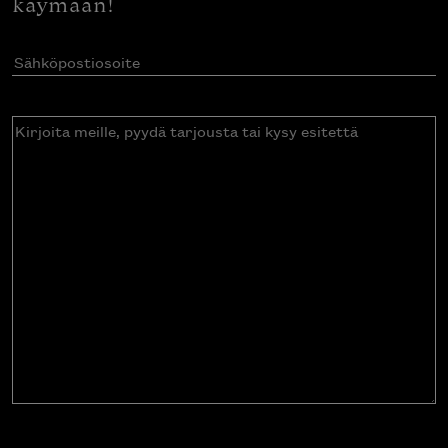
käymään!
Sähköpostiosoite
(Pakollinen)
Kirjoita
meille,
pyydä
tarjousta
tai
kysy
esitettä