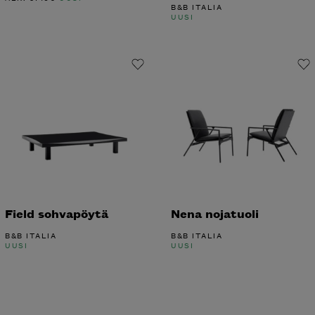
Field sohvapöytä
Nena nojatuoli
B&B ITALIA
B&B ITALIA
UUSI
UUSI
1
2
3
4
…
83
84
85
→