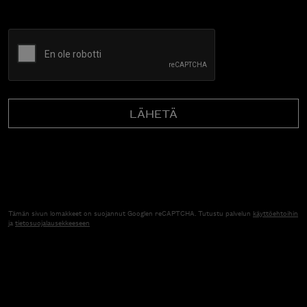
CAPTCHA
Tämän sivun lomakkeet on suojannut Googlen reCAPTCHA. Tutustu palvelun
käyttöehtoihin
ja
tietosuojalausekkeeseen