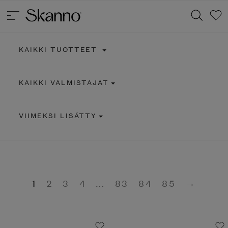
KAIKKI TUOTTEET
Haku
KAIKKI VALMISTAJAT
Type 2 or more characters for results.
VIIMEKSI LISÄTTY
1
2
3
4
…
83
84
85
→