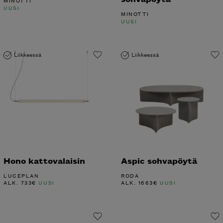
Liikkeessä
Liikkeessä
Hono kattovalaisin
Aspic sohvapöytä
LUCEPLAN
RODA
ALK.
733
€
UUSI
ALK.
1663
€
UUSI