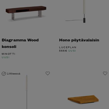
Diagramma Wood
Hono pöytävalaisin
konsoli
LUCEPLAN
566
€
UUSI
MINOTTI
UUSI
Liikkeessä