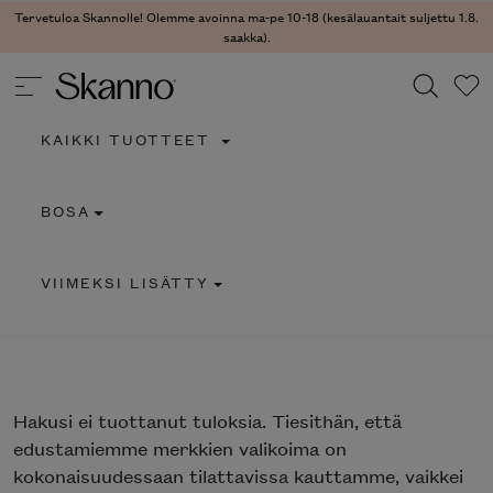
Tervetuloa Skannolle! Olemme avoinna ma-pe 10-18 (kesälauantait suljettu 1.8.
saakka).
KAIKKI TUOTTEET
Haku
BOSA
Type 2 or more characters for results.
VIIMEKSI LISÄTTY
Hakusi
ei tuottanut tuloksia. Tiesithän, että
edustamiemme merkkien valikoima on
kokonaisuudessaan tilattavissa kauttamme, vaikkei