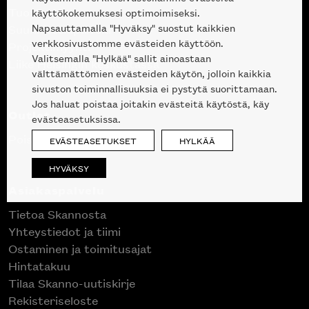
Tuotteet
käyttökokemuksesi optimoimiseksi.
Napsauttamalla "Hyväksy" suostut kaikkien
Suunnittelupalvelu
verkkosivustomme evästeiden käyttöön.
Projektimyynti
Valitsemalla "Hylkää" sallit ainoastaan
Liike Helsingin keskustassa
välttämättömien evästeiden käytön, jolloin kaikkia
sivuston toiminnallisuuksia ei pystytä suorittamaan.
Jos haluat poistaa joitakin evästeitä käytöstä, käy
Outlet
evästeasetuksissa.
Poistuvat mallikappaleet
EVÄSTEASETUKSET
HYLKÄÄ
HYVÄKSY
Asiakaspalvelu
Tietoa Skannosta
Yhteystiedot ja tiimi
Ostaminen ja toimitusajat
Hintatakuu
Tilaa Skanno-uutiskirje
Rekisteriseloste