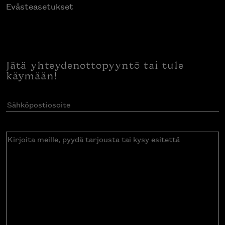
Evästeasetukset
Jätä yhteydenottopyyntö tai tule
käymään!
Sähköpostiosoite
(Pakollinen)
Kirjoita
meille,
pyydä
tarjousta
tai
kysy
esitettä