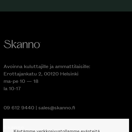
Avoinna kuluttajille ja ammattilaisille:
Erottajankatu 2, 00120 Helsinki
ma-pe 10 — 18
la 10-17
09 612 9440
|
sales@skanno.fi
Skanno
Käytämme verkkosivustollamme evästeitä