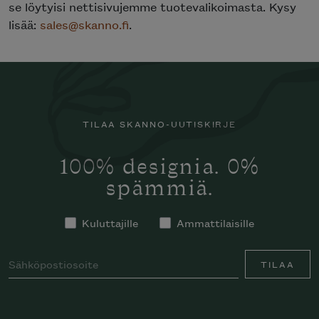
se löytyisi nettisivujemme tuotevalikoimasta. Kysy
lisää:
sales@skanno.fi
.
TILAA SKANNO-UUTISKIRJE
100% designia. 0%
spämmiä.
Kuluttajille
Ammattilaisille
TILAA