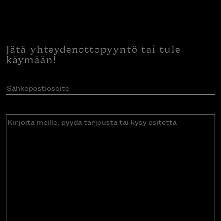
Jätä yhteydenottopyyntö tai tule
käymään!
Sähköpostiosoite
(Pakollinen)
Kirjoita
meille,
pyydä
tarjousta
tai
kysy
esitettä