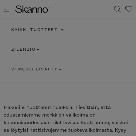
KAIKKI TUOTTEET
Haku
ZILENZIO
Type 2 or more characters for results.
VIIMEKSI LISÄTTY
Hakusi
ei tuottanut tuloksia. Tiesithän, että
edustamiemme merkkien valikoima on
kokonaisuudessaan tilattavissa kauttamme, vaikkei
se löytyisi nettisivujemme tuotevalikoimasta. Kysy