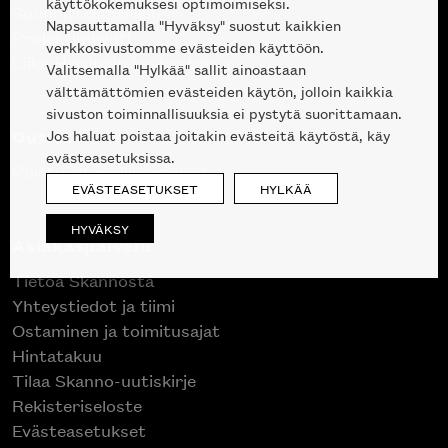
käyttökokemuksesi optimoimiseksi.
Suunnittelupalvelu
Napsauttamalla "Hyväksy" suostut kaikkien
Projektimyynti
verkkosivustomme evästeiden käyttöön.
Liike Helsingin keskustassa
Valitsemalla "Hylkää" sallit ainoastaan
välttämättömien evästeiden käytön, jolloin kaikkia
sivuston toiminnallisuuksia ei pystytä suorittamaan.
Outlet
Jos haluat poistaa joitakin evästeitä käytöstä, käy
evästeasetuksissa.
Poistuvat mallikappaleet
EVÄSTEASETUKSET
HYLKÄÄ
HYVÄKSY
Asiakaspalvelu
Tietoa Skannosta
Yhteystiedot ja tiimi
Ostaminen ja toimitusajat
Hintatakuu
Tilaa Skanno-uutiskirje
Rekisteriseloste
Evästeasetukset