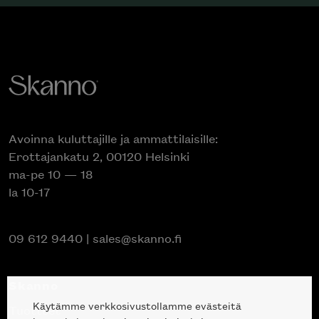
Avoinna kuluttajille ja ammattilaisille:
Erottajankatu 2, 00120 Helsinki
ma-pe 10 — 18
la 10-17
09 612 9440
|
sales@skanno.fi
Skanno
Käytämme verkkosivustollamme evästeitä
Tuotteet