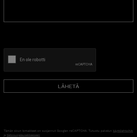
CAPTCHA
Tämän sivun lomakkeet on suojannut Googlen reCAPTCHA. Tutustu palvelun
käyttöehtoihin
ja
tietosuojalausekkeeseen