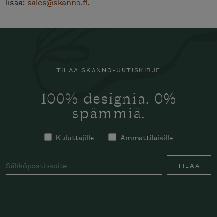
lisää:
sales@skanno.fi
.
TILAA SKANNO-UUTISKIRJE
100% designia. 0%
spämmiä.
Kuluttajille
Ammattilaisille
TILAA