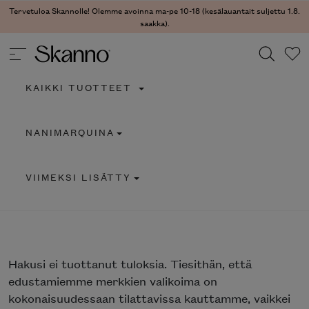
Tervetuloa Skannolle! Olemme avoinna ma-pe 10-18 (kesälauantait suljettu 1.8.
saakka).
KAIKKI TUOTTEET
Haku
NANIMARQUINA
Type 2 or more characters for results.
VIIMEKSI LISÄTTY
Hakusi
ei tuottanut tuloksia. Tiesithän, että
edustamiemme merkkien valikoima on
kokonaisuudessaan tilattavissa kauttamme, vaikkei