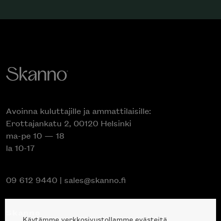
Avoinna kuluttajille ja ammattilaisille:
Erottajankatu 2, 00120 Helsinki
ma-pe 10 — 18
la 10-17
09 612 9440
|
sales@skanno.fi
Skanno
Käytämme verkkosivustollamme evästeitä