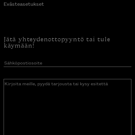
Evästeasetukset
Jätä yhteydenottopyyntö tai tule
käymään!
Sähköpostiosoite
(Pakollinen)
Kirjoita
meille,
pyydä
tarjousta
tai
kysy
esitettä