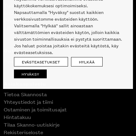
Tuotteet
käyttökokemuksesi optimoimiseksi.
Napsauttamalla "Hyväksy" suostut kaikkien
Suunnittelupalvelu
verkkosivustomme evästeiden käyttöön.
Projektimyynti
Valitsemalla "Hylkää" sallit ainoastaan
Liike Helsingin keskustassa
välttämättömien evästeiden käytön, jolloin kaikkia
sivuston toiminnallisuuksia ei pystytä suorittamaan.
Jos haluat poistaa joitakin evästeitä käytöstä, käy
Outlet
evästeasetuksissa.
Poistuvat mallikappaleet
EVÄSTEASETUKSET
HYLKÄÄ
HYVÄKSY
Asiakaspalvelu
Tietoa Skannosta
Yhteystiedot ja tiimi
Ostaminen ja toimitusajat
Hintatakuu
Tilaa Skanno-uutiskirje
Rekisteriseloste