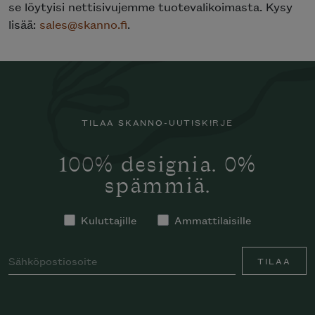
se löytyisi nettisivujemme tuotevalikoimasta. Kysy
lisää:
sales@skanno.fi
.
TILAA SKANNO-UUTISKIRJE
100% designia. 0%
spämmiä.
Kuluttajille
Ammattilaisille
TILAA