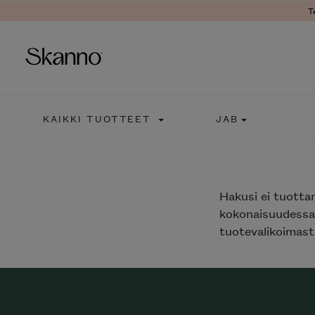
T
Haku
KAIKKI TUOTTEET
JAB
Type 2 or more characters fo
Hakusi
ei tuotta
kokonaisuudessaa
tuotevalikoimasta