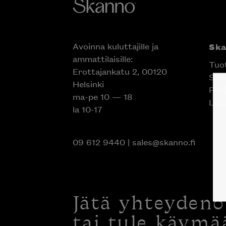
Avoinna kuluttajille ja
Sk
ammattilaisille:
Tuo
Erottajankatu 2, 00120
Suun
Helsinki
Proj
ma-pe 10 — 18
Liik
la 10-17
09 612 9440
|
sales@skanno.fi
Jätä yhteyden
tai tule käymä