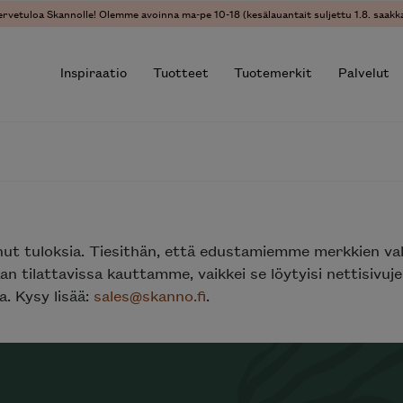
ervetuloa Skannolle! Olemme avoinna ma-pe 10-18 (kesälauantait suljettu 1.8. saakka
Inspiraatio
Tuotteet
Tuotemerkit
Palvelut
r results.
nut tuloksia. Tiesithän, että edustamiemme merkkien va
n tilattavissa kauttamme, vaikkei se löytyisi nettisivu
. Kysy lisää:
sales@skanno.fi
.