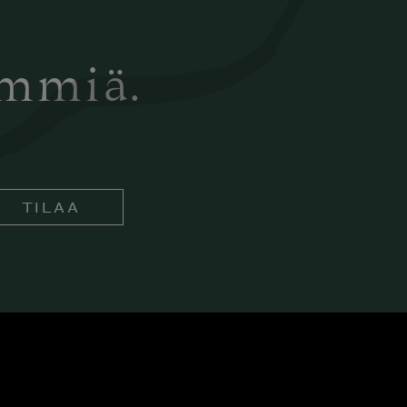
ämmiä.
TILAA