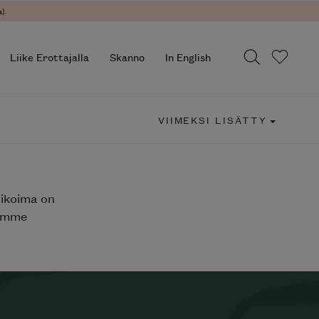
).
Liike Erottajalla
Skanno
In English
VIIMEKSI LISÄTTY
likoima on
jemme