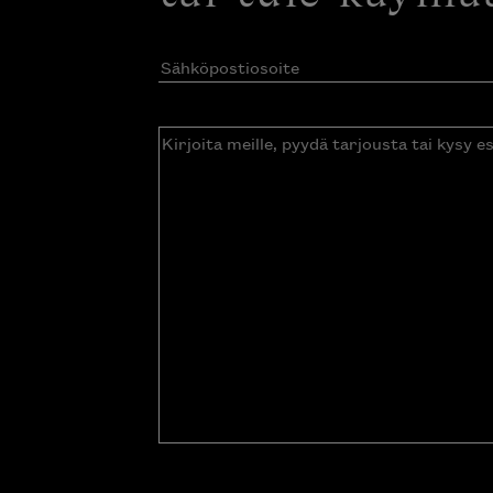
Sähköpostiosoite
(Pakollinen)
Kirjoita
meille,
pyydä
tarjousta
tai
kysy
esitettä