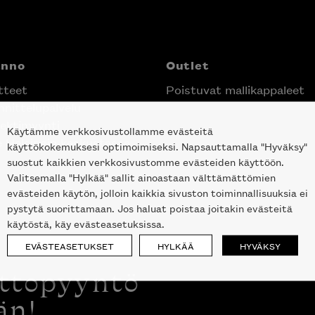
anno
Outlet
tteet
Poistuvat mallikappaleet
nittelupalvelu
ektimyynti
Käytämme verkkosivustollamme evästeitä
e Helsingin keskustassa
käyttökokemuksesi optimoimiseksi. Napsauttamalla "Hyväksy"
suostut kaikkien verkkosivustomme evästeiden käyttöön.
Valitsemalla "Hylkää" sallit ainoastaan välttämättömien
evästeiden käytön, jolloin kaikkia sivuston toiminnallisuuksia ei
pystytä suorittamaan. Jos haluat poistaa joitakin evästeitä
käytöstä, käy evästeasetuksissa.
EVÄSTEASETUKSET
HYLKÄÄ
HYVÄKSY
ottopyyntö
än!