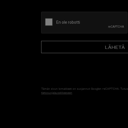
CAPTCHA
Tämän sivun lomakkeet on suojannut Googlen reCAPTCHA. Tutus
tietosuojalausekkeeseen