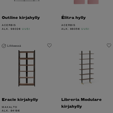
Outline kirjahylly
Élitra hylly
ACERBIS
ACERBIS
ALK.
9802
€
UUSI
ALK.
8805
€
UUSI
Liikkeessä
Eracle kirjahylly
Libreria Modulare
kirjahylly
MAXALTO
ALK.
8418
€