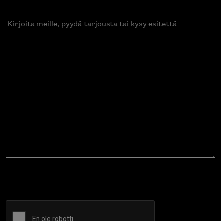
Kirjoita
meille,
pyydä
tarjousta
tai
kysy
esitettä
CAPTCHA