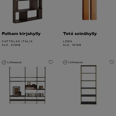
Fulham kirjahylly
Totó seinähylly
CATTELAN ITALIA
LEMA
ALK.
2120
€
ALK.
1919
€
Liikkeessä
Liikkeessä