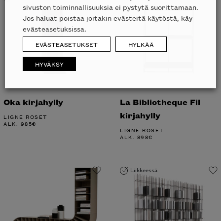
sivuston toiminnallisuuksia ei pystytä suorittamaan.
Jos haluat poistaa joitakin evästeitä käytöstä, käy
evästeasetuksissa.
EVÄSTEASETUKSET
HYLKÄÄ
HYVÄKSY
Oka kirjahylly
La Bibliotheque Fil
kirjahylly
LIGNE ROSET
ALK.
985
€
LIGNE ROSET
ALK.
898
€
Liikkeessä