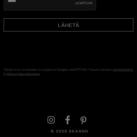
Tämän sivun lomakkeet on suojannut Googlen reCAPTCHA. Tutustu palvelun
käyttöehtoihin
ja
tietosuojalausekkeeseen
© 2026 SKANNO