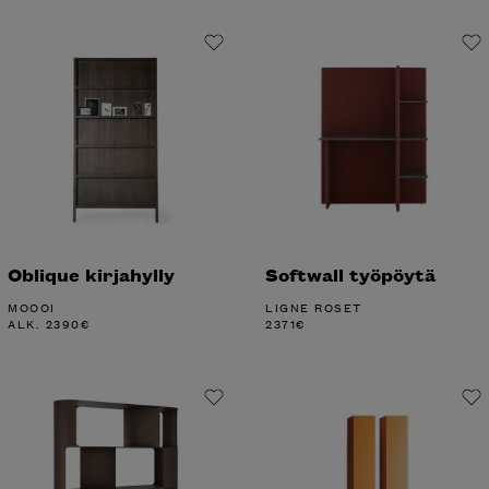
Oblique kirjahylly
Softwall työpöytä
MOOOI
LIGNE ROSET
ALK.
2390
€
2371
€