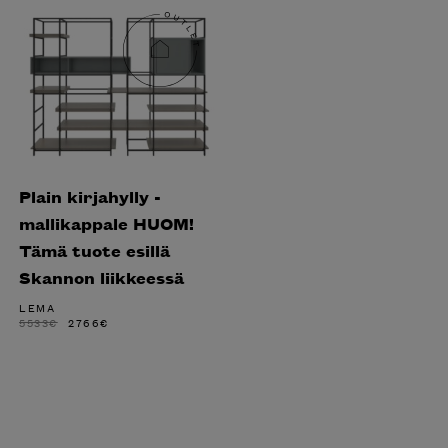
Plain kirjahylly -
mallikappale HUOM!
Tämä tuote esillä
Skannon liikkeessä
LEMA
ALKUPERÄINEN
NYKYINEN
5533
€
2766
€
HINTA
HINTA
OLI:
ON:
5533€.
2766€.