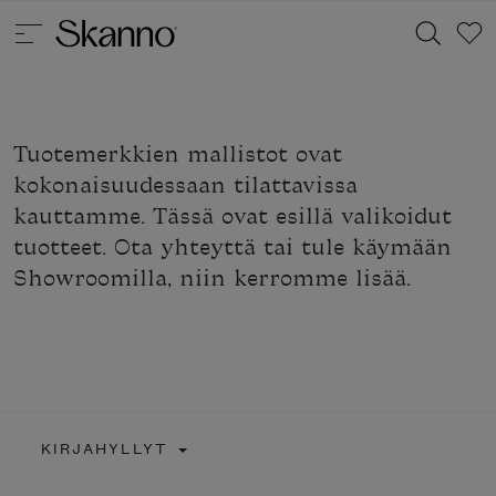
Tuotemerkkien mallistot ovat
Haku
kokonaisuudessaan tilattavissa
Type 2 or more characters for results.
kauttamme. Tässä ovat esillä valikoidut
tuotteet. Ota yhteyttä tai tule käymään
Showroomilla, niin kerromme lisää.
KIRJAHYLLYT