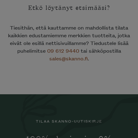
Etkö löytänyt etsimääsi?
Tiesithän, että kauttamme on mahdollista tilata
kaikkien edustamiemme merkkien tuotteita, jotka
eivät ole esillä nettisivuillamme? Tiedustele lisää
puhelimitse
09 612 9440
tai sähköpostilla
sales@skanno.fi
.
TILAA SKANNO-UUTISKIRJE