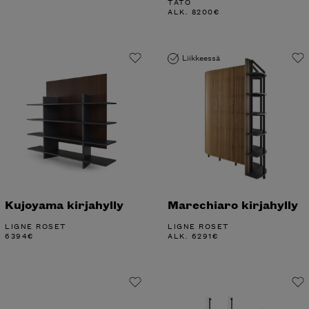
TATO
ALK.
8200
€
Liikkeessä
Kujoyama kirjahylly
Marechiaro kirjahylly
LIGNE ROSET
LIGNE ROSET
6394
€
ALK.
6291
€