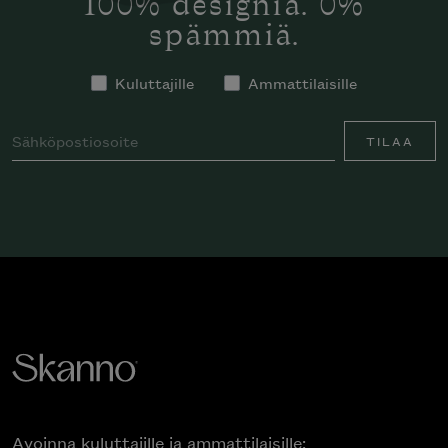
100% designia. 0%
spämmiä.
Kuluttajille
Ammattilaisille
TILAA
Avoinna kuluttajille ja ammattilaisille: