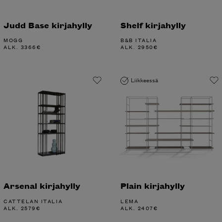
Judd Base kirjahylly
Shelf kirjahylly
MOGG
B&B ITALIA
ALK.
3366
€
ALK.
2950
€
Liikkeessä
Arsenal kirjahylly
Plain kirjahylly
CATTELAN ITALIA
LEMA
ALK.
2579
€
ALK.
2407
€