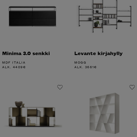
Minima 3.0 senkki
Levante kirjahylly
MDF ITALIA
MOGG
ALK.
4409
€
ALK.
3661
€