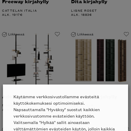
Freeway kirjahylly
Dita kirjahylly
CATTELAN ITALIA
LIGNE ROSET
ALK.
1917
€
ALK.
1883
€
Liikkeessä
Liikkeessä
Adelaide kirjahylly
Random kirjahylly
Käytämme verkkosivustollamme evästeitä
käyttökokemuksesi optimoimiseksi.
MOGG
MDF ITALIA
Napsauttamalla "Hyväksy" suostut kaikkien
ALK.
1511
€
UUSI
ALK.
1337
€
verkkosivustomme evästeiden käyttöön.
Valitsemalla "Hylkää" sallit ainoastaan
välttämättömien evästeiden käytön, jolloin kaikkia
Liikkeessä