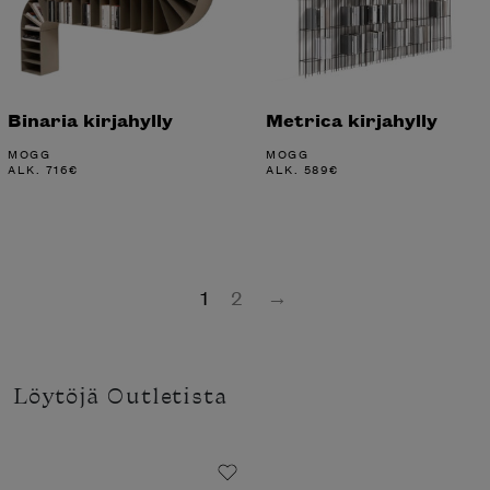
Binaria kirjahylly
Metrica kirjahylly
MOGG
MOGG
ALK.
716
€
ALK.
589
€
1
2
→
Löytöjä Outletista