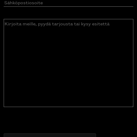
Sähköpostiosoite
(Pakollinen)
Kirjoita
meille,
pyydä
tarjousta
tai
kysy
esitettä
CAPTCHA