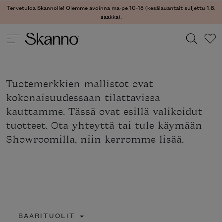
Tervetuloa Skannolle! Olemme avoinna ma-pe 10-18 (kesälauantait suljettu 1.8.
saakka).
Haku
Tuotemerkkien mallistot ovat
Type 2 or more characters for results.
kokonaisuudessaan tilattavissa
kauttamme. Tässä ovat esillä valikoidut
tuotteet. Ota yhteyttä tai tule käymään
Showroomilla, niin kerromme lisää.
BAARITUOLIT