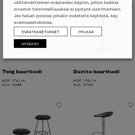
välttämättömien evästeiden käytön, jolloin kaikkia
sivuston toiminnallisuuksia ei pystytä suorittamaan.
Jos haluat poistaa joitakin evästeitä käytöstä, käy
evästeasetuksissa.
EVÄSTEASETUKSET
HYLKÄÄ
HYVÄKSY
Twig baarituoli
Duetto baarituoli
MDF ITALIA
MDF ITALIA
ALK.
638
€
ALK.
579
€