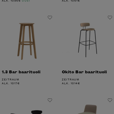
ALK.
1096
€
UUSI
ALK.
1061
€
1.3 Bar baarituoli
Okito Bar baarituoli
ZEITRAUM
ZEITRAUM
ALK.
1017
€
ALK.
1014
€