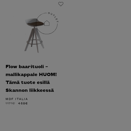
Flow baarituoli –
mallikappale HUOM!
Tämä tuote esillä
Skannon liikkeessä
MDF ITALIA
ALKUPERÄINEN
NYKYINEN
1171
€
468
€
HINTA
HINTA
OLI:
ON:
1171€.
468€.