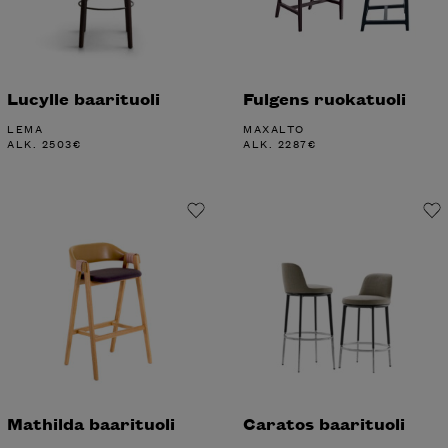
Lucylle baarituoli
Fulgens ruokatuoli
LEMA
MAXALTO
ALK.
2503
€
ALK.
2287
€
Mathilda baarituoli
Caratos baarituoli