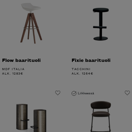
Flow baarituoli
Fixie baarituoli
MDF ITALIA
TACCHINI
ALK.
1283
€
ALK.
1264
€
Liikkeessä