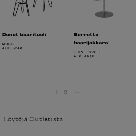
Donut baarituoli
Berretto
baarijakkara
MOGG
ALK.
524
€
LIGNE ROSET
ALK.
492
€
1
2
→
Löytöjä Outletista