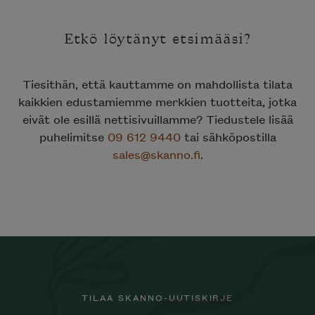
Etkö löytänyt etsimääsi?
Tiesithän, että kauttamme on mahdollista tilata
kaikkien edustamiemme merkkien tuotteita, jotka
eivät ole esillä nettisivuillamme? Tiedustele lisää
puhelimitse
09 612 9440
tai sähköpostilla
sales@skanno.fi
.
TILAA SKANNO-UUTISKIRJE