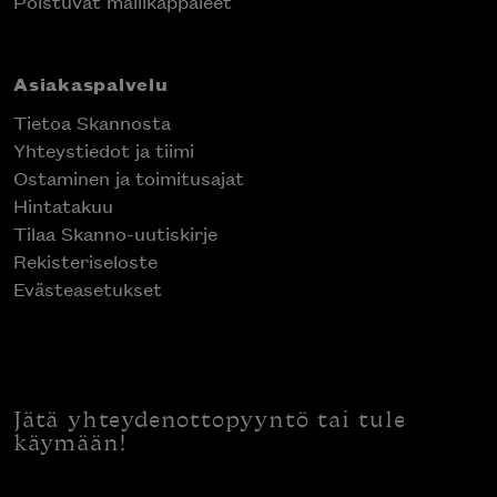
Poistuvat mallikappaleet
Asiakaspalvelu
Tietoa Skannosta
Yhteystiedot ja tiimi
Ostaminen ja toimitusajat
Hintatakuu
Tilaa Skanno-uutiskirje
Rekisteriseloste
Evästeasetukset
Jätä yhteydenottopyyntö tai tule
käymään!