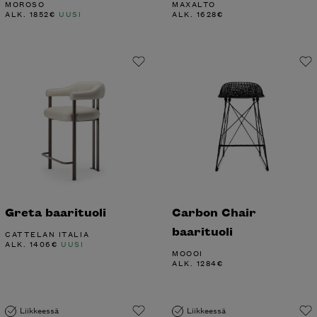
MOROSO
MAXALTO
ALK.
1852
€
UUSI
ALK.
1628
€
Greta baarituoli
Carbon Chair
baarituoli
CATTELAN ITALIA
ALK.
1406
€
UUSI
MOOOI
ALK.
1284
€
Liikkeessä
Liikkeessä