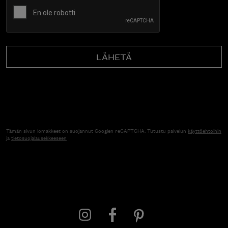
Tämän sivun lomakkeet on suojannut Googlen reCAPTCHA. Tutustu palvelun
käyttöehtoihin
ja
tietosuojalausekkeeseen