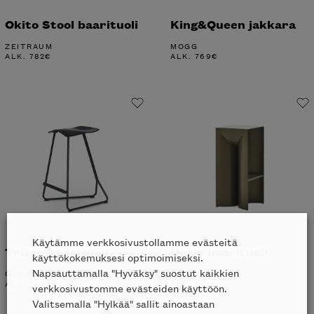
Okito Stool baarituoli
King&Queen jakkara
ZEITRAUM
MOGG
ALK.
782
€
ALK.
769
€
Käytämme verkkosivustollamme evästeitä
Triton baarituoli
Uccio baarituoli
käyttökokemuksesi optimoimiseksi.
Napsauttamalla "Hyväksy" suostut kaikkien
CLASSICON
MOGG
ALK.
764
€
ALK.
641
€
verkkosivustomme evästeiden käyttöön.
Valitsemalla "Hylkää" sallit ainoastaan