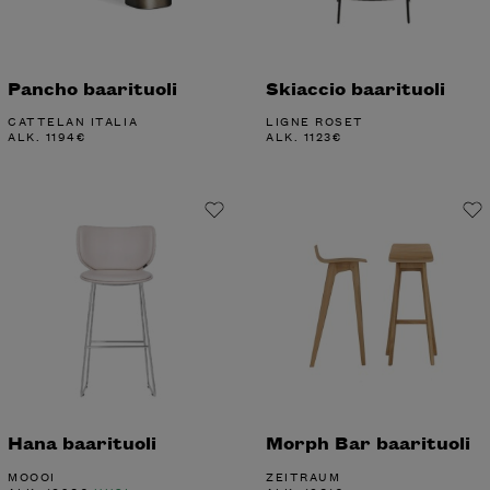
Pancho baarituoli
Skiaccio baarituoli
CATTELAN ITALIA
LIGNE ROSET
ALK.
1194
€
ALK.
1123
€
Hana baarituoli
Morph Bar baarituoli
MOOOI
ZEITRAUM