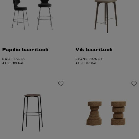
Papilio baarituoli
Vik baarituoli
B&B ITALIA
LIGNE ROSET
ALK.
896
€
ALK.
868
€