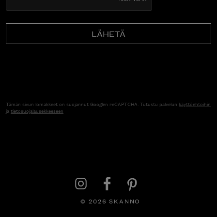
Tämän sivun lomakkeet on suojannut Googlen reCAPTCHA. Tutustu palvelun
käyttöehtoihin
ja
tietosuojalausekkeeseen
© 2026 SKANNO