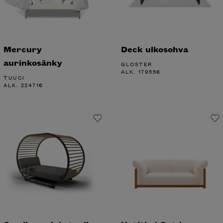
Mercury
Deck ulkosohva
aurinkosänky
GLOSTER
ALK.
17955
€
TUUCI
ALK.
22471
€