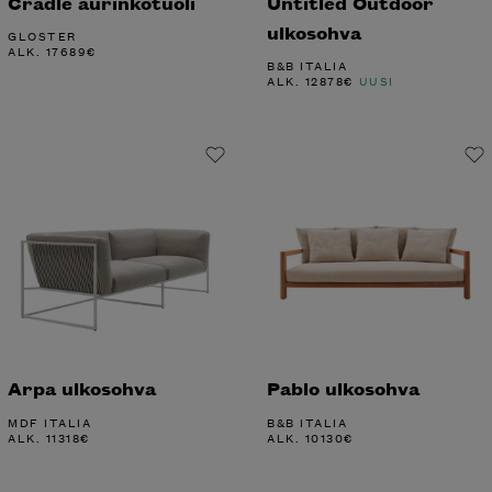
Cradle aurinkotuoli
Untitled Outdoor
ulkosohva
GLOSTER
ALK.
17689
€
B&B ITALIA
ALK.
12878
€
UUSI
Arpa ulkosohva
Pablo ulkosohva
MDF ITALIA
B&B ITALIA
ALK.
11318
€
ALK.
10130
€