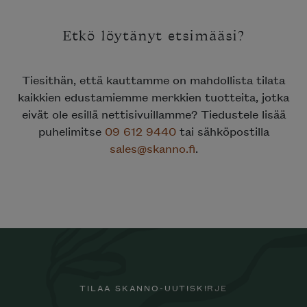
Etkö löytänyt etsimääsi?
Tiesithän, että kauttamme on mahdollista tilata
kaikkien edustamiemme merkkien tuotteita, jotka
eivät ole esillä nettisivuillamme? Tiedustele lisää
puhelimitse
09 612 9440
tai sähköpostilla
sales@skanno.fi
.
TILAA SKANNO-UUTISKIRJE