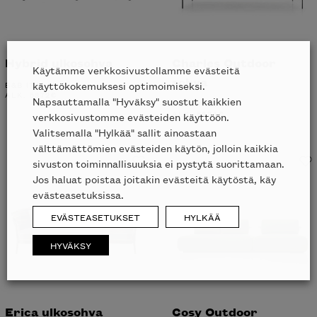
Hybrid ulkosohva
Charles Outdoor
Käytämme verkkosivustollamme evästeitä
sohva
B&B ITALIA
käyttökokemuksesi optimoimiseksi.
ALK.
5872
€
Napsauttamalla "Hyväksy" suostut kaikkien
B&B ITALIA
ALK.
5834
€
verkkosivustomme evästeiden käyttöön.
Valitsemalla "Hylkää" sallit ainoastaan
välttämättömien evästeiden käytön, jolloin kaikkia
sivuston toiminnallisuuksia ei pystytä suorittamaan.
Jos haluat poistaa joitakin evästeitä käytöstä, käy
evästeasetuksissa.
EVÄSTEASETUKSET
HYLKÄÄ
HYVÄKSY
Erica ulkosohva
Cosy Outdoor