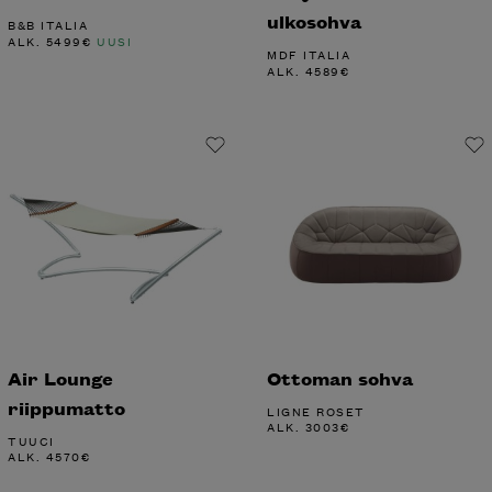
ulkosohva
B&B ITALIA
ALK.
5499
€
UUSI
MDF ITALIA
ALK.
4589
€
Air Lounge
Ottoman sohva
riippumatto
LIGNE ROSET
ALK.
3003
€
TUUCI
ALK.
4570
€