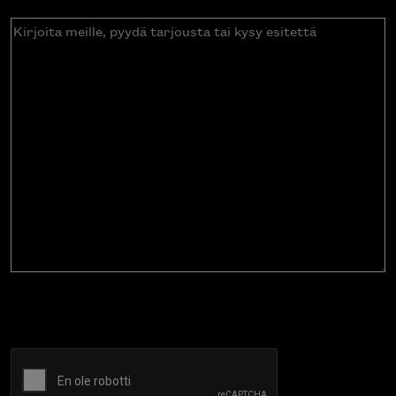
Kirjoita
meille,
pyydä
tarjousta
tai
kysy
esitettä
CAPTCHA