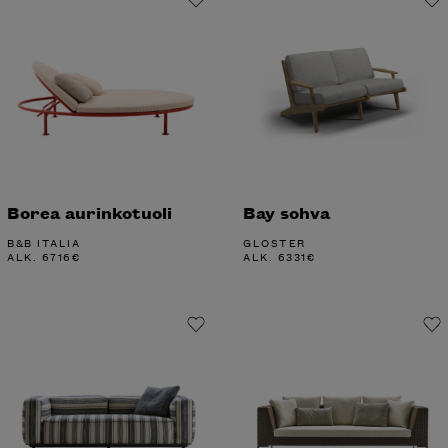
Borea aurinkotuoli
Bay sohva
B&B ITALIA
GLOSTER
ALK.
6716
€
ALK.
6331
€