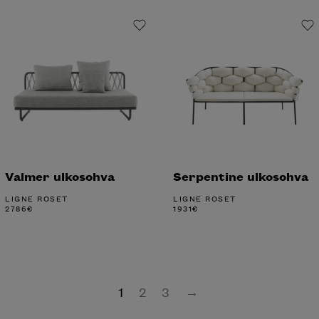
Valmer ulkosohva
Serpentine ulkosohva
LIGNE ROSET
LIGNE ROSET
2786
€
1931
€
1
2
3
→