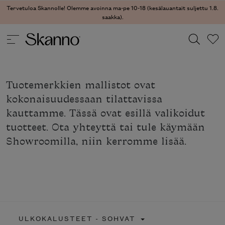
Tervetuloa Skannolle! Olemme avoinna ma-pe 10-18 (kesälauantait suljettu 1.8.
saakka).
Haku
Tuotemerkkien mallistot ovat
Type 2 or more characters for results.
kokonaisuudessaan tilattavissa
kauttamme. Tässä ovat esillä valikoidut
tuotteet. Ota yhteyttä tai tule käymään
Showroomilla, niin kerromme lisää.
ULKOKALUSTEET - SOHVAT