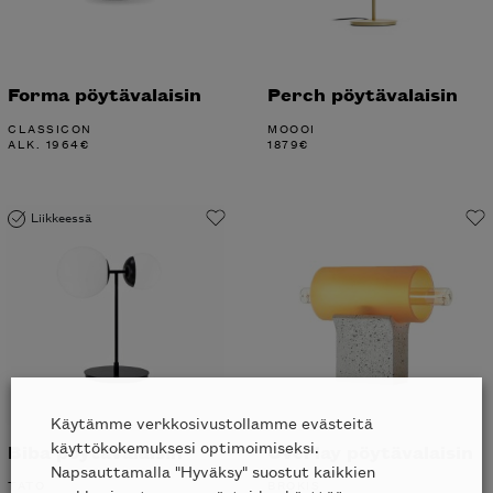
Forma pöytävalaisin
Perch pöytävalaisin
CLASSICON
MOOOI
ALK.
1964
€
1879
€
Liikkeessä
Käytämme verkkosivustollamme evästeitä
käyttökokemuksesi optimoimiseksi.
Biba pöytävalaisin
Overlay pöytävalaisin
Napsauttamalla "Hyväksy" suostut kaikkien
TATO
BROKIS