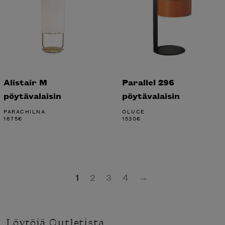
Alistair M
Parallel 296
pöytävalaisin
pöytävalaisin
PARACHILNA
OLUCE
1675
€
1530
€
1
2
3
4
→
Löytöjä Outletista