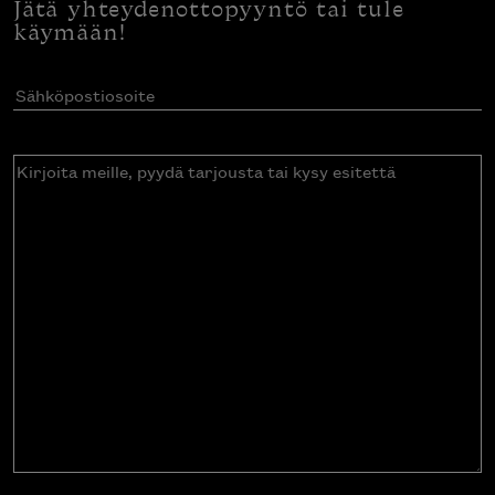
Jätä yhteydenottopyyntö tai tule
käymään!
Sähköpostiosoite
(Pakollinen)
Kirjoita
meille,
pyydä
tarjousta
tai
kysy
esitettä