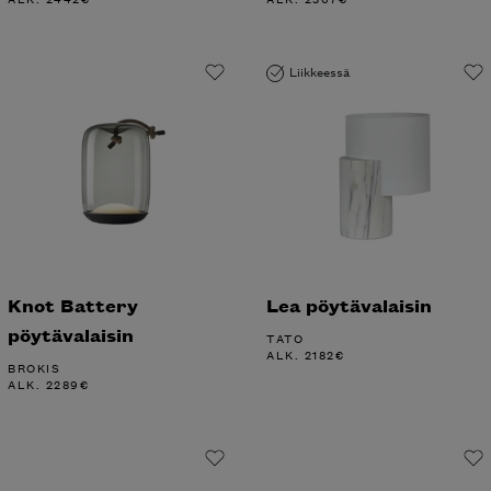
Liikkeessä
Knot Battery
Lea pöytävalaisin
pöytävalaisin
TATO
ALK.
2182
€
BROKIS
ALK.
2289
€