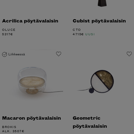
Acrilica pöytävalaisin
Cubist pöytävalaisin
OLUCE
CTO
5317
€
4715
€
UUSI
Liikkeessä
Macaron pöytävalaisin
Geometric
pöytävalaisin
BROKIS
ALK.
3507
€