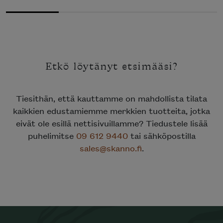
OLI:
ON:
OLI:
ON:
2863€.
1431€.
2495€.
1247€.
Etkö löytänyt etsimääsi?
Tiesithän, että kauttamme on mahdollista tilata
kaikkien edustamiemme merkkien tuotteita, jotka
eivät ole esillä nettisivuillamme? Tiedustele lisää
puhelimitse
09 612 9440
tai sähköpostilla
sales@skanno.fi
.