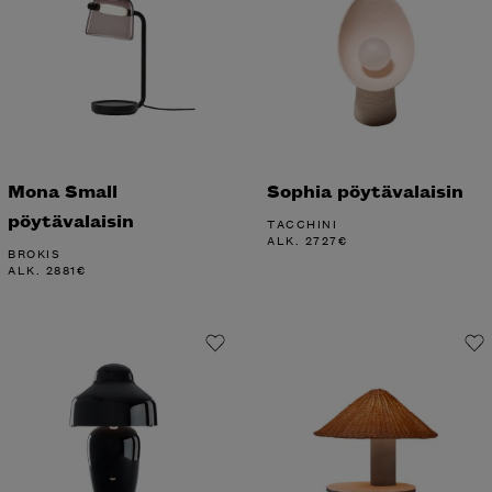
Mona Small
Sophia pöytävalaisin
pöytävalaisin
TACCHINI
ALK.
2727
€
BROKIS
ALK.
2881
€