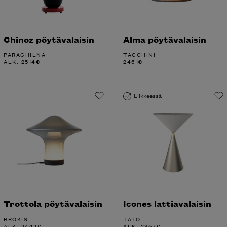
Chinoz pöytävalaisin
Alma pöytävalaisin
PARACHILNA
TACCHINI
ALK.
2514
€
2461
€
Liikkeessä
Trottola pöytävalaisin
Icones lattiavalaisin
BROKIS
TATO
ALK.
2442
€
ALK.
2367
€