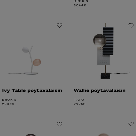
BROKIS
3044
€
Ivy Table pöytävalaisin
Wallie pöytävalaisin
BROKIS
TATO
2937
€
2925
€