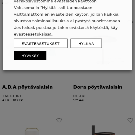
verkkosivustomme evästeiden käyttöön.
ALK.
1845
€
ALK.
1827
€
Valitsemalla "Hylkää" sallit ainoastaan
välttämättömien evästeiden käytön, jolloin kaikkia
sivuston toiminnallisuuksia ei pystytä suorittamaan.
Liikkeessä
Jos haluat poistaa joitakin evästeitä käytöstä, käy
evästeasetuksissa.
EVÄSTEASETUKSET
HYLKÄÄ
HYVÄKSY
A.D.A pöytävalaisin
Dora pöytävalaisin
TACCHINI
OLUCE
ALK.
1822
€
1714
€