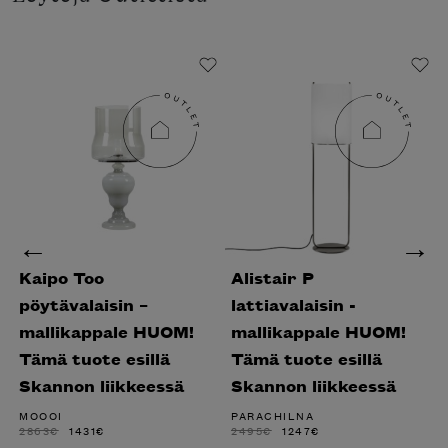
Kaipo Too
Alistair P
pöytävalaisin –
lattiavalaisin -
mallikappale HUOM!
mallikappale HUOM!
Tämä tuote esillä
Tämä tuote esillä
Skannon liikkeessä
Skannon liikkeessä
MOOOI
PARACHILNA
ALKUPERÄINEN
NYKYINEN
ALKUPERÄINEN
NYKYINEN
2863
€
1431
€
2495
€
1247
€
HINTA
HINTA
HINTA
HINTA