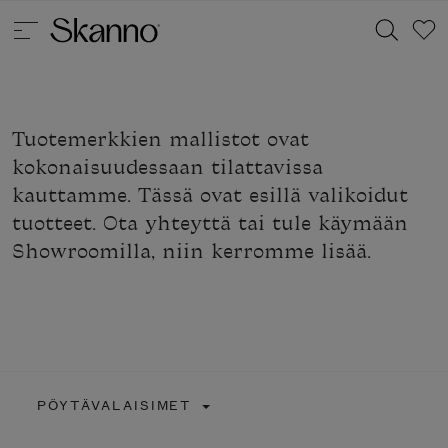
Tuotemerkkien mallistot ovat
Haku
kokonaisuudessaan tilattavissa
Type 2 or more characters for results.
kauttamme. Tässä ovat esillä valikoidut
tuotteet. Ota yhteyttä tai tule käymään
Showroomilla, niin kerromme lisää.
PÖYTÄVALAISIMET