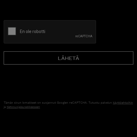
CAPTCHA
Tämän sivun lomakkeet on suojannut Googlen reCAPTCHA. Tutustu palvelun
käyttöehtoihin
ja
tietosuojalausekkeeseen