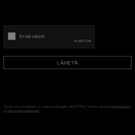
CAPTCHA
Tämän sivun lomakkeet on suojannut Googlen reCAPTCHA. Tutustu palvelun
käyttöehtoihin
ja
tietosuojalausekkeeseen