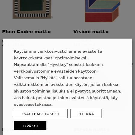
Plein Cadre matto
Visioni matto
CC-TAPIS
CC-TAPIS
ALK.
9208
€
ALK.
8856
€
Käytämme verkkosivustollamme evästeitä
käyttökokemuksesi optimoimiseksi.
Napsauttamalla "Hyväksy" suostut kaikkien
verkkosivustomme evästeiden käyttöön.
Valitsemalla "Hylkää" sallit ainoastaan
välttämättömien evästeiden käytön, jolloin kaikkia
sivuston toiminnallisuuksia ei pystytä suorittamaan.
Jos haluat poistaa joitakin evästeitä käytöstä, käy
evästeasetuksissa.
EVÄSTEASETUKSET
HYLKÄÄ
HYVÄKSY
Rotazioni matto
Stroke matto