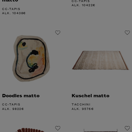
CC-TAPIS
ALK.
10422
€
CC-TAPIS
ALK.
10438
€
Doodles matto
Kuschel matto
CC-TAPIS
TACCHINI
ALK.
9822
€
ALK.
9576
€