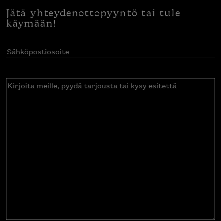
Jätä yhteydenottopyyntö tai tule
käymään!
Sähköpostiosoite
(Pakollinen)
Kirjoita
meille,
pyydä
tarjousta
tai
kysy
esitettä