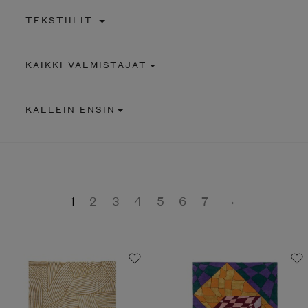
TEKSTIILIT
KAIKKI VALMISTAJAT
KALLEIN ENSIN
1
2
3
4
5
6
7
→