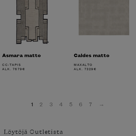
Asmara matto
Caldes matto
CC-TAPIS
MAXALTO
ALK.
7679
€
ALK.
7329
€
1
2
3
4
5
6
7
→
Löytöjä Outletista