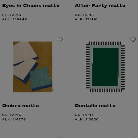
Eyes In Chains matto
After Party matto
CC-TAPIS
CC-TAPIS
ALK.
13944
€
ALK.
13811
€
Ombra matto
Dentelle matto
CC-TAPIS
CC-TAPIS
ALK.
11477
€
ALK.
11363
€