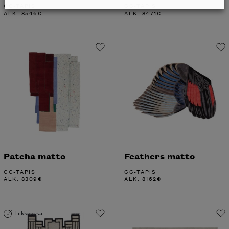
CC-TAPIS
CC-TAPIS
ALK.
8546
€
ALK.
8471
€
Patcha matto
Feathers matto
CC-TAPIS
CC-TAPIS
ALK.
8309
€
ALK.
8162
€
Liikkeessä