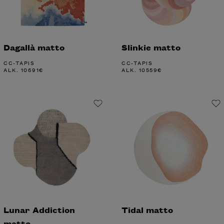
Dagallà matto
Slinkie matto
CC-TAPIS
CC-TAPIS
ALK.
10691
€
ALK.
10559
€
Lunar Addiction
Tidal matto
matto