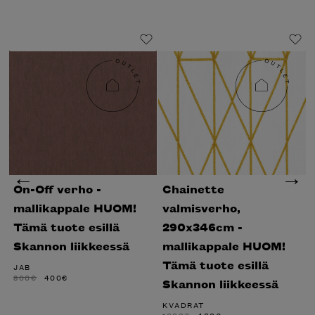
On-Off verho -
Chainette
mallikappale HUOM!
valmisverho,
Tämä tuote esillä
290x346cm -
Skannon liikkeessä
mallikappale HUOM!
Tämä tuote esillä
JAB
ALKUPERÄINEN
NYKYINEN
800
€
400
€
Skannon liikkeessä
HINTA
HINTA
OLI:
ON:
800€.
400€.
KVADRAT
ALKUPERÄINEN
NYKYINEN
1000
€
400
€