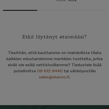
HINTA
HINTA
OLI:
ON:
1000€.
400€.
Etkö löytänyt etsimääsi?
Tiesithän, että kauttamme on mahdollista tilata
kaikkien edustamiemme merkkien tuotteita, jotka
eivät ole esillä nettisivuillamme? Tiedustele lisää
puhelimitse
09 612 9440
tai sähköpostilla
sales@skanno.fi
.