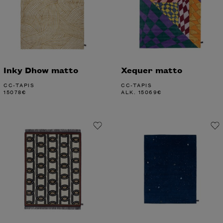
Inky Dhow matto
Xequer matto
CC-TAPIS
CC-TAPIS
15078
€
ALK.
15069
€