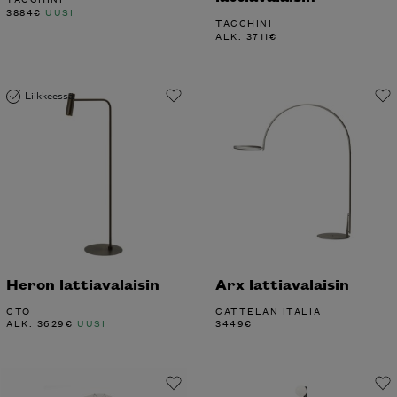
3884
€
UUSI
TACCHINI
ALK.
3711
€
Liikkeessä
Heron lattiavalaisin
Arx lattiavalaisin
CTO
CATTELAN ITALIA
ALK.
3629
€
UUSI
3449
€