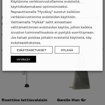
Käytämme verkkosivustollamme evästeitä
käyttökokemuksesi optimoimiseksi.
Napsauttamalla "Hyväksy" suostut kaikkien
verkkosivustomme evästeiden käyttöön.
Mano Light
Plissée lattiavalaisin
Valitsemalla "Hylkää" sallit ainoastaan
lattiavalaisin
CLASSICON
välttämättömien evästeiden käytön, jolloin kaikkia
2873
€
TACCHINI
sivuston toiminnallisuuksia ei pystytä suorittamaan.
ALK.
3272
€
Jos haluat poistaa joitakin evästeitä käytöstä, käy
evästeasetuksissa.
Liikkeessä
EVÄSTEASETUKSET
HYLKÄÄ
HYVÄKSY
Roattino lattiavalaisin
Gweilo Han Gr