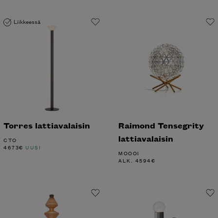
Liikkeessä
Torres lattiavalaisin
Raimond Tensegrity
lattiavalaisin
CTO
4673
€
UUSI
MOOOI
ALK.
4594
€