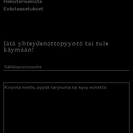
Rekisteriseloste
Evästeasetukset
Jätä yhteydenottopyyntö tai tule
käymään!
Sähköpostiosoite
(Pakollinen)
Kirjoita
meille,
pyydä
tarjousta
tai
kysy
esitettä