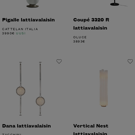
Pigalle lattiavalaisin
Coupé 3320 R
lattiavalaisin
CATTELAN ITALIA
3990
€
UUSI
OLUCE
3893
€
Dana lattiavalaisin
Vertical Nest
lattiavalaisin
TACCHINI