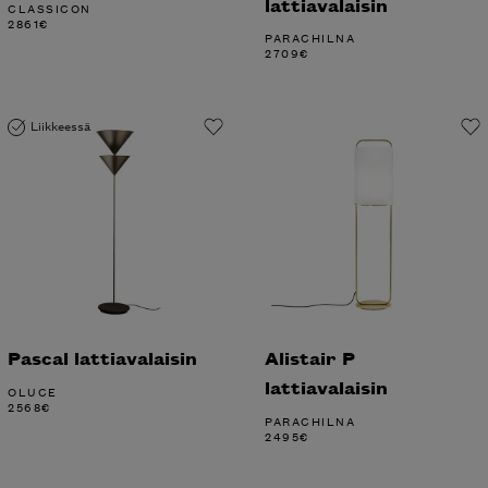
lattiavalaisin
CLASSICON
2861
€
PARACHILNA
2709
€
Liikkeessä
Pascal lattiavalaisin
Alistair P
lattiavalaisin
OLUCE
2568
€
PARACHILNA
2495
€