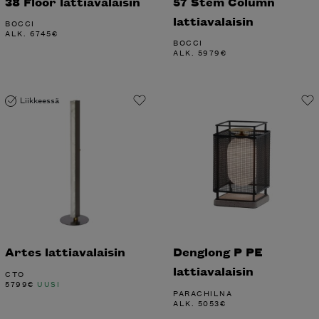
38 Floor lattiavalaisin
57 Stem Column
lattiavalaisin
BOCCI
ALK.
6745
€
BOCCI
ALK.
5979
€
Liikkeessä
Artes lattiavalaisin
Denglong P PE
lattiavalaisin
CTO
5799
€
UUSI
PARACHILNA
ALK.
5053
€