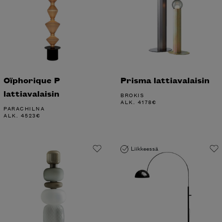
Oïphorique P
Prisma lattiavalaisin
lattiavalaisin
BROKIS
ALK.
4178
€
PARACHILNA
ALK.
4523
€
Liikkeessä