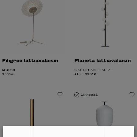
Filigree lattiavalaisin
Planeta lattiavalaisin
MOOOI
CATTELAN ITALIA
3335
€
ALK.
3301
€
Liikkeessä