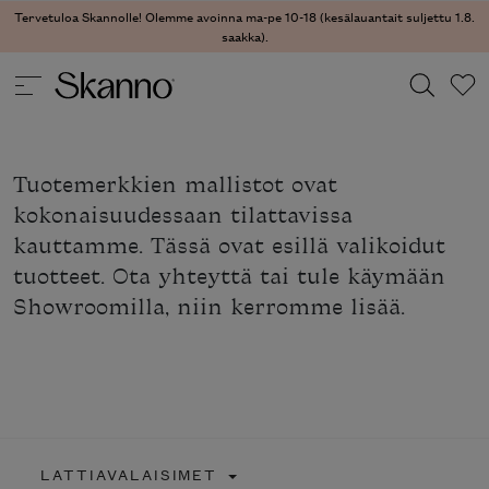
Tervetuloa Skannolle! Olemme avoinna ma-pe 10-18 (kesälauantait suljettu 1.8.
saakka).
Haku
Tuotemerkkien mallistot ovat
Type 2 or more characters for results.
kokonaisuudessaan tilattavissa
kauttamme. Tässä ovat esillä valikoidut
tuotteet. Ota yhteyttä tai tule käymään
Showroomilla, niin kerromme lisää.
LATTIAVALAISIMET