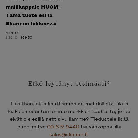
mallikappale HUOM!
Tämä tuote esillä
Skannon liikkeessä
MOOOI
ALKUPERÄINEN
NYKYINEN
3391
€
1695
€
HINTA
HINTA
OLI:
ON:
3391€.
1695€.
Etkö löytänyt etsimääsi?
Tiesithän, että kauttamme on mahdollista tilata
kaikkien edustamiemme merkkien tuotteita, jotka
eivät ole esillä nettisivuillamme? Tiedustele lisää
puhelimitse
09 612 9440
tai sähköpostilla
sales@skanno.fi
.