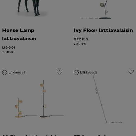
Horse Lamp
Ivy Floor lattiavalaisin
lattiavalaisin
BROKIS
7304
€
MOOOI
7609
€
Liikkeessä
Liikkeessä