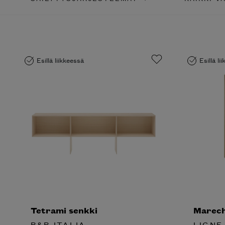
Esillä liikkeessä
Esillä li
Tetrami senkki
Marechi
B&B ITALIA
LIGNE