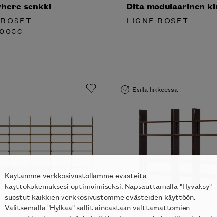
here senkki
Dita modulaarinen kir
 ROSET
LIGNE ROSET
005
€
Esillä liikkeessä
Käytämme verkkosivustollamme evästeitä
käyttökokemuksesi optimoimiseksi. Napsauttamalla "Hyväksy"
suostut kaikkien verkkosivustomme evästeiden käyttöön.
Valitsemalla "Hylkää" sallit ainoastaan välttämättömien