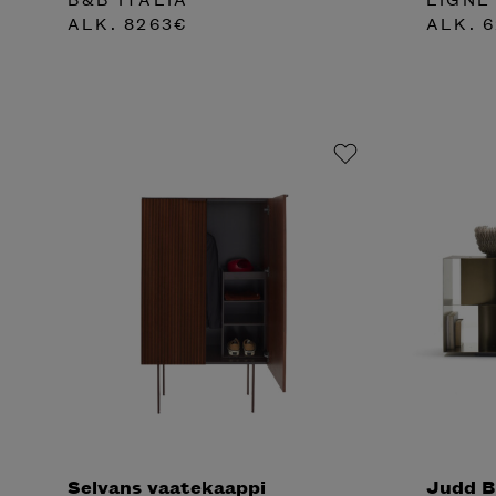
ALK.
8263
€
ALK.
6
Selvans vaatekaappi
Judd Ba