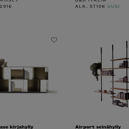
291
€
ALK.
5710
€
UUSI
se kirjahylly
Airport seinähylly