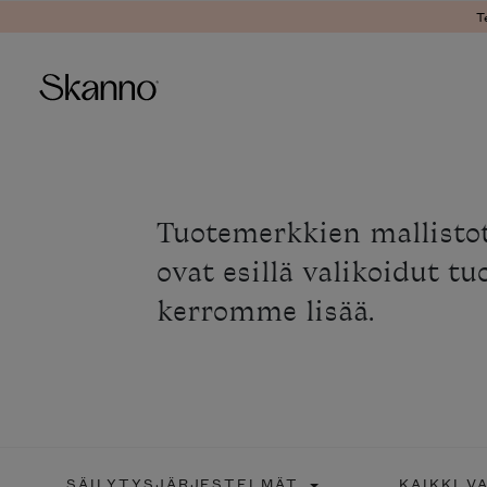
T
Haku
Type 2 or more characters fo
Tuotemerkkien mallisto
ovat esillä valikoidut t
kerromme lisää.
SÄILYTYSJÄRJESTELMÄT
KAIKKI V