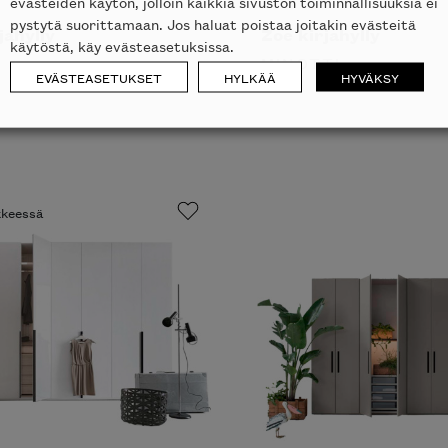
evästeiden käytön, jolloin kaikkia sivuston toiminnallisuuksia ei
pystytä suorittamaan. Jos haluat poistaa joitakin evästeitä
jahylly
Zoe kirjahylly
käytöstä, käy evästeasetuksissa.
MINOTTI
EVÄSTEASETUKSET
HYLKÄÄ
HYVÄKSY
UUSI
ikkeessä