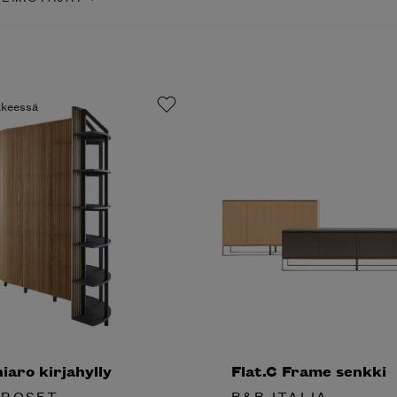
ikkeessä
aro kirjahylly
Flat.C Frame senkki
 ROSET
B&B ITALIA