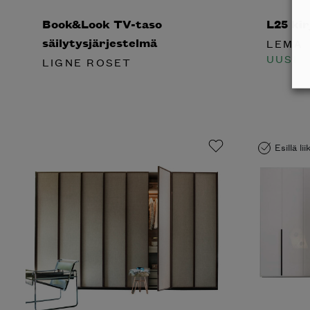
Book&Look TV-taso
L25 kir
säilytysjärjestelmä
LEMA
UUSI
LIGNE ROSET
Esillä li