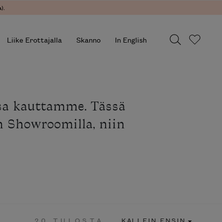
).
Liike Erottajalla
Skanno
In English
ssa kauttamme. Tässä
än Showroomilla, niin
20 TULOSTA
KALLEIN ENSIN