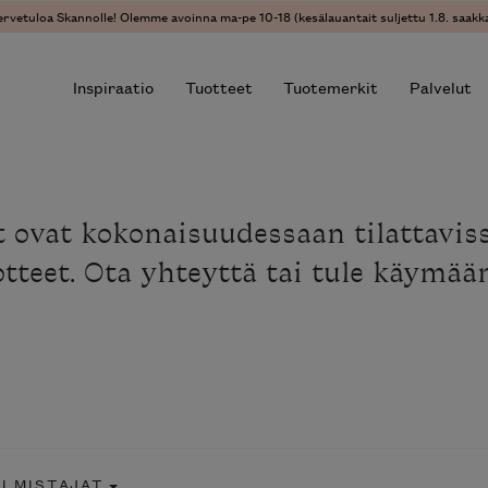
ervetuloa Skannolle! Olemme avoinna ma-pe 10-18 (kesälauantait suljettu 1.8. saakka
Inspiraatio
Tuotteet
Tuotemerkit
Palvelut
r results.
t ovat kokonaisuudessaan tilattavi
uotteet. Ota yhteyttä tai tule käymä
ALMISTAJAT