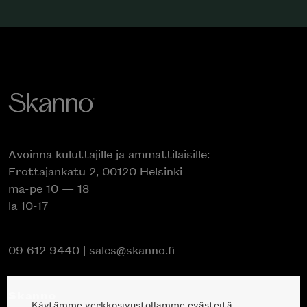
Avoinna kuluttajille ja ammattilaisille:
Erottajankatu 2, 00120 Helsinki
ma-pe 10 — 18
la 10-17
09 612 9440
|
sales@skanno.fi
Skanno
Käytämme verkkosivustollamme evästeitä