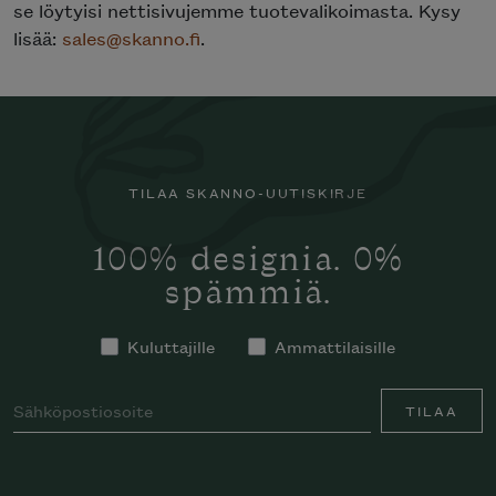
se löytyisi nettisivujemme tuotevalikoimasta. Kysy
lisää:
sales@skanno.fi
.
TILAA SKANNO-UUTISKIRJE
100% designia. 0%
spämmiä.
Kuluttajille
Ammattilaisille
TILAA