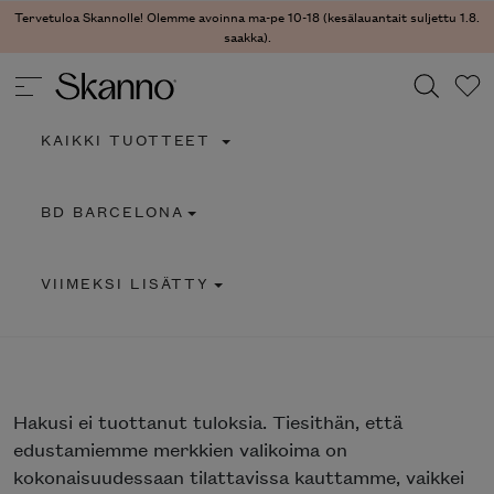
Tervetuloa Skannolle! Olemme avoinna ma-pe 10-18 (kesälauantait suljettu 1.8.
saakka).
KAIKKI TUOTTEET
Haku
BD BARCELONA
Type 2 or more characters for results.
VIIMEKSI LISÄTTY
Hakusi
ei tuottanut tuloksia. Tiesithän, että
edustamiemme merkkien valikoima on
kokonaisuudessaan tilattavissa kauttamme, vaikkei