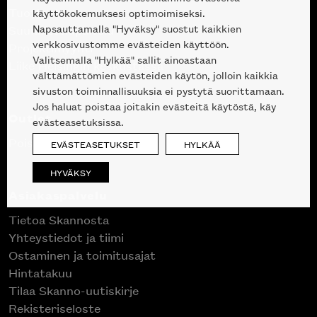
Tuotteet
käyttökokemuksesi optimoimiseksi.
Napsauttamalla "Hyväksy" suostut kaikkien
Suunnittelupalvelu
verkkosivustomme evästeiden käyttöön.
Projektimyynti
Valitsemalla "Hylkää" sallit ainoastaan
Liike Helsingin keskustassa
välttämättömien evästeiden käytön, jolloin kaikkia
sivuston toiminnallisuuksia ei pystytä suorittamaan.
Jos haluat poistaa joitakin evästeitä käytöstä, käy
Outlet
evästeasetuksissa.
Poistuvat mallikappaleet
EVÄSTEASETUKSET
HYLKÄÄ
HYVÄKSY
Asiakaspalvelu
Tietoa Skannosta
Yhteystiedot ja tiimi
Ostaminen ja toimitusajat
Hintatakuu
Tilaa Skanno-uutiskirje
Rekisteriseloste