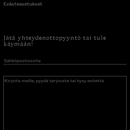
Evästeasetukset
Jätä yhteydenottopyyntö tai tule
käymään!
Sähköpostiosoite
(Pakollinen)
Kirjoita
meille,
pyydä
tarjousta
tai
kysy
esitettä