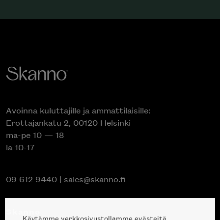
Avoinna kuluttajille ja ammattilaisille:
Erottajankatu 2, 00120 Helsinki
ma-pe 10 — 18
la 10-17
09 612 9440
|
sales@skanno.fi
Skanno
Käytämme verkkosivustollamme evästeitä