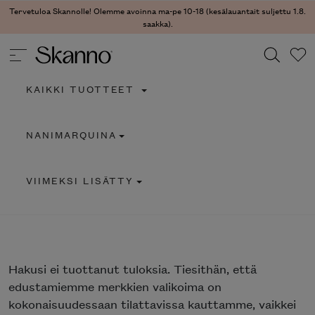
Tervetuloa Skannolle! Olemme avoinna ma-pe 10-18 (kesälauantait suljettu 1.8.
saakka).
KAIKKI TUOTTEET
Haku
NANIMARQUINA
Type 2 or more characters for results.
VIIMEKSI LISÄTTY
Hakusi
ei tuottanut tuloksia. Tiesithän, että
edustamiemme merkkien valikoima on
kokonaisuudessaan tilattavissa kauttamme, vaikkei