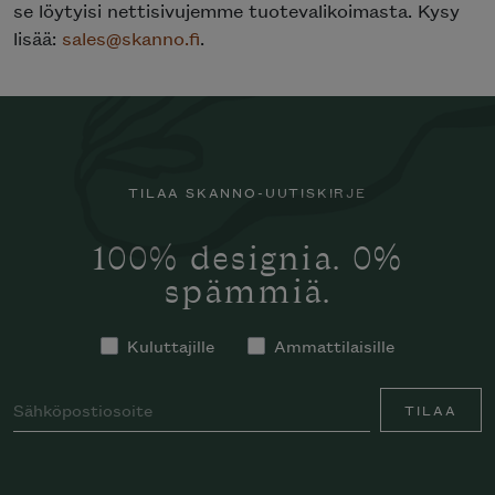
se löytyisi nettisivujemme tuotevalikoimasta. Kysy
lisää:
sales@skanno.fi
.
TILAA SKANNO-UUTISKIRJE
100% designia. 0%
spämmiä.
Kuluttajille
Ammattilaisille
TILAA