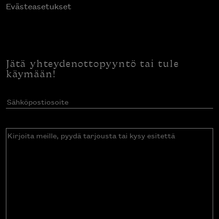
Evästeasetukset
Jätä yhteydenottopyyntö tai tule
käymään!
Sähköpostiosoite
(Pakollinen)
Kirjoita
meille,
pyydä
tarjousta
tai
kysy
esitettä