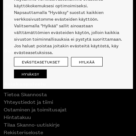
Tuotteet
käyttökokemuksesi optimoimiseksi.
Napsauttamalla "Hyväksy" suostut kaikkien
Suunnittelupalvelu
verkkosivustomme evästeiden käyttöön.
Projektimyynti
Valitsemalla "Hylkää" sallit ainoastaan
Liike Helsingin keskustassa
välttämättömien evästeiden käytön, jolloin kaikkia
sivuston toiminnallisuuksia ei pystytä suorittamaan.
Jos haluat poistaa joitakin evästeitä käytöstä, käy
Outlet
evästeasetuksissa.
Poistuvat mallikappaleet
EVÄSTEASETUKSET
HYLKÄÄ
HYVÄKSY
Asiakaspalvelu
Tietoa Skannosta
Yhteystiedot ja tiimi
Ostaminen ja toimitusajat
Hintatakuu
Tilaa Skanno-uutiskirje
Rekisteriseloste