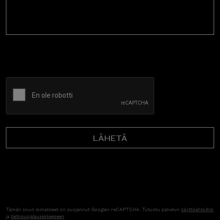
CAPTCHA
Tämän sivun lomakkeet on suojannut Googlen reCAPTCHA. Tutustu palvelun
käyttöehtoihin
ja
tietosuojalausekkeeseen