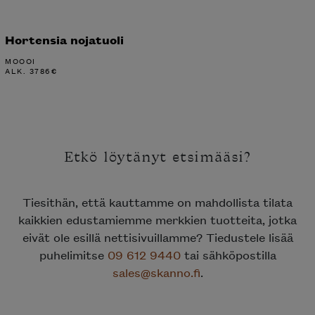
Hortensia nojatuoli
MOOOI
ALK.
3786
€
Etkö löytänyt etsimääsi?
Tiesithän, että kauttamme on mahdollista tilata
kaikkien edustamiemme merkkien tuotteita, jotka
eivät ole esillä nettisivuillamme? Tiedustele lisää
puhelimitse
09 612 9440
tai sähköpostilla
sales@skanno.fi
.