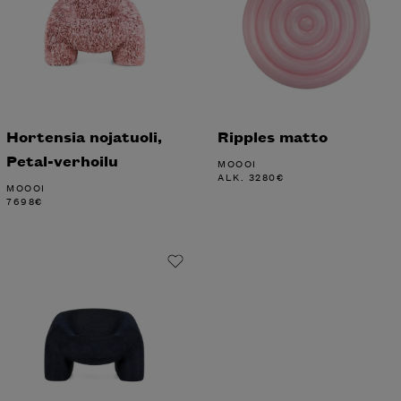
Hortensia nojatuoli,
Ripples matto
Petal-verhoilu
MOOOI
ALK.
3280
€
MOOOI
7698
€