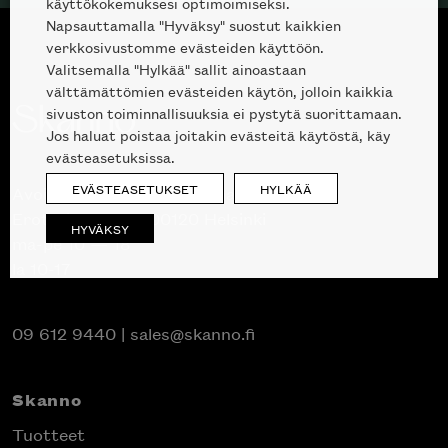
käyttökokemuksesi optimoimiseksi.
Napsauttamalla "Hyväksy" suostut kaikkien
verkkosivustomme evästeiden käyttöön.
Valitsemalla "Hylkää" sallit ainoastaan
välttämättömien evästeiden käytön, jolloin kaikkia
sivuston toiminnallisuuksia ei pystytä suorittamaan.
Jos haluat poistaa joitakin evästeitä käytöstä, käy
evästeasetuksissa.
EVÄSTEASETUKSET
HYLKÄÄ
Avoinna kuluttajille ja ammattilaisille:
Erottajankatu 2, 00120 Helsinki
HYVÄKSY
ma-pe 10 — 18
la 10-17
09 612 9440
|
sales@skanno.fi
Skanno
Tuotteet