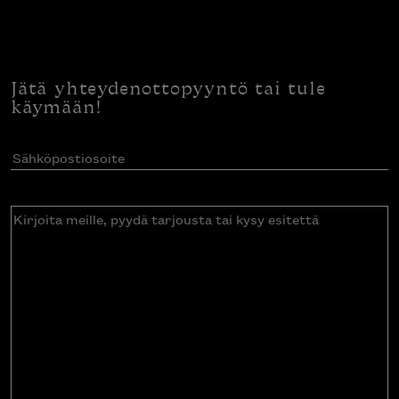
Jätä yhteydenottopyyntö tai tule
käymään!
Sähköpostiosoite
(Pakollinen)
Kirjoita
meille,
pyydä
tarjousta
tai
kysy
esitettä