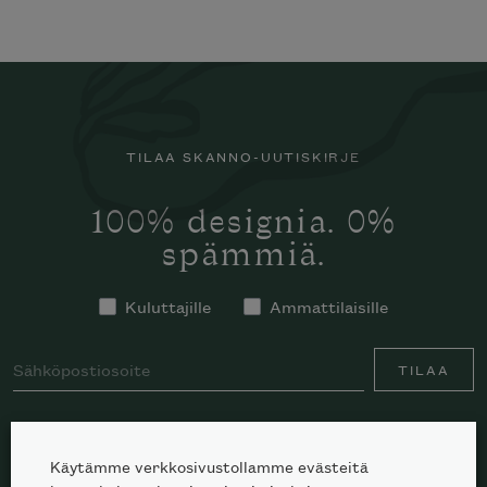
TILAA SKANNO-UUTISKIRJE
100% designia. 0%
spämmiä.
Kuluttajille
Ammattilaisille
TILAA
Käytämme verkkosivustollamme evästeitä