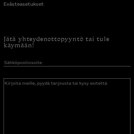
Evästeasetukset
Jätä yhteydenottopyyntö tai tule
käymään!
Sähköpostiosoite
(Pakollinen)
Kirjoita
meille,
pyydä
tarjousta
tai
kysy
esitettä