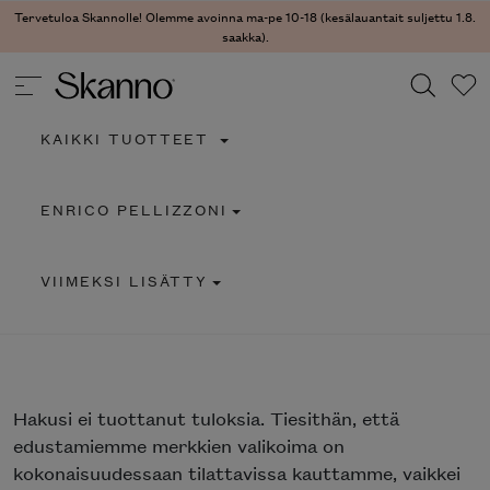
Tervetuloa Skannolle! Olemme avoinna ma-pe 10-18 (kesälauantait suljettu 1.8.
saakka).
KAIKKI TUOTTEET
Haku
ENRICO PELLIZZONI
Type 2 or more characters for results.
VIIMEKSI LISÄTTY
Hakusi
ei tuottanut tuloksia. Tiesithän, että
edustamiemme merkkien valikoima on
kokonaisuudessaan tilattavissa kauttamme, vaikkei