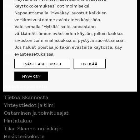
Tuotteet
käyttökokemuksesi optimoimiseksi.
Napsauttamalla "Hyväksy" suostut kaikkien
Suunnittelupalvelu
verkkosivustomme evästeiden käyttöön.
Projektimyynti
Valitsemalla "Hylkää" sallit ainoastaan
Liike Helsingin keskustassa
välttämättömien evästeiden käytön, jolloin kaikkia
sivuston toiminnallisuuksia ei pystytä suorittamaan.
Jos haluat poistaa joitakin evästeitä käytöstä, käy
Outlet
evästeasetuksissa.
Poistuvat mallikappaleet
EVÄSTEASETUKSET
HYLKÄÄ
HYVÄKSY
Asiakaspalvelu
Tietoa Skannosta
Yhteystiedot ja tiimi
Ostaminen ja toimitusajat
Hintatakuu
Tilaa Skanno-uutiskirje
Rekisteriseloste