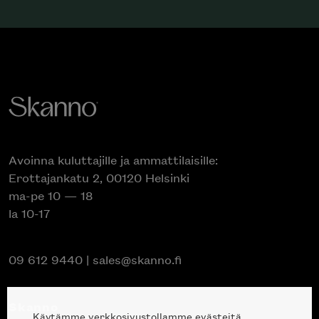
Avoinna kuluttajille ja ammattilaisille:
Erottajankatu 2, 00120 Helsinki
ma-pe 10 — 18
la 10-17
09 612 9440
|
sales@skanno.fi
Skanno
Käytämme verkkosivustollamme evästeitä