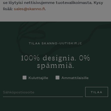
se löytyisi nettisivujemme tuotevalikoimasta. Kysy
lisää:
sales@skanno.fi
.
TILAA SKANNO-UUTISKIRJE
100% designia. 0%
spämmiä.
Kuluttajille
Ammattilaisille
TILAA