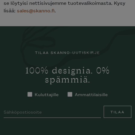
se löytyisi nettisivujemme tuotevalikoimasta. Kysy
lisää:
sales@skanno.fi
.
TILAA SKANNO-UUTISKIRJE
100% designia. 0%
spämmiä.
Kuluttajille
Ammattilaisille
TILAA